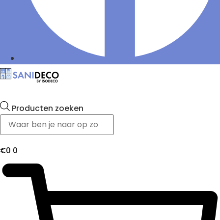
Producten zoeken
€
0
0