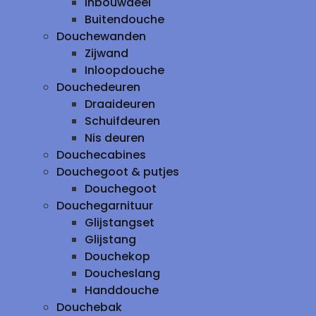
inbouwdeel
Buitendouche
Douchewanden
Zijwand
Inloopdouche
Douchedeuren
Draaideuren
Schuifdeuren
Nis deuren
Douchecabines
Douchegoot & putjes
Douchegoot
Douchegarnituur
Glijstangset
Glijstang
Douchekop
Doucheslang
Handdouche
Douchebak