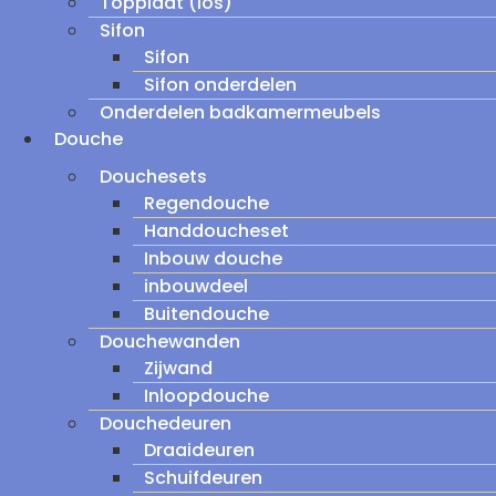
Topplaat (los)
Sifon
Sifon
Sifon onderdelen
Onderdelen badkamermeubels
Douche
Douchesets
Regendouche
Handdoucheset
Inbouw douche
inbouwdeel
Buitendouche
Douchewanden
Zijwand
Inloopdouche
Douchedeuren
Draaideuren
Schuifdeuren