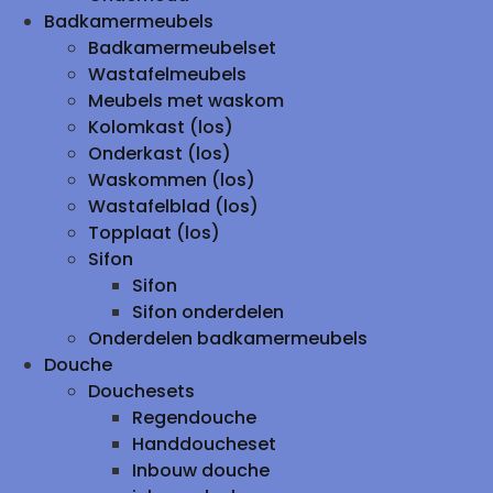
Badkamermeubels
Badkamermeubelset
Wastafelmeubels
Meubels met waskom
Kolomkast (los)
Onderkast (los)
Waskommen (los)
Wastafelblad (los)
Topplaat (los)
Sifon
Sifon
Sifon onderdelen
Onderdelen badkamermeubels
Douche
Douchesets
Regendouche
Handdoucheset
Inbouw douche