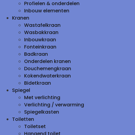
Profielen & onderdelen
Inbouw elementen
Kranen
Wastafelkraan
Wasbakkraan
Inbouwkraan
Fonteinkraan
Badkraan
Onderdelen kranen
Douchemengkraan
Kokendwaterkraan
Bidetkraan
Spiegel
Met verlichting
Verlichting / verwarming
Spiegelkasten
Toiletten
Toiletset
Hangend toilet