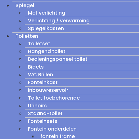
Spiegel
Met verlichting
Verlichting / verwarming
Spiegelkasten
Toiletten
Toiletset
Hangend toilet
Bedieningspaneel toilet
Bidets
WC Brillen
Fonteinkast
Inbouwreservoir
Toilet toebehorende
Urinoirs
Staand-toilet
Fonteinsets
Fontein onderdelen
fontein frame