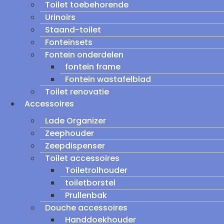
Toilet toebehorende
Urinoirs
Staand-toilet
Fonteinsets
Fontein onderdelen
fontein frame
Fontein wastafelblad
Toilet renovatie
Accessoires
Lade Organizer
Zeephouder
Zeepdispenser
Toilet accessoires
Toiletrolhouder
toiletborstel
Prullenbak
Douche accessoires
Handdoekhouder