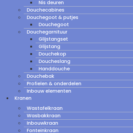
Nis deuren
Douchecabines
Douchegoot & putjes
Douchegoot
Douchegarnituur
Glijstangset
Glijstang
Douchekop
Doucheslang
Handdouche
Douchebak
Profielen & onderdelen
Inbouw elementen
Kranen
Wastafelkraan
Wasbakkraan
Inbouwkraan
Fonteinkraan