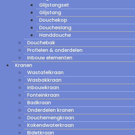
Glijstangset
Glijstang
Douchekop
Doucheslang
Handdouche
Douchebak
Profielen & onderdelen
Inbouw elementen
Kranen
Wastafelkraan
Wasbakkraan
Inbouwkraan
Fonteinkraan
Badkraan
Onderdelen kranen
Douchemengkraan
Kokendwaterkraan
Bidetkraan