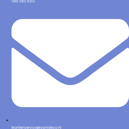
085 060 9201
klantenservice@sanideco.nl