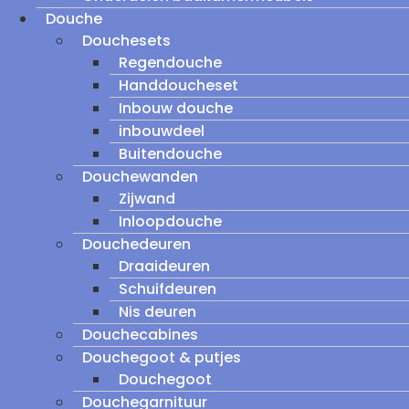
Douche
Douchesets
Regendouche
Handdoucheset
Inbouw douche
inbouwdeel
Buitendouche
Douchewanden
Zijwand
Inloopdouche
Douchedeuren
Draaideuren
Schuifdeuren
Nis deuren
Douchecabines
Douchegoot & putjes
Douchegoot
Douchegarnituur