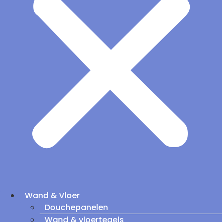
Wand & Vloer
Douchepanelen
Wand & vloertegels