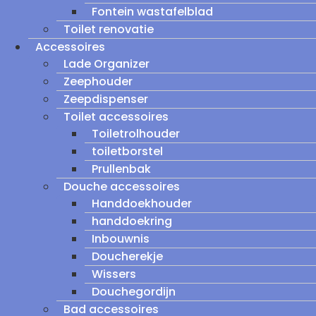
Fontein wastafelblad
Toilet renovatie
Accessoires
Lade Organizer
Zeephouder
Zeepdispenser
Toilet accessoires
Toiletrolhouder
toiletborstel
Prullenbak
Douche accessoires
Handdoekhouder
handdoekring
Inbouwnis
Doucherekje
Wissers
Douchegordijn
Bad accessoires