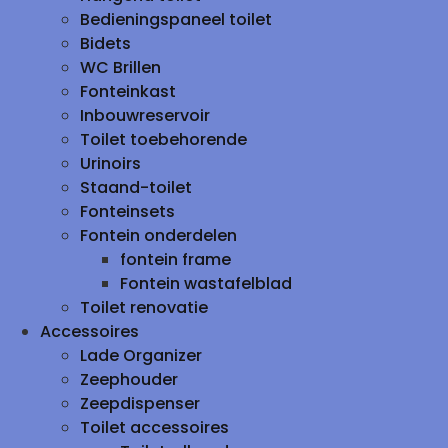
Bedieningspaneel toilet
Bidets
WC Brillen
Fonteinkast
Inbouwreservoir
Toilet toebehorende
Urinoirs
Staand-toilet
Fonteinsets
Fontein onderdelen
fontein frame
Fontein wastafelblad
Toilet renovatie
Accessoires
Lade Organizer
Zeephouder
Zeepdispenser
Toilet accessoires