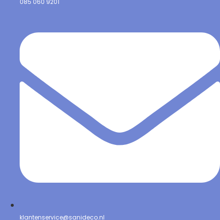
085 060 9201
klantenservice@sanideco.nl