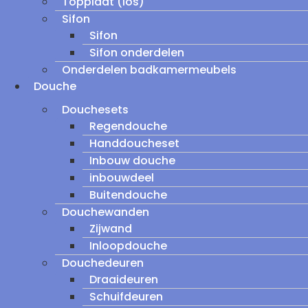
Topplaat (los)
Sifon
Sifon
Sifon onderdelen
Onderdelen badkamermeubels
Douche
Douchesets
Regendouche
Handdoucheset
Inbouw douche
inbouwdeel
Buitendouche
Douchewanden
Zijwand
Inloopdouche
Douchedeuren
Draaideuren
Schuifdeuren