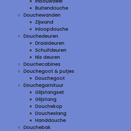
inbouwdeel
Buitendouche
Douchewanden
Zijwand
Inloopdouche
Douchedeuren
Draaideuren
Schuifdeuren
Nis deuren
Douchecabines
Douchegoot & putjes
Douchegoot
Douchegarnituur
Glijstangset
Glijstang
Douchekop
Doucheslang
Handdouche
Douchebak