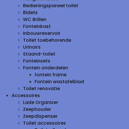
Bedieningspaneel toilet
Bidets
WC Brillen
Fonteinkast
Inbouwreservoir
Toilet toebehorende
Urinoirs
Staand-toilet
Fonteinsets
Fontein onderdelen
fontein frame
Fontein wastafelblad
Toilet renovatie
Accessoires
Lade Organizer
Zeephouder
Zeepdispenser
Toilet accessoires