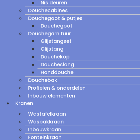
Nis deuren
Douchecabines
Douchegoot & putjes
Douchegoot
Douchegarnituur
Glijstangset
Glijstang
Douchekop
Doucheslang
Handdouche
Douchebak
Profielen & onderdelen
Inbouw elementen
Kranen
Wastafelkraan
Wasbakkraan
Inbouwkraan
Fonteinkraan