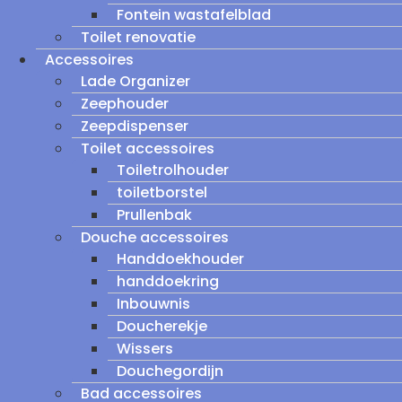
Fontein wastafelblad
Toilet renovatie
Accessoires
Lade Organizer
Zeephouder
Zeepdispenser
Toilet accessoires
Toiletrolhouder
toiletborstel
Prullenbak
Douche accessoires
Handdoekhouder
handdoekring
Inbouwnis
Doucherekje
Wissers
Douchegordijn
Bad accessoires