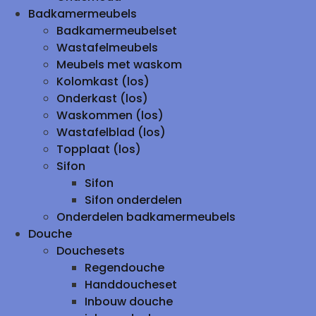
Badkamermeubels
Badkamermeubelset
Wastafelmeubels
Meubels met waskom
Kolomkast (los)
Onderkast (los)
Waskommen (los)
Wastafelblad (los)
Topplaat (los)
Sifon
Sifon
Sifon onderdelen
Onderdelen badkamermeubels
Douche
Douchesets
Regendouche
Handdoucheset
Inbouw douche