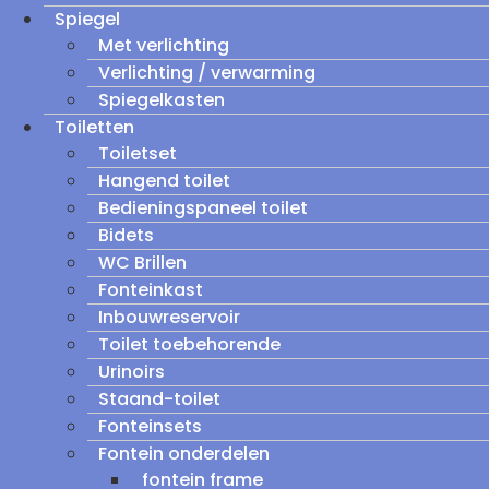
Spiegel
Met verlichting
Verlichting / verwarming
Spiegelkasten
Toiletten
Toiletset
Hangend toilet
Bedieningspaneel toilet
Bidets
WC Brillen
Fonteinkast
Inbouwreservoir
Toilet toebehorende
Urinoirs
Staand-toilet
Fonteinsets
Fontein onderdelen
fontein frame