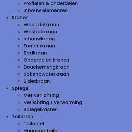
Profielen & onderdelen
Inbouw elementen
Kranen
Wastafelkraan
Wasbakkraan
Inbouwkraan
Fonteinkraan
Badkraan
Onderdelen kranen
Douchemengkraan
Kokendwaterkraan
Bidetkraan
Spiegel
Met verlichting
Verlichting / verwarming
Spiegelkasten
Toiletten
Toiletset
Hangend toilet