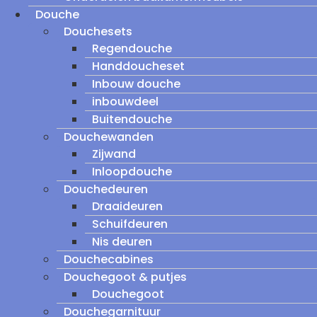
Douche
Douchesets
Regendouche
Handdoucheset
Inbouw douche
inbouwdeel
Buitendouche
Douchewanden
Zijwand
Inloopdouche
Douchedeuren
Draaideuren
Schuifdeuren
Nis deuren
Douchecabines
Douchegoot & putjes
Douchegoot
Douchegarnituur