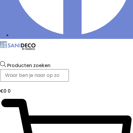
Producten zoeken
€
0
0