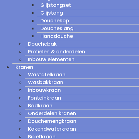
Glijstangset
Glijstang
Douchekop
Doucheslang
Handdouche
Douchebak
Profielen & onderdelen
Inbouw elementen
Kranen
Wastafelkraan
Wasbakkraan
Inbouwkraan
Fonteinkraan
Badkraan
Onderdelen kranen
Douchemengkraan
Kokendwaterkraan
Bidetkraan