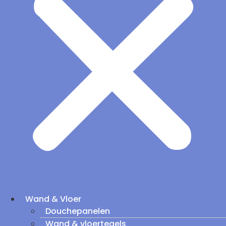
Wand & Vloer
Douchepanelen
Wand & vloertegels