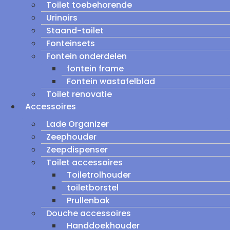
Toilet toebehorende
Urinoirs
Staand-toilet
Fonteinsets
Fontein onderdelen
fontein frame
Fontein wastafelblad
Toilet renovatie
Accessoires
Lade Organizer
Zeephouder
Zeepdispenser
Toilet accessoires
Toiletrolhouder
toiletborstel
Prullenbak
Douche accessoires
Handdoekhouder