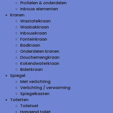
Profielen & onderdelen
Inbouw elementen
Kranen
Wastafelkraan
Wasbakkraan
Inbouwkraan
Fonteinkraan
Badkraan
Onderdelen kranen
Douchemengkraan
Kokendwaterkraan
Bidetkraan
Spiegel
Met verlichting
Verlichting / verwarming
Spiegelkasten
Toiletten
Toiletset
Hangend toilet