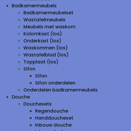
Badkamermeubels
Badkamermeubelset
Wastafelmeubels
Meubels met waskom
Kolomkast (los)
Onderkast (los)
Waskommen (los)
Wastafelblad (los)
Topplaat (los)
Sifon
Sifon
Sifon onderdelen
Onderdelen badkamermeubels
Douche
Douchesets
Regendouche
Handdoucheset
Inbouw douche