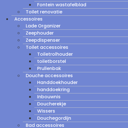
Fontein wastafelblad
Toilet renovatie
Accessoires
Lade Organizer
Zeephouder
Zeepdispenser
Toilet accessoires
Toiletrolhouder
toiletborstel
Prullenbak
Douche accessoires
Handdoekhouder
handdoekring
Inbouwnis
Doucherekje
Wissers
Douchegordijn
Bad accessoires