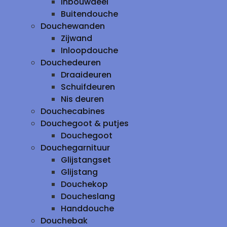
inbouwdeel
Buitendouche
Douchewanden
Zijwand
Inloopdouche
Douchedeuren
Draaideuren
Schuifdeuren
Nis deuren
Douchecabines
Douchegoot & putjes
Douchegoot
Douchegarnituur
Glijstangset
Glijstang
Douchekop
Doucheslang
Handdouche
Douchebak