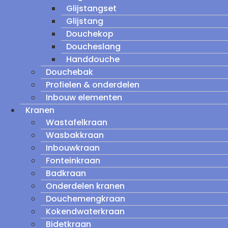
Glijstangset
Glijstang
Douchekop
Doucheslang
Handdouche
Douchebak
Profielen & onderdelen
Inbouw elementen
Kranen
Wastafelkraan
Wasbakkraan
Inbouwkraan
Fonteinkraan
Badkraan
Onderdelen kranen
Douchemengkraan
Kokendwaterkraan
Bidetkraan