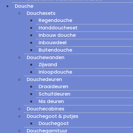
Douche
Douchesets
Regendouche
Handdoucheset
Inbouw douche
inbouwdeel
Buitendouche
Douchewanden
Zijwand
Inloopdouche
Douchedeuren
Draaideuren
Schuifdeuren
Nis deuren
Douchecabines
Douchegoot & putjes
Douchegoot
Douchegarnituur