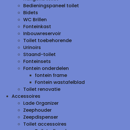
Bedieningspaneel toilet
Bidets
WC Brillen
Fonteinkast
Inbouwreservoir
Toilet toebehorende
Urinoirs
Staand-toilet
Fonteinsets
Fontein onderdelen
fontein frame
Fontein wastafelblad
Toilet renovatie
Accessoires
Lade Organizer
Zeephouder
Zeepdispenser
Toilet accessoires