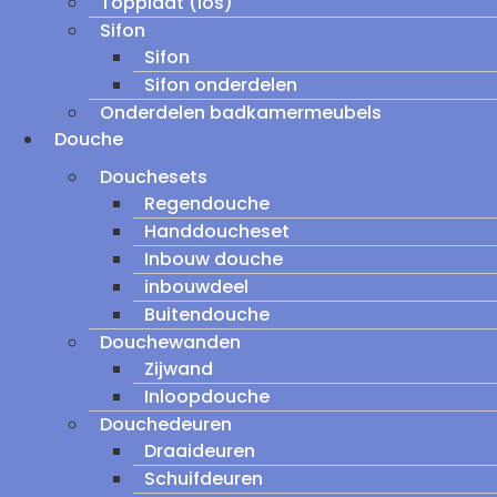
Topplaat (los)
Sifon
Sifon
Sifon onderdelen
Onderdelen badkamermeubels
Douche
Douchesets
Regendouche
Handdoucheset
Inbouw douche
inbouwdeel
Buitendouche
Douchewanden
Zijwand
Inloopdouche
Douchedeuren
Draaideuren
Schuifdeuren