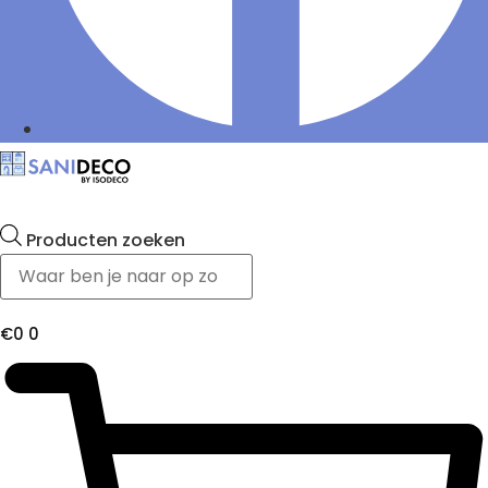
Producten zoeken
€
0
0