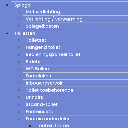
Spiegel
Met verlichting
Verlichting / verwarming
Spiegelkasten
Toiletten
Toiletset
Hangend toilet
Bedieningspaneel toilet
Bidets
WC Brillen
Fonteinkast
Inbouwreservoir
Toilet toebehorende
Urinoirs
Staand-toilet
Fonteinsets
Fontein onderdelen
fontein frame