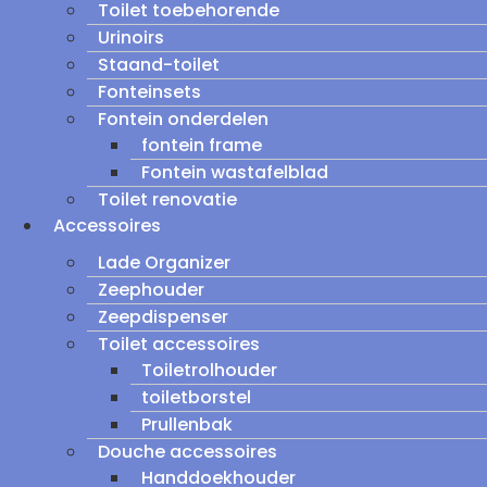
Toilet toebehorende
Urinoirs
Staand-toilet
Fonteinsets
Fontein onderdelen
fontein frame
Fontein wastafelblad
Toilet renovatie
Accessoires
Lade Organizer
Zeephouder
Zeepdispenser
Toilet accessoires
Toiletrolhouder
toiletborstel
Prullenbak
Douche accessoires
Handdoekhouder