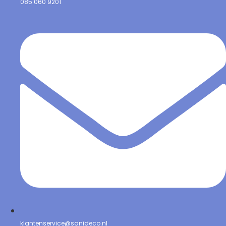
085 060 9201
klantenservice@sanideco.nl