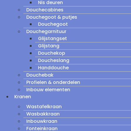
Nis deuren
Douchecabines
Douchegoot & putjes
Douchegoot
Douchegarnituur
Glijstangset
Glijstang
Douchekop
Doucheslang
Handdouche
Douchebak
Profielen & onderdelen
Inbouw elementen
Kranen
Wastafelkraan
Wasbakkraan
Inbouwkraan
Fonteinkraan