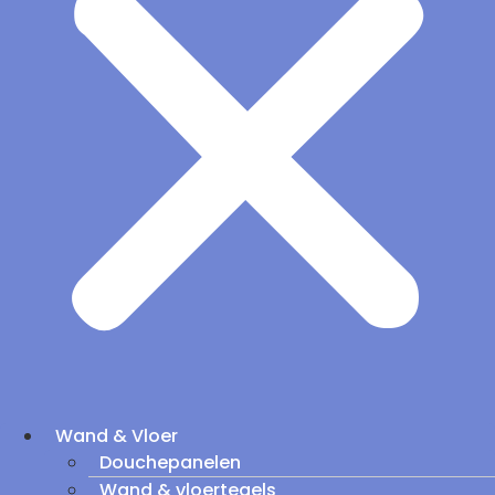
Wand & Vloer
Douchepanelen
Wand & vloertegels