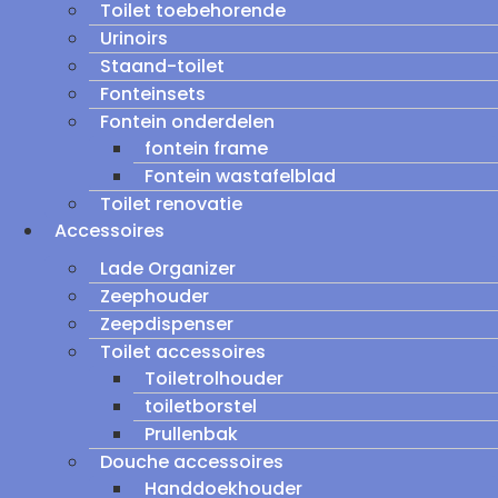
Toilet toebehorende
Urinoirs
Staand-toilet
Fonteinsets
Fontein onderdelen
fontein frame
Fontein wastafelblad
Toilet renovatie
Accessoires
Lade Organizer
Zeephouder
Zeepdispenser
Toilet accessoires
Toiletrolhouder
toiletborstel
Prullenbak
Douche accessoires
Handdoekhouder