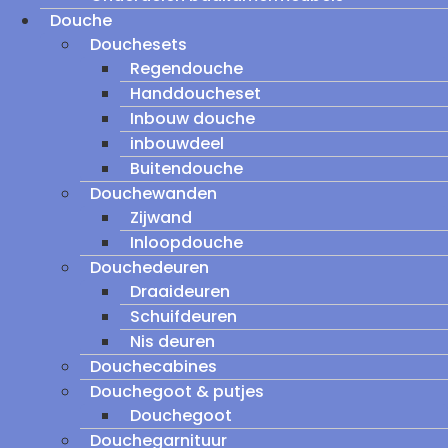
Douche
Douchesets
Regendouche
Handdoucheset
Inbouw douche
inbouwdeel
Buitendouche
Douchewanden
Zijwand
Inloopdouche
Douchedeuren
Draaideuren
Schuifdeuren
Nis deuren
Douchecabines
Douchegoot & putjes
Douchegoot
Douchegarnituur