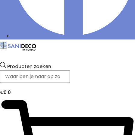
Producten zoeken
€
0
0