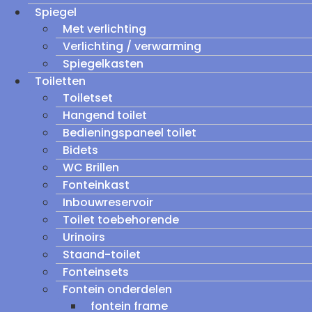
Spiegel
Met verlichting
Verlichting / verwarming
Spiegelkasten
Toiletten
Toiletset
Hangend toilet
Bedieningspaneel toilet
Bidets
WC Brillen
Fonteinkast
Inbouwreservoir
Toilet toebehorende
Urinoirs
Staand-toilet
Fonteinsets
Fontein onderdelen
fontein frame