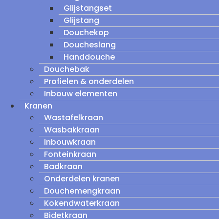
Glijstangset
Glijstang
Douchekop
Doucheslang
Handdouche
Douchebak
Profielen & onderdelen
Inbouw elementen
Kranen
Wastafelkraan
Wasbakkraan
Inbouwkraan
Fonteinkraan
Badkraan
Onderdelen kranen
Douchemengkraan
Kokendwaterkraan
Bidetkraan