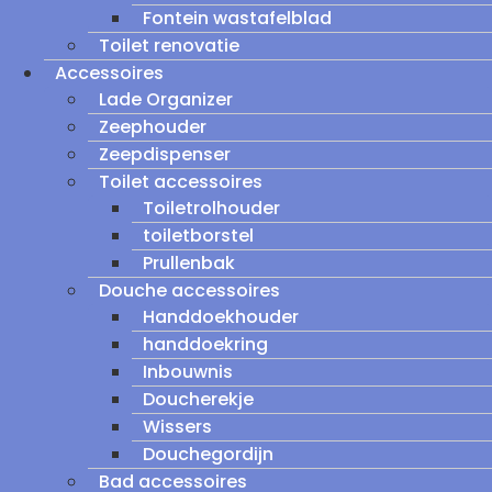
Fontein wastafelblad
Toilet renovatie
Accessoires
Lade Organizer
Zeephouder
Zeepdispenser
Toilet accessoires
Toiletrolhouder
toiletborstel
Prullenbak
Douche accessoires
Handdoekhouder
handdoekring
Inbouwnis
Doucherekje
Wissers
Douchegordijn
Bad accessoires