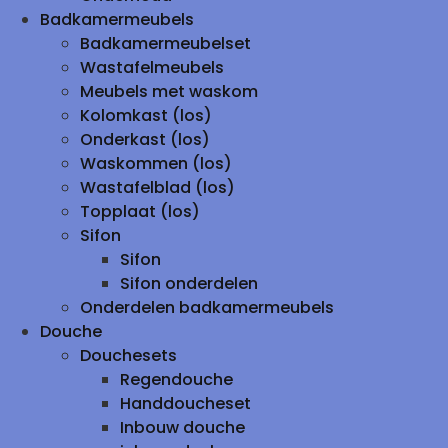
Badkamermeubels
Badkamermeubelset
Wastafelmeubels
Meubels met waskom
Kolomkast (los)
Onderkast (los)
Waskommen (los)
Wastafelblad (los)
Topplaat (los)
Sifon
Sifon
Sifon onderdelen
Onderdelen badkamermeubels
Douche
Douchesets
Regendouche
Handdoucheset
Inbouw douche