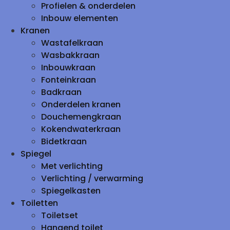
Profielen & onderdelen
Inbouw elementen
Kranen
Wastafelkraan
Wasbakkraan
Inbouwkraan
Fonteinkraan
Badkraan
Onderdelen kranen
Douchemengkraan
Kokendwaterkraan
Bidetkraan
Spiegel
Met verlichting
Verlichting / verwarming
Spiegelkasten
Toiletten
Toiletset
Hangend toilet