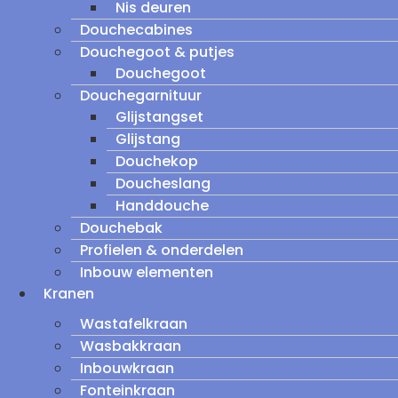
Nis deuren
Douchecabines
Douchegoot & putjes
Douchegoot
Douchegarnituur
Glijstangset
Glijstang
Douchekop
Doucheslang
Handdouche
Douchebak
Profielen & onderdelen
Inbouw elementen
Kranen
Wastafelkraan
Wasbakkraan
Inbouwkraan
Fonteinkraan