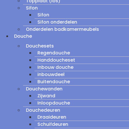
Topplaat (los)
Sifon
Sifon
Sifon onderdelen
Onderdelen badkamermeubels
Douche
Douchesets
Regendouche
Handdoucheset
Inbouw douche
inbouwdeel
Buitendouche
Douchewanden
Zijwand
Inloopdouche
Douchedeuren
Draaideuren
Schuifdeuren