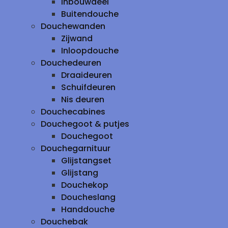
inbouwdeel
Buitendouche
Douchewanden
Zijwand
Inloopdouche
Douchedeuren
Draaideuren
Schuifdeuren
Nis deuren
Douchecabines
Douchegoot & putjes
Douchegoot
Douchegarnituur
Glijstangset
Glijstang
Douchekop
Doucheslang
Handdouche
Douchebak