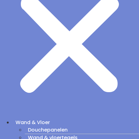
Wand & Vloer
Douchepanelen
Wand & vloertegels