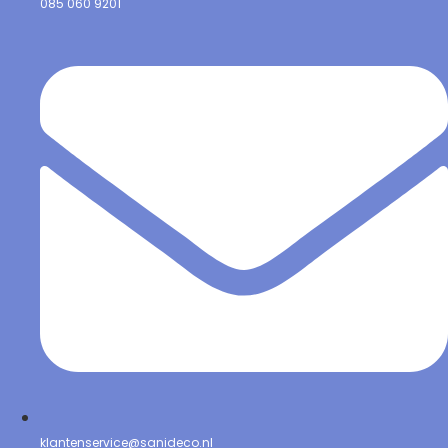
085 060 9201
klantenservice@sanideco.nl