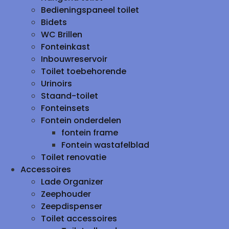
Bedieningspaneel toilet
Bidets
WC Brillen
Fonteinkast
Inbouwreservoir
Toilet toebehorende
Urinoirs
Staand-toilet
Fonteinsets
Fontein onderdelen
fontein frame
Fontein wastafelblad
Toilet renovatie
Accessoires
Lade Organizer
Zeephouder
Zeepdispenser
Toilet accessoires