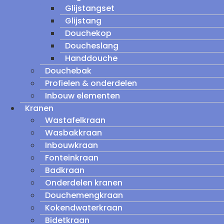
Glijstangset
Glijstang
Douchekop
Doucheslang
Handdouche
Douchebak
Profielen & onderdelen
Inbouw elementen
Kranen
Wastafelkraan
Wasbakkraan
Inbouwkraan
Fonteinkraan
Badkraan
Onderdelen kranen
Douchemengkraan
Kokendwaterkraan
Bidetkraan