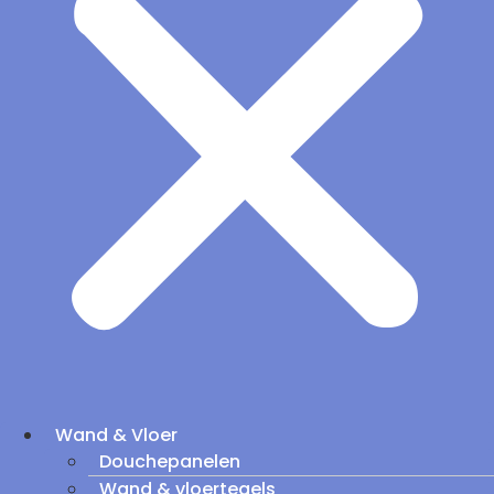
Wand & Vloer
Douchepanelen
Wand & vloertegels