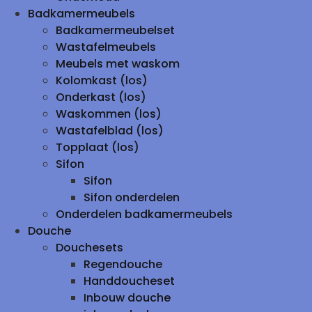
Badkamermeubels
Badkamermeubelset
Wastafelmeubels
Meubels met waskom
Kolomkast (los)
Onderkast (los)
Waskommen (los)
Wastafelblad (los)
Topplaat (los)
Sifon
Sifon
Sifon onderdelen
Onderdelen badkamermeubels
Douche
Douchesets
Regendouche
Handdoucheset
Inbouw douche