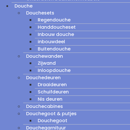
Douche
Douchesets
Regendouche
Handdoucheset
Inbouw douche
inbouwdeel
Buitendouche
Douchewanden
Zijwand
Inloopdouche
Douchedeuren
Draaideuren
Schuifdeuren
Nis deuren
Douchecabines
Douchegoot & putjes
Douchegoot
Douchegarnituur