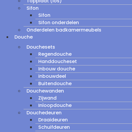
Topplaat (los)
Sifon
Sifon
Sifon onderdelen
Onderdelen badkamermeubels
Douche
Douchesets
Regendouche
Handdoucheset
Inbouw douche
inbouwdeel
Buitendouche
Douchewanden
Zijwand
Inloopdouche
Douchedeuren
Draaideuren
Schuifdeuren