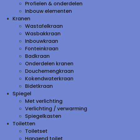
Profielen & onderdelen
Inbouw elementen
Kranen
Wastafelkraan
Wasbakkraan
Inbouwkraan
Fonteinkraan
Badkraan
Onderdelen kranen
Douchemengkraan
Kokendwaterkraan
Bidetkraan
Spiegel
Met verlichting
Verlichting / verwarming
Spiegelkasten
Toiletten
Toiletset
Hangend toilet