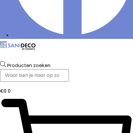
Producten zoeken
€
0
0