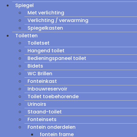
Spiegel
Met verlichting
Verlichting / verwarming
Spiegelkasten
Toiletten
Toiletset
Hangend toilet
Bedieningspaneel toilet
Bidets
WC Brillen
Fonteinkast
Inbouwreservoir
Toilet toebehorende
Urinoirs
Staand-toilet
Fonteinsets
Fontein onderdelen
fontein frame