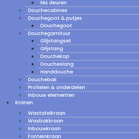
Nis deuren
Douchecabines
Douchegoot & putjes
Douchegoot
Douchegarnituur
Glijstangset
Glijstang
Douchekop
Doucheslang
Handdouche
Douchebak
Profielen & onderdelen
Inbouw elementen
Kranen
Wastafelkraan
Wasbakkraan
Inbouwkraan
Fonteinkraan