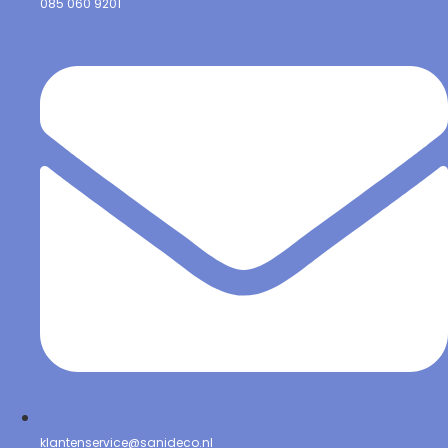
085 060 9201
klantenservice@sanideco.nl