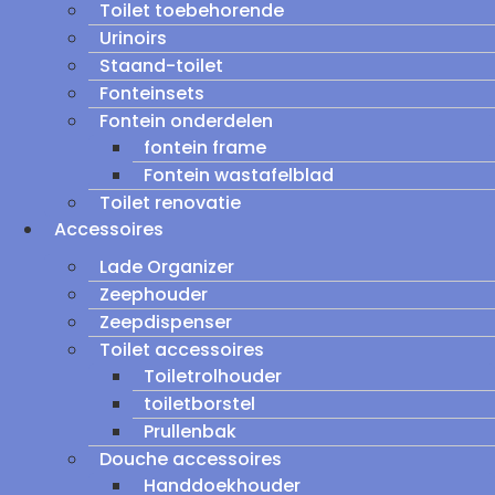
Toilet toebehorende
Urinoirs
Staand-toilet
Fonteinsets
Fontein onderdelen
fontein frame
Fontein wastafelblad
Toilet renovatie
Accessoires
Lade Organizer
Zeephouder
Zeepdispenser
Toilet accessoires
Toiletrolhouder
toiletborstel
Prullenbak
Douche accessoires
Handdoekhouder