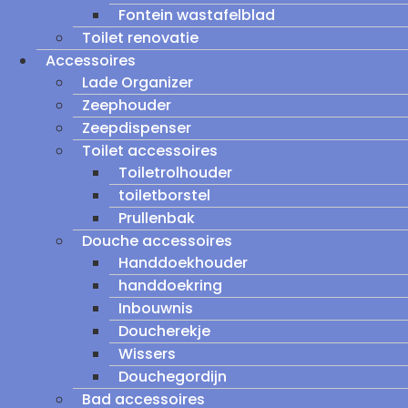
Fontein wastafelblad
Toilet renovatie
Accessoires
Lade Organizer
Zeephouder
Zeepdispenser
Toilet accessoires
Toiletrolhouder
toiletborstel
Prullenbak
Douche accessoires
Handdoekhouder
handdoekring
Inbouwnis
Doucherekje
Wissers
Douchegordijn
Bad accessoires