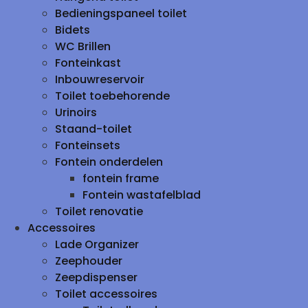
Bedieningspaneel toilet
Bidets
WC Brillen
Fonteinkast
Inbouwreservoir
Toilet toebehorende
Urinoirs
Staand-toilet
Fonteinsets
Fontein onderdelen
fontein frame
Fontein wastafelblad
Toilet renovatie
Accessoires
Lade Organizer
Zeephouder
Zeepdispenser
Toilet accessoires