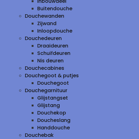
inbouwdeel
Buitendouche
Douchewanden
Zijwand
Inloopdouche
Douchedeuren
Draaideuren
Schuifdeuren
Nis deuren
Douchecabines
Douchegoot & putjes
Douchegoot
Douchegarnituur
Glijstangset
Glijstang
Douchekop
Doucheslang
Handdouche
Douchebak