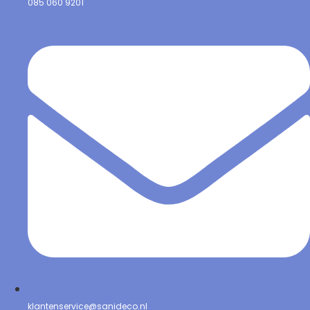
085 060 9201
klantenservice@sanideco.nl