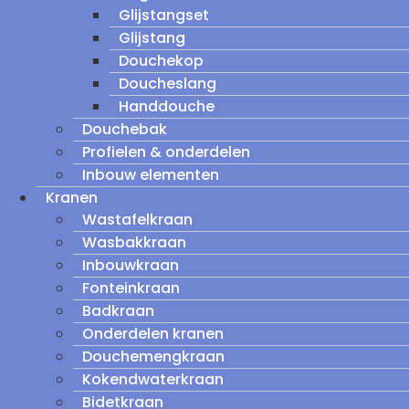
Glijstangset
Glijstang
Douchekop
Doucheslang
Handdouche
Douchebak
Profielen & onderdelen
Inbouw elementen
Kranen
Wastafelkraan
Wasbakkraan
Inbouwkraan
Fonteinkraan
Badkraan
Onderdelen kranen
Douchemengkraan
Kokendwaterkraan
Bidetkraan