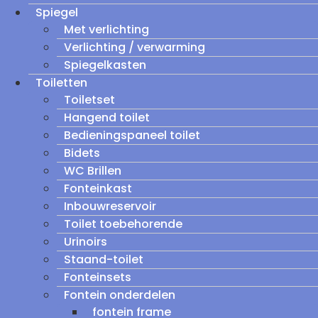
Spiegel
Met verlichting
Verlichting / verwarming
Spiegelkasten
Toiletten
Toiletset
Hangend toilet
Bedieningspaneel toilet
Bidets
WC Brillen
Fonteinkast
Inbouwreservoir
Toilet toebehorende
Urinoirs
Staand-toilet
Fonteinsets
Fontein onderdelen
fontein frame