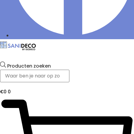
Producten zoeken
€
0
0