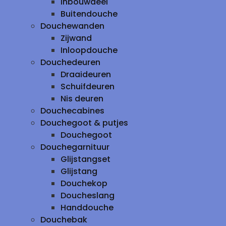
inbouwdeel
Buitendouche
Douchewanden
Zijwand
Inloopdouche
Douchedeuren
Draaideuren
Schuifdeuren
Nis deuren
Douchecabines
Douchegoot & putjes
Douchegoot
Douchegarnituur
Glijstangset
Glijstang
Douchekop
Doucheslang
Handdouche
Douchebak