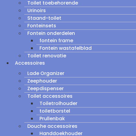
Toilet toebehorende
Urinoirs
Staand-toilet
Fonteinsets
Fontein onderdelen
fontein frame
Fontein wastafelblad
Toilet renovatie
Accessoires
Lade Organizer
Zeephouder
Zeepdispenser
Toilet accessoires
Toiletrolhouder
toiletborstel
Prullenbak
Douche accessoires
Handdoekhouder