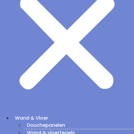
Wand & Vloer
Douchepanelen
Wand & vloertegels