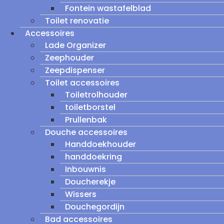
Fontein wastafelblad
Toilet renovatie
Accessoires
Lade Organizer
Zeephouder
Zeepdispenser
Toilet accessoires
Toiletrolhouder
toiletborstel
Prullenbak
Douche accessoires
Handdoekhouder
handdoekring
Inbouwnis
Doucherekje
Wissers
Douchegordijn
Bad accessoires