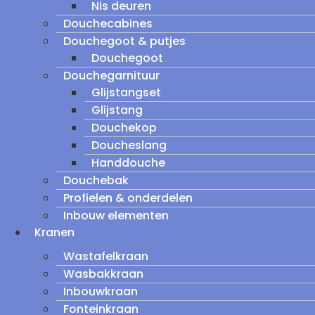
Nis deuren
Douchecabines
Douchegoot & putjes
Douchegoot
Douchegarnituur
Glijstangset
Glijstang
Douchekop
Doucheslang
Handdouche
Douchebak
Profielen & onderdelen
Inbouw elementen
Kranen
Wastafelkraan
Wasbakkraan
Inbouwkraan
Fonteinkraan