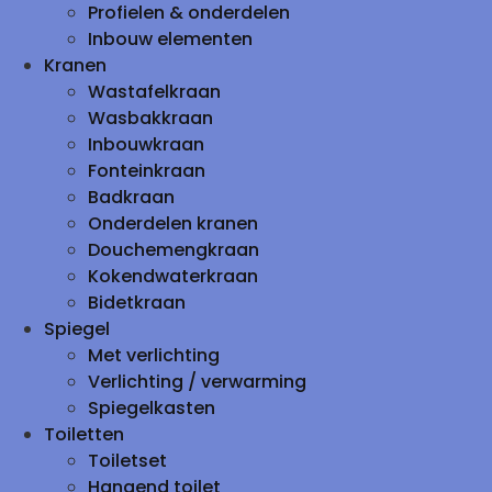
Profielen & onderdelen
Inbouw elementen
Kranen
Wastafelkraan
Wasbakkraan
Inbouwkraan
Fonteinkraan
Badkraan
Onderdelen kranen
Douchemengkraan
Kokendwaterkraan
Bidetkraan
Spiegel
Met verlichting
Verlichting / verwarming
Spiegelkasten
Toiletten
Toiletset
Hangend toilet