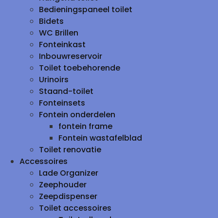
Bedieningspaneel toilet
Bidets
WC Brillen
Fonteinkast
Inbouwreservoir
Toilet toebehorende
Urinoirs
Staand-toilet
Fonteinsets
Fontein onderdelen
fontein frame
Fontein wastafelblad
Toilet renovatie
Accessoires
Lade Organizer
Zeephouder
Zeepdispenser
Toilet accessoires