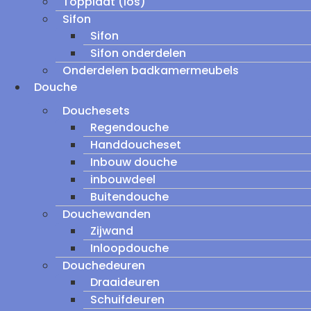
Topplaat (los)
Sifon
Sifon
Sifon onderdelen
Onderdelen badkamermeubels
Douche
Douchesets
Regendouche
Handdoucheset
Inbouw douche
inbouwdeel
Buitendouche
Douchewanden
Zijwand
Inloopdouche
Douchedeuren
Draaideuren
Schuifdeuren