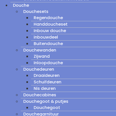
Douche
Douchesets
Regendouche
Handdoucheset
Inbouw douche
inbouwdeel
Buitendouche
Douchewanden
Zijwand
Inloopdouche
Douchedeuren
Draaideuren
Schuifdeuren
Nis deuren
Douchecabines
Douchegoot & putjes
Douchegoot
Douchegarnituur