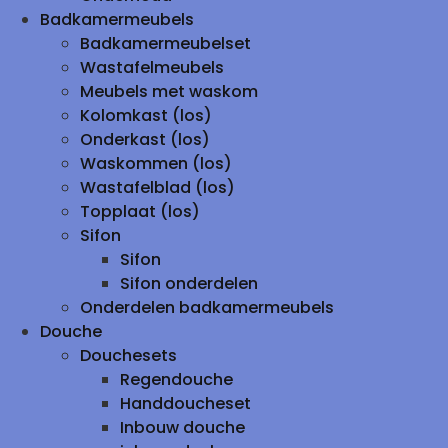
Badkamermeubels
Badkamermeubelset
Wastafelmeubels
Meubels met waskom
Kolomkast (los)
Onderkast (los)
Waskommen (los)
Wastafelblad (los)
Topplaat (los)
Sifon
Sifon
Sifon onderdelen
Onderdelen badkamermeubels
Douche
Douchesets
Regendouche
Handdoucheset
Inbouw douche