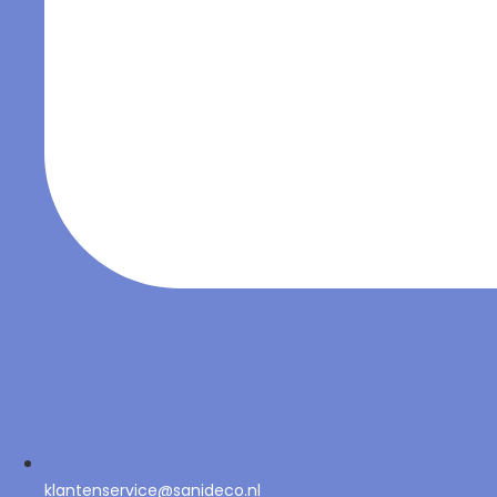
klantenservice@sanideco.nl