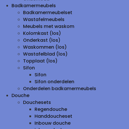
Badkamermeubels
Badkamermeubelset
Wastafelmeubels
Meubels met waskom
Kolomkast (los)
Onderkast (los)
Waskommen (los)
Wastafelblad (los)
Topplaat (los)
Sifon
Sifon
Sifon onderdelen
Onderdelen badkamermeubels
Douche
Douchesets
Regendouche
Handdoucheset
Inbouw douche