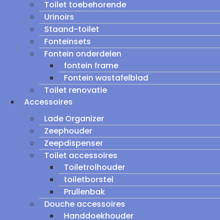
Toilet toebehorende
Urinoirs
Staand-toilet
Fonteinsets
Fontein onderdelen
fontein frame
Fontein wastafelblad
Toilet renovatie
Accessoires
Lade Organizer
Zeephouder
Zeepdispenser
Toilet accessoires
Toiletrolhouder
toiletborstel
Prullenbak
Douche accessoires
Handdoekhouder