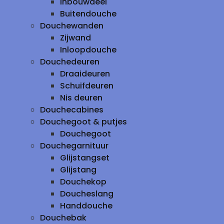
inbouwdeel
Buitendouche
Douchewanden
Zijwand
Inloopdouche
Douchedeuren
Draaideuren
Schuifdeuren
Nis deuren
Douchecabines
Douchegoot & putjes
Douchegoot
Douchegarnituur
Glijstangset
Glijstang
Douchekop
Doucheslang
Handdouche
Douchebak