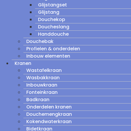
Glijstangset
Glijstang
Douchekop
Doucheslang
Handdouche
Douchebak
Profielen & onderdelen
Inbouw elementen
Kranen
Wastafelkraan
Wasbakkraan
Inbouwkraan
Fonteinkraan
Badkraan
Onderdelen kranen
Douchemengkraan
Kokendwaterkraan
Bidetkraan