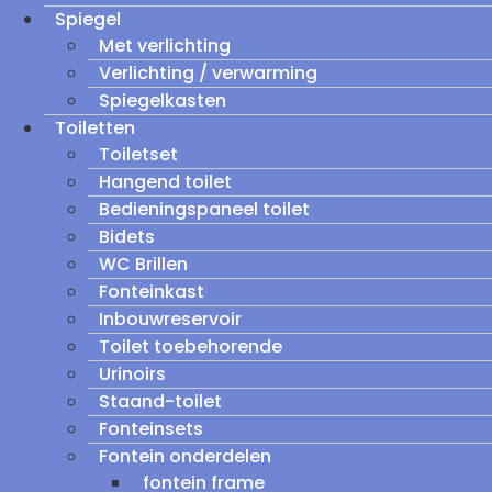
Spiegel
Met verlichting
Verlichting / verwarming
Spiegelkasten
Toiletten
Toiletset
Hangend toilet
Bedieningspaneel toilet
Bidets
WC Brillen
Fonteinkast
Inbouwreservoir
Toilet toebehorende
Urinoirs
Staand-toilet
Fonteinsets
Fontein onderdelen
fontein frame