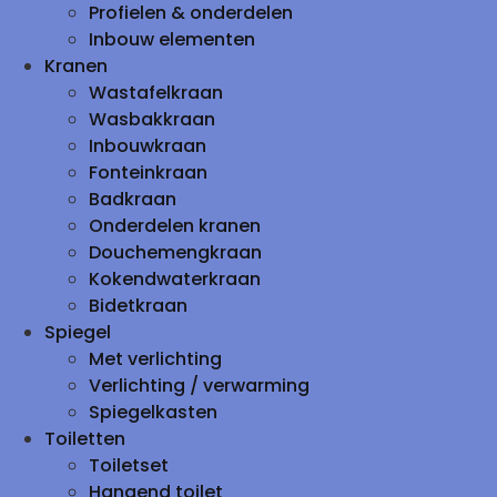
Profielen & onderdelen
Inbouw elementen
Kranen
Wastafelkraan
Wasbakkraan
Inbouwkraan
Fonteinkraan
Badkraan
Onderdelen kranen
Douchemengkraan
Kokendwaterkraan
Bidetkraan
Spiegel
Met verlichting
Verlichting / verwarming
Spiegelkasten
Toiletten
Toiletset
Hangend toilet