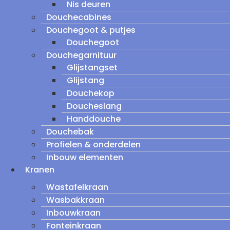
Nis deuren
Douchecabines
Douchegoot & putjes
Douchegoot
Douchegarnituur
Glijstangset
Glijstang
Douchekop
Doucheslang
Handdouche
Douchebak
Profielen & onderdelen
Inbouw elementen
Kranen
Wastafelkraan
Wasbakkraan
Inbouwkraan
Fonteinkraan