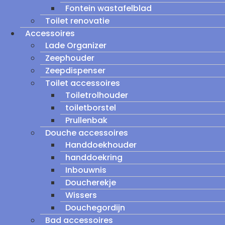
Fontein wastafelblad
Toilet renovatie
Accessoires
Lade Organizer
Zeephouder
Zeepdispenser
Toilet accessoires
Toiletrolhouder
toiletborstel
Prullenbak
Douche accessoires
Handdoekhouder
handdoekring
Inbouwnis
Doucherekje
Wissers
Douchegordijn
Bad accessoires