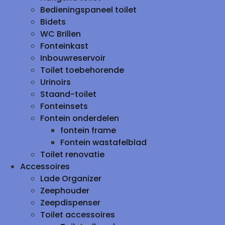
Bedieningspaneel toilet
Bidets
WC Brillen
Fonteinkast
Inbouwreservoir
Toilet toebehorende
Urinoirs
Staand-toilet
Fonteinsets
Fontein onderdelen
fontein frame
Fontein wastafelblad
Toilet renovatie
Accessoires
Lade Organizer
Zeephouder
Zeepdispenser
Toilet accessoires