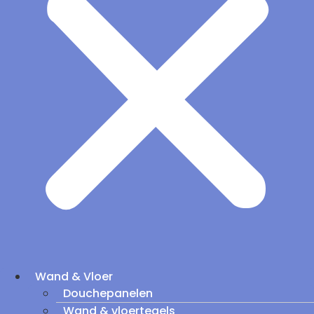
Wand & Vloer
Douchepanelen
Wand & vloertegels