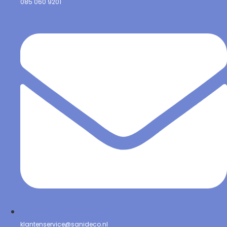
085 060 9201
klantenservice@sanideco.nl