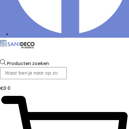
Producten zoeken
€
0
0