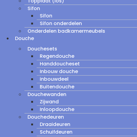
Topplaat (los)
Sifon
Sifon
Sifon onderdelen
Onderdelen badkamermeubels
Douche
Douchesets
Regendouche
Handdoucheset
Inbouw douche
inbouwdeel
Buitendouche
Douchewanden
Zijwand
Inloopdouche
Douchedeuren
Draaideuren
Schuifdeuren