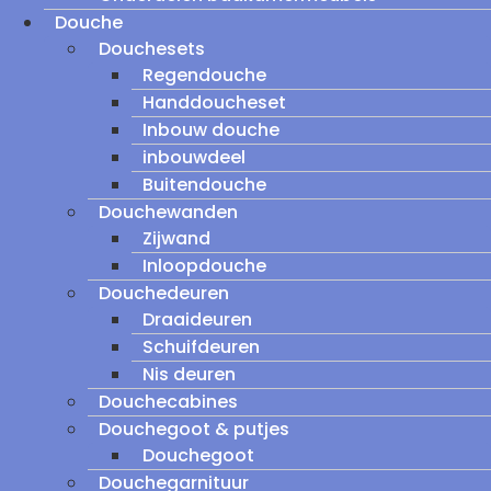
Douche
Douchesets
Regendouche
Handdoucheset
Inbouw douche
inbouwdeel
Buitendouche
Douchewanden
Zijwand
Inloopdouche
Douchedeuren
Draaideuren
Schuifdeuren
Nis deuren
Douchecabines
Douchegoot & putjes
Douchegoot
Douchegarnituur