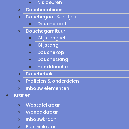
Nis deuren
Douchecabines
Douchegoot & putjes
Douchegoot
Douchegarnituur
Glijstangset
Glijstang
Douchekop
Doucheslang
Handdouche
Douchebak
Profielen & onderdelen
Inbouw elementen
Kranen
Wastafelkraan
Wasbakkraan
Inbouwkraan
Fonteinkraan