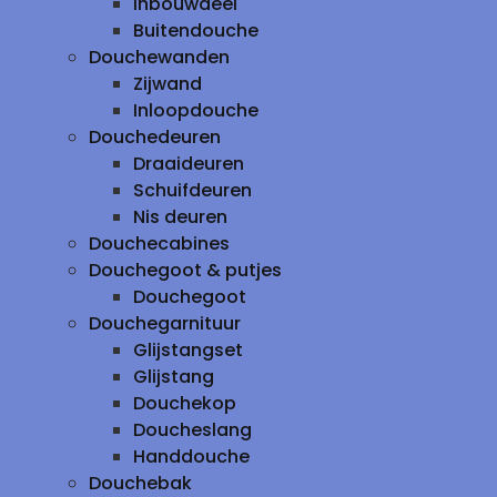
inbouwdeel
Buitendouche
Douchewanden
Zijwand
Inloopdouche
Douchedeuren
Draaideuren
Schuifdeuren
Nis deuren
Douchecabines
Douchegoot & putjes
Douchegoot
Douchegarnituur
Glijstangset
Glijstang
Douchekop
Doucheslang
Handdouche
Douchebak