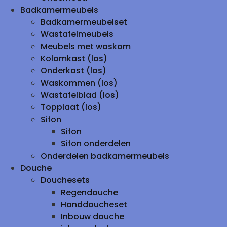
Badkamermeubels
Badkamermeubelset
Wastafelmeubels
Meubels met waskom
Kolomkast (los)
Onderkast (los)
Waskommen (los)
Wastafelblad (los)
Topplaat (los)
Sifon
Sifon
Sifon onderdelen
Onderdelen badkamermeubels
Douche
Douchesets
Regendouche
Handdoucheset
Inbouw douche