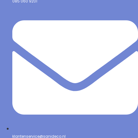
085 060 9201
klantenservice@sanideco.nl