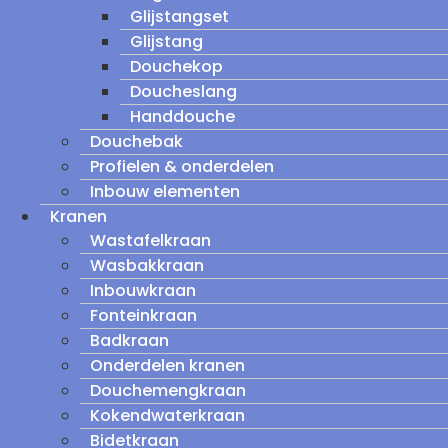
Glijstangset
Glijstang
Douchekop
Doucheslang
Handdouche
Douchebak
Profielen & onderdelen
Inbouw elementen
Kranen
Wastafelkraan
Wasbakkraan
Inbouwkraan
Fonteinkraan
Badkraan
Onderdelen kranen
Douchemengkraan
Kokendwaterkraan
Bidetkraan