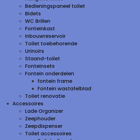
Bedieningspaneel toilet
Bidets
WC Brillen
Fonteinkast
Inbouwreservoir
Toilet toebehorende
Urinoirs
Staand-toilet
Fonteinsets
Fontein onderdelen
fontein frame
Fontein wastafelblad
Toilet renovatie
Accessoires
Lade Organizer
Zeephouder
Zeepdispenser
Toilet accessoires