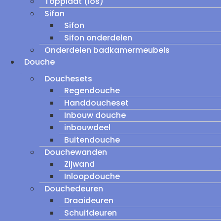
Topplaat (los)
Sifon
Sifon
Sifon onderdelen
Onderdelen badkamermeubels
Douche
Douchesets
Regendouche
Handdoucheset
Inbouw douche
inbouwdeel
Buitendouche
Douchewanden
Zijwand
Inloopdouche
Douchedeuren
Draaideuren
Schuifdeuren