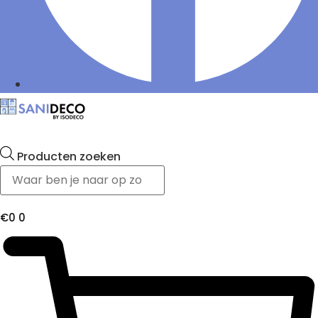
Producten zoeken
€
0
0