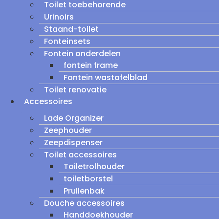
Toilet toebehorende
Urinoirs
Staand-toilet
Fonteinsets
Fontein onderdelen
fontein frame
Fontein wastafelblad
Toilet renovatie
Accessoires
Lade Organizer
Zeephouder
Zeepdispenser
Toilet accessoires
Toiletrolhouder
toiletborstel
Prullenbak
Douche accessoires
Handdoekhouder