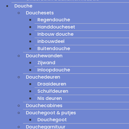
Douche
Douchesets
Regendouche
Handdoucheset
Inbouw douche
inbouwdeel
Buitendouche
Douchewanden
Zijwand
Inloopdouche
Douchedeuren
Draaideuren
Schuifdeuren
Nis deuren
Douchecabines
Douchegoot & putjes
Douchegoot
Douchegarnituur