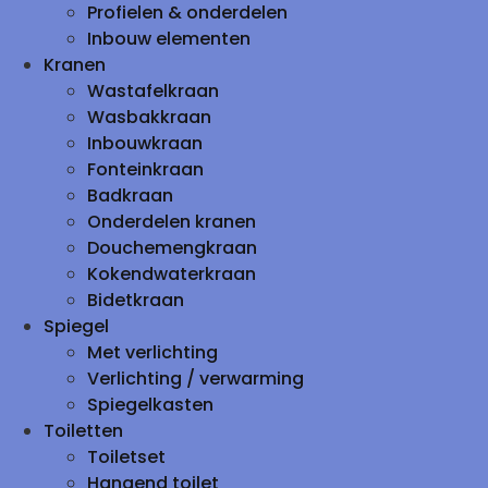
Profielen & onderdelen
Inbouw elementen
Kranen
Wastafelkraan
Wasbakkraan
Inbouwkraan
Fonteinkraan
Badkraan
Onderdelen kranen
Douchemengkraan
Kokendwaterkraan
Bidetkraan
Spiegel
Met verlichting
Verlichting / verwarming
Spiegelkasten
Toiletten
Toiletset
Hangend toilet