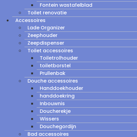
Fontein wastafelblad
Toilet renovatie
Accessoires
Lade Organizer
Zeephouder
Zeepdispenser
Toilet accessoires
Toiletrolhouder
toiletborstel
Prullenbak
Douche accessoires
Handdoekhouder
handdoekring
Inbouwnis
Doucherekje
Wissers
Douchegordijn
Bad accessoires