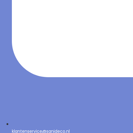
klantenservice@sanideco.nl