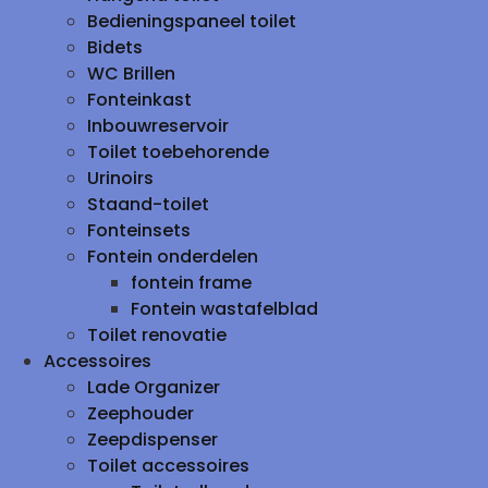
Bedieningspaneel toilet
Bidets
WC Brillen
Fonteinkast
Inbouwreservoir
Toilet toebehorende
Urinoirs
Staand-toilet
Fonteinsets
Fontein onderdelen
fontein frame
Fontein wastafelblad
Toilet renovatie
Accessoires
Lade Organizer
Zeephouder
Zeepdispenser
Toilet accessoires