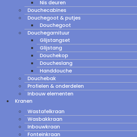
Nis deuren
Douchecabines
Douchegoot & putjes
Douchegoot
Douchegarnituur
Glijstangset
Glijstang
Douchekop
Doucheslang
Handdouche
Douchebak
Profielen & onderdelen
Inbouw elementen
Kranen
Wastafelkraan
Wasbakkraan
Inbouwkraan
Fonteinkraan