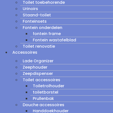
Toilet toebehorende
Urinoirs
Staand-toilet
Fonteinsets
Fontein onderdelen
fontein frame
Fontein wastafelblad
Toilet renovatie
Accessoires
Lade Organizer
Zeephouder
Zeepdispenser
Toilet accessoires
Toiletrolhouder
toiletborstel
Prullenbak
Douche accessoires
Handdoekhouder