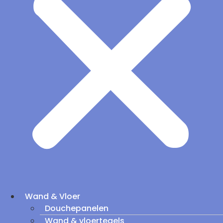
Wand & Vloer
Douchepanelen
Wand & vloertegels