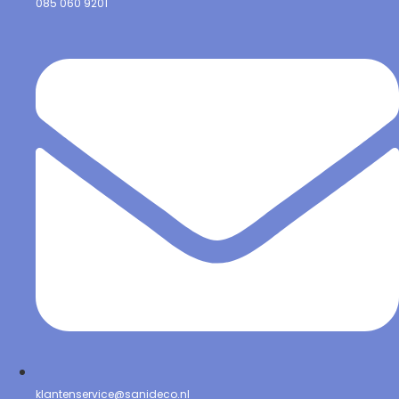
085 060 9201
klantenservice@sanideco.nl