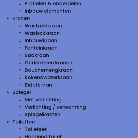
Profielen & onderdelen
Inbouw elementen
Kranen
Wastafelkraan
Wasbakkraan
Inbouwkraan
Fonteinkraan
Badkraan
Onderdelen kranen
Douchemengkraan
Kokendwaterkraan
Bidetkraan
Spiegel
Met verlichting
Verlichting / verwarming
Spiegelkasten
Toiletten
Toiletset
Hangend toilet