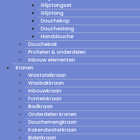
Glijstangset
Glijstang
Douchekop
Doucheslang
Handdouche
Douchebak
Profielen & onderdelen
Inbouw elementen
Kranen
Wastafelkraan
Wasbakkraan
Inbouwkraan
Fonteinkraan
Badkraan
Onderdelen kranen
Douchemengkraan
Kokendwaterkraan
Bidetkraan