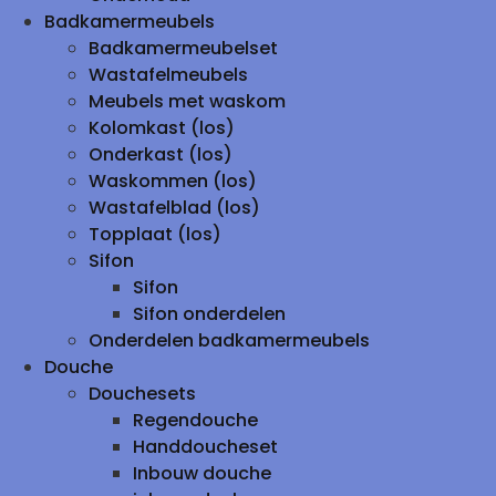
Badkamermeubels
Badkamermeubelset
Wastafelmeubels
Meubels met waskom
Kolomkast (los)
Onderkast (los)
Waskommen (los)
Wastafelblad (los)
Topplaat (los)
Sifon
Sifon
Sifon onderdelen
Onderdelen badkamermeubels
Douche
Douchesets
Regendouche
Handdoucheset
Inbouw douche