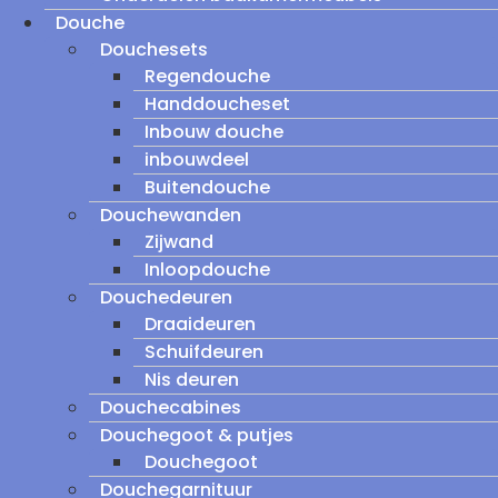
Douche
Douchesets
Regendouche
Handdoucheset
Inbouw douche
inbouwdeel
Buitendouche
Douchewanden
Zijwand
Inloopdouche
Douchedeuren
Draaideuren
Schuifdeuren
Nis deuren
Douchecabines
Douchegoot & putjes
Douchegoot
Douchegarnituur