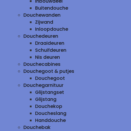
inbouwdeel
Buitendouche
Douchewanden
Zijwand
Inloopdouche
Douchedeuren
Draaideuren
Schuifdeuren
Nis deuren
Douchecabines
Douchegoot & putjes
Douchegoot
Douchegarnituur
Glijstangset
Glijstang
Douchekop
Doucheslang
Handdouche
Douchebak