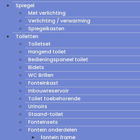
Spiegel
Met verlichting
Verlichting / verwarming
Spiegelkasten
Toiletten
Toiletset
Hangend toilet
Bedieningspaneel toilet
Bidets
WC Brillen
Fonteinkast
Inbouwreservoir
Toilet toebehorende
Urinoirs
Staand-toilet
Fonteinsets
Fontein onderdelen
fontein frame