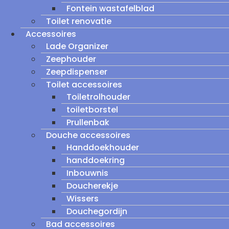
Fontein wastafelblad
Toilet renovatie
Accessoires
Lade Organizer
Zeephouder
Zeepdispenser
Toilet accessoires
Toiletrolhouder
toiletborstel
Prullenbak
Douche accessoires
Handdoekhouder
handdoekring
Inbouwnis
Doucherekje
Wissers
Douchegordijn
Bad accessoires