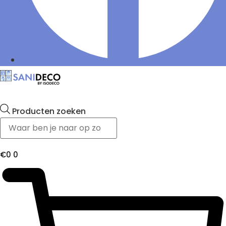
Producten zoeken
€
0
0