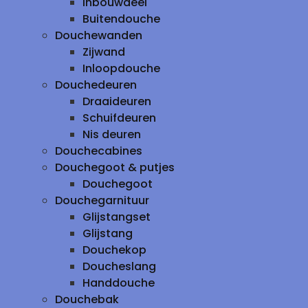
inbouwdeel
Buitendouche
Douchewanden
Zijwand
Inloopdouche
Douchedeuren
Draaideuren
Schuifdeuren
Nis deuren
Douchecabines
Douchegoot & putjes
Douchegoot
Douchegarnituur
Glijstangset
Glijstang
Douchekop
Doucheslang
Handdouche
Douchebak