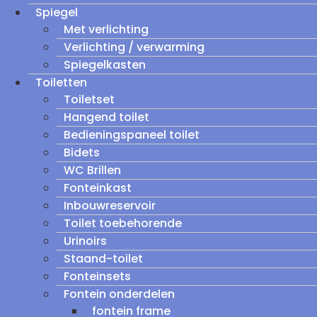
Spiegel
Met verlichting
Verlichting / verwarming
Spiegelkasten
Toiletten
Toiletset
Hangend toilet
Bedieningspaneel toilet
Bidets
WC Brillen
Fonteinkast
Inbouwreservoir
Toilet toebehorende
Urinoirs
Staand-toilet
Fonteinsets
Fontein onderdelen
fontein frame