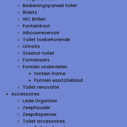
Bedieningspaneel toilet
Bidets
WC Brillen
Fonteinkast
Inbouwreservoir
Toilet toebehorende
Urinoirs
Staand-toilet
Fonteinsets
Fontein onderdelen
fontein frame
Fontein wastafelblad
Toilet renovatie
Accessoires
Lade Organizer
Zeephouder
Zeepdispenser
Toilet accessoires