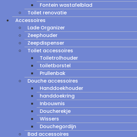
Fontein wastafelblad
Toilet renovatie
Accessoires
Lade Organizer
Zeephouder
Zeepdispenser
Toilet accessoires
Toiletrolhouder
toiletborstel
Prullenbak
Douche accessoires
Handdoekhouder
handdoekring
Inbouwnis
Doucherekje
Wissers
Douchegordijn
Bad accessoires