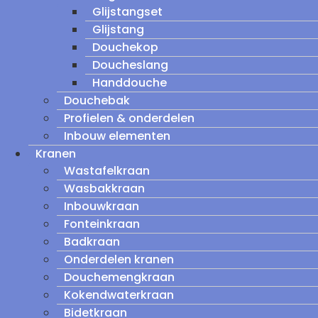
Glijstangset
Glijstang
Douchekop
Doucheslang
Handdouche
Douchebak
Profielen & onderdelen
Inbouw elementen
Kranen
Wastafelkraan
Wasbakkraan
Inbouwkraan
Fonteinkraan
Badkraan
Onderdelen kranen
Douchemengkraan
Kokendwaterkraan
Bidetkraan