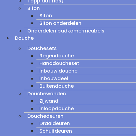
Topplaat (los)
Sifon
Sifon
Sifon onderdelen
Onderdelen badkamermeubels
Douche
Douchesets
Regendouche
Handdoucheset
Inbouw douche
inbouwdeel
Buitendouche
Douchewanden
Zijwand
Inloopdouche
Douchedeuren
Draaideuren
Schuifdeuren