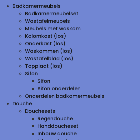
Badkamermeubels
Badkamermeubelset
Wastafelmeubels
Meubels met waskom
Kolomkast (los)
Onderkast (los)
Waskommen (los)
Wastafelblad (los)
Topplaat (los)
Sifon
Sifon
Sifon onderdelen
Onderdelen badkamermeubels
Douche
Douchesets
Regendouche
Handdoucheset
Inbouw douche