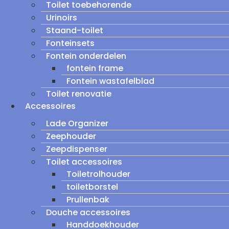
Toilet toebehorende
Urinoirs
Staand-toilet
Fonteinsets
Fontein onderdelen
fontein frame
Fontein wastafelblad
Toilet renovatie
Accessoires
Lade Organizer
Zeephouder
Zeepdispenser
Toilet accessoires
Toiletrolhouder
toiletborstel
Prullenbak
Douche accessoires
Handdoekhouder