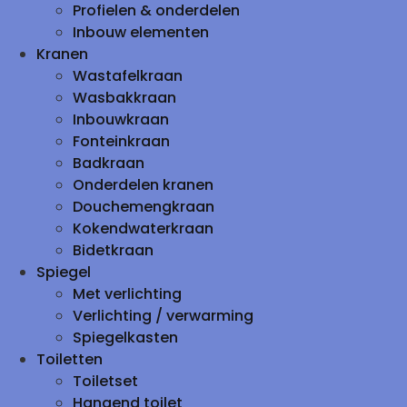
Profielen & onderdelen
Inbouw elementen
Kranen
Wastafelkraan
Wasbakkraan
Inbouwkraan
Fonteinkraan
Badkraan
Onderdelen kranen
Douchemengkraan
Kokendwaterkraan
Bidetkraan
Spiegel
Met verlichting
Verlichting / verwarming
Spiegelkasten
Toiletten
Toiletset
Hangend toilet