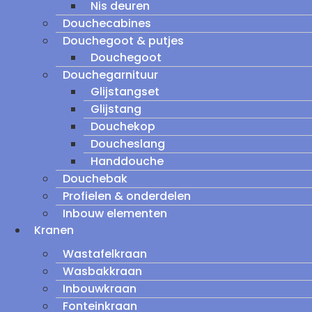
Nis deuren
Douchecabines
Douchegoot & putjes
Douchegoot
Douchegarnituur
Glijstangset
Glijstang
Douchekop
Doucheslang
Handdouche
Douchebak
Profielen & onderdelen
Inbouw elementen
Kranen
Wastafelkraan
Wasbakkraan
Inbouwkraan
Fonteinkraan