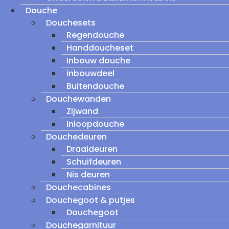
Douche
Douchesets
Regendouche
Handdoucheset
Inbouw douche
inbouwdeel
Buitendouche
Douchewanden
Zijwand
Inloopdouche
Douchedeuren
Draaideuren
Schuifdeuren
Nis deuren
Douchecabines
Douchegoot & putjes
Douchegoot
Douchegarnituur