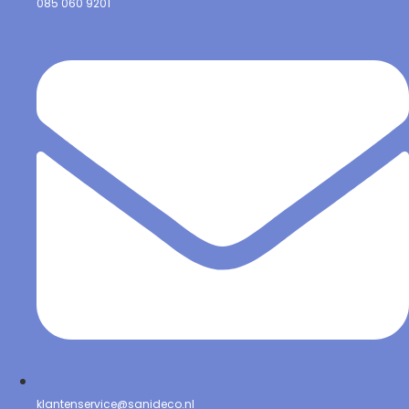
085 060 9201
klantenservice@sanideco.nl