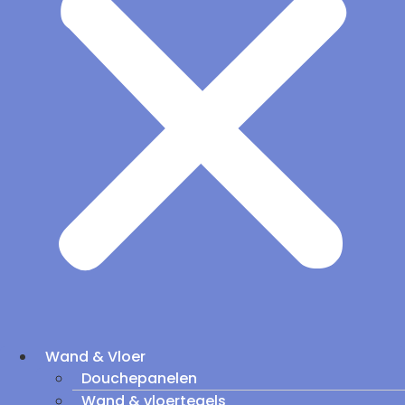
Wand & Vloer
Douchepanelen
Wand & vloertegels