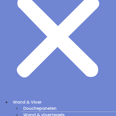
Wand & Vloer
Douchepanelen
Wand & vloertegels