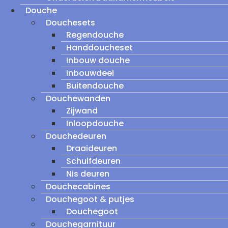
Douche
Douchesets
Regendouche
Handdoucheset
Inbouw douche
inbouwdeel
Buitendouche
Douchewanden
Zijwand
Inloopdouche
Douchedeuren
Draaideuren
Schuifdeuren
Nis deuren
Douchecabines
Douchegoot & putjes
Douchegoot
Douchegarnituur