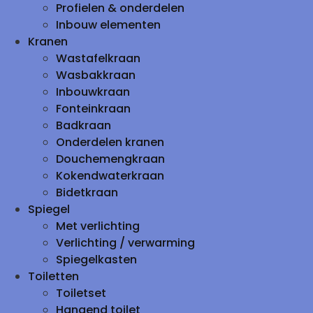
Profielen & onderdelen
Inbouw elementen
Kranen
Wastafelkraan
Wasbakkraan
Inbouwkraan
Fonteinkraan
Badkraan
Onderdelen kranen
Douchemengkraan
Kokendwaterkraan
Bidetkraan
Spiegel
Met verlichting
Verlichting / verwarming
Spiegelkasten
Toiletten
Toiletset
Hangend toilet