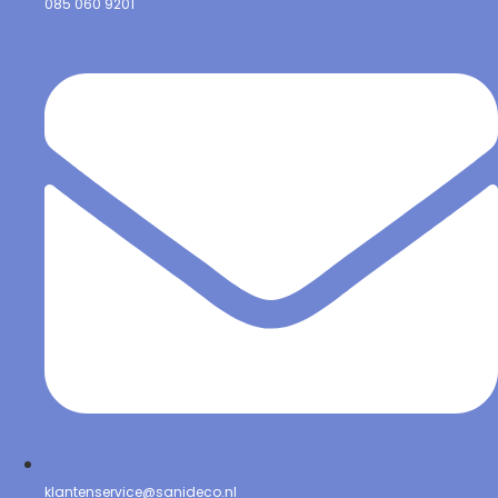
085 060 9201
klantenservice@sanideco.nl