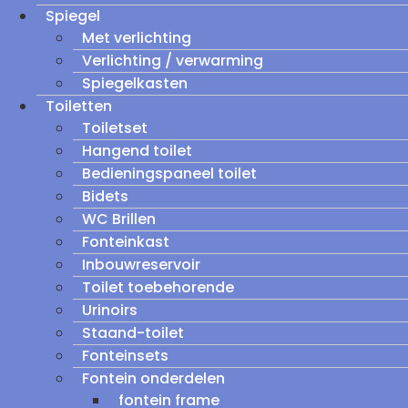
Spiegel
Met verlichting
Verlichting / verwarming
Spiegelkasten
Toiletten
Toiletset
Hangend toilet
Bedieningspaneel toilet
Bidets
WC Brillen
Fonteinkast
Inbouwreservoir
Toilet toebehorende
Urinoirs
Staand-toilet
Fonteinsets
Fontein onderdelen
fontein frame