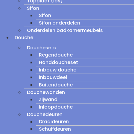
Topplaat (los)
Sifon
Sifon
Sifon onderdelen
Onderdelen badkamermeubels
Douche
Douchesets
Regendouche
Handdoucheset
Inbouw douche
inbouwdeel
Buitendouche
Douchewanden
Zijwand
Inloopdouche
Douchedeuren
Draaideuren
Schuifdeuren