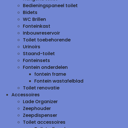
Bedieningspaneel toilet
Bidets
WC Brillen
Fonteinkast
Inbouwreservoir
Toilet toebehorende
Urinoirs
Staand-toilet
Fonteinsets
Fontein onderdelen
fontein frame
Fontein wastafelblad
Toilet renovatie
Accessoires
Lade Organizer
Zeephouder
Zeepdispenser
Toilet accessoires