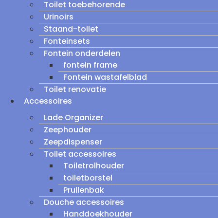
Toilet toebehorende
Urinoirs
Staand-toilet
Fonteinsets
Fontein onderdelen
fontein frame
Fontein wastafelblad
Toilet renovatie
Accessoires
Lade Organizer
Zeephouder
Zeepdispenser
Toilet accessoires
Toiletrolhouder
toiletborstel
Prullenbak
Douche accessoires
Handdoekhouder