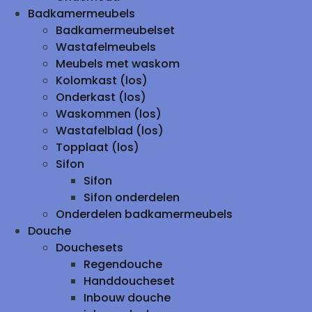
Badkamermeubels
Badkamermeubelset
Wastafelmeubels
Meubels met waskom
Kolomkast (los)
Onderkast (los)
Waskommen (los)
Wastafelblad (los)
Topplaat (los)
Sifon
Sifon
Sifon onderdelen
Onderdelen badkamermeubels
Douche
Douchesets
Regendouche
Handdoucheset
Inbouw douche