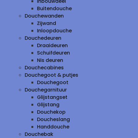
inbouwdeel
Buitendouche
Douchewanden
Zijwand
Inloopdouche
Douchedeuren
Draaideuren
Schuifdeuren
Nis deuren
Douchecabines
Douchegoot & putjes
Douchegoot
Douchegarnituur
Glijstangset
Glijstang
Douchekop
Doucheslang
Handdouche
Douchebak