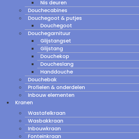
Nis deuren
Douchecabines
Douchegoot & putjes
Douchegoot
Douchegarnituur
Glijstangset
Glijstang
Douchekop
Doucheslang
Handdouche
Douchebak
Profielen & onderdelen
Inbouw elementen
Kranen
Wastafelkraan
Wasbakkraan
Inbouwkraan
Fonteinkraan