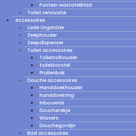
Fontein wastafelblad
Toilet renovatie
Accessoires
Lade Organizer
Zeephouder
Zeepdispenser
Toilet accessoires
Toiletrolhouder
toiletborstel
Prullenbak
Douche accessoires
Handdoekhouder
handdoekring
Inbouwnis
Doucherekje
Wissers
Douchegordijn
Bad accessoires