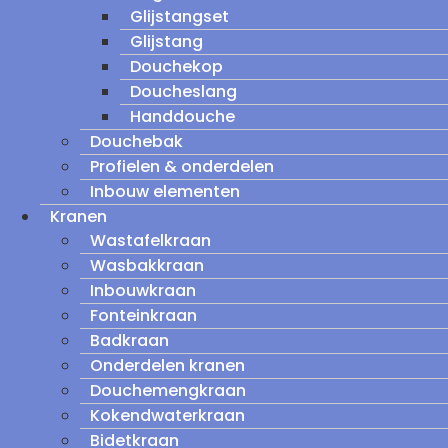
Glijstangset
Glijstang
Douchekop
Doucheslang
Handdouche
Douchebak
Profielen & onderdelen
Inbouw elementen
Kranen
Wastafelkraan
Wasbakkraan
Inbouwkraan
Fonteinkraan
Badkraan
Onderdelen kranen
Douchemengkraan
Kokendwaterkraan
Bidetkraan