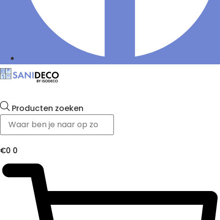
Producten zoeken
€
0
0