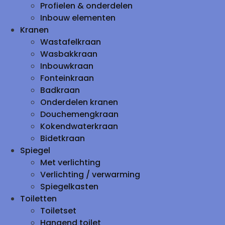
Profielen & onderdelen
Inbouw elementen
Kranen
Wastafelkraan
Wasbakkraan
Inbouwkraan
Fonteinkraan
Badkraan
Onderdelen kranen
Douchemengkraan
Kokendwaterkraan
Bidetkraan
Spiegel
Met verlichting
Verlichting / verwarming
Spiegelkasten
Toiletten
Toiletset
Hangend toilet