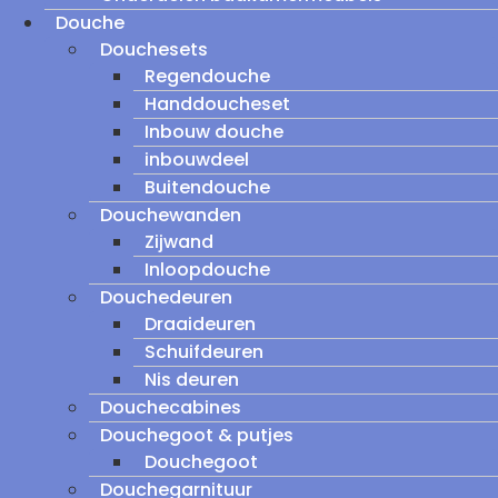
Douche
Douchesets
Regendouche
Handdoucheset
Inbouw douche
inbouwdeel
Buitendouche
Douchewanden
Zijwand
Inloopdouche
Douchedeuren
Draaideuren
Schuifdeuren
Nis deuren
Douchecabines
Douchegoot & putjes
Douchegoot
Douchegarnituur