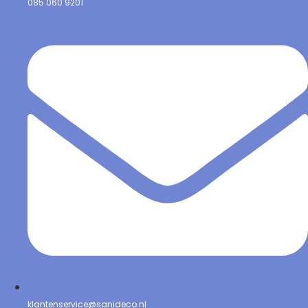
085 060 9201
klantenservice@sanideco.nl