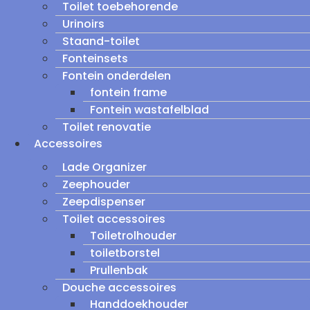
Toilet toebehorende
Urinoirs
Staand-toilet
Fonteinsets
Fontein onderdelen
fontein frame
Fontein wastafelblad
Toilet renovatie
Accessoires
Lade Organizer
Zeephouder
Zeepdispenser
Toilet accessoires
Toiletrolhouder
toiletborstel
Prullenbak
Douche accessoires
Handdoekhouder