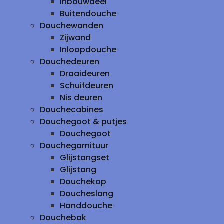
inbouwdeel
Buitendouche
Douchewanden
Zijwand
Inloopdouche
Douchedeuren
Draaideuren
Schuifdeuren
Nis deuren
Douchecabines
Douchegoot & putjes
Douchegoot
Douchegarnituur
Glijstangset
Glijstang
Douchekop
Doucheslang
Handdouche
Douchebak