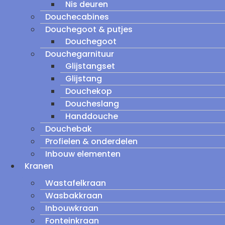
Nis deuren
Douchecabines
Douchegoot & putjes
Douchegoot
Douchegarnituur
Glijstangset
Glijstang
Douchekop
Doucheslang
Handdouche
Douchebak
Profielen & onderdelen
Inbouw elementen
Kranen
Wastafelkraan
Wasbakkraan
Inbouwkraan
Fonteinkraan