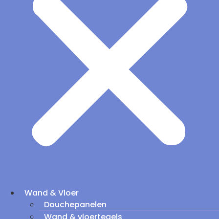
Wand & Vloer
Douchepanelen
Wand & vloertegels