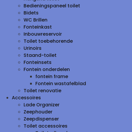
Bedieningspaneel toilet
Bidets
WC Brillen
Fonteinkast
Inbouwreservoir
Toilet toebehorende
Urinoirs
Staand-toilet
Fonteinsets
Fontein onderdelen
fontein frame
Fontein wastafelblad
Toilet renovatie
Accessoires
Lade Organizer
Zeephouder
Zeepdispenser
Toilet accessoires