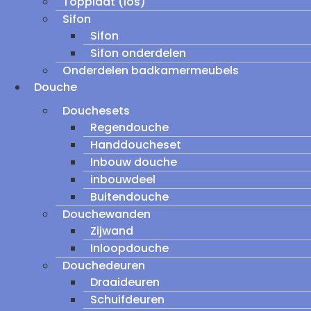
Topplaat (los)
Sifon
Sifon
Sifon onderdelen
Onderdelen badkamermeubels
Douche
Douchesets
Regendouche
Handdoucheset
Inbouw douche
inbouwdeel
Buitendouche
Douchewanden
Zijwand
Inloopdouche
Douchedeuren
Draaideuren
Schuifdeuren