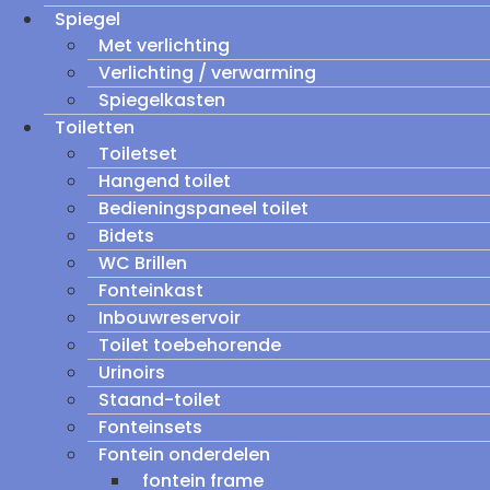
Spiegel
Met verlichting
Verlichting / verwarming
Spiegelkasten
Toiletten
Toiletset
Hangend toilet
Bedieningspaneel toilet
Bidets
WC Brillen
Fonteinkast
Inbouwreservoir
Toilet toebehorende
Urinoirs
Staand-toilet
Fonteinsets
Fontein onderdelen
fontein frame