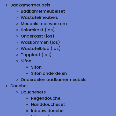
Badkamermeubels
Badkamermeubelset
Wastafelmeubels
Meubels met waskom
Kolomkast (los)
Onderkast (los)
Waskommen (los)
Wastafelblad (los)
Topplaat (los)
Sifon
Sifon
Sifon onderdelen
Onderdelen badkamermeubels
Douche
Douchesets
Regendouche
Handdoucheset
Inbouw douche