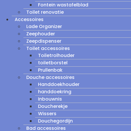
Fontein wastafelblad
Toilet renovatie
Accessoires
Lade Organizer
Zeephouder
Zeepdispenser
Toilet accessoires
Toiletrolhouder
toiletborstel
Prullenbak
Douche accessoires
Handdoekhouder
handdoekring
Inbouwnis
Doucherekje
Wissers
Douchegordijn
Bad accessoires