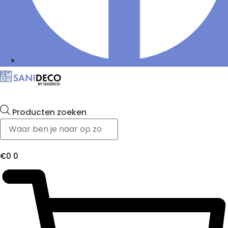
Producten zoeken
€
0
0