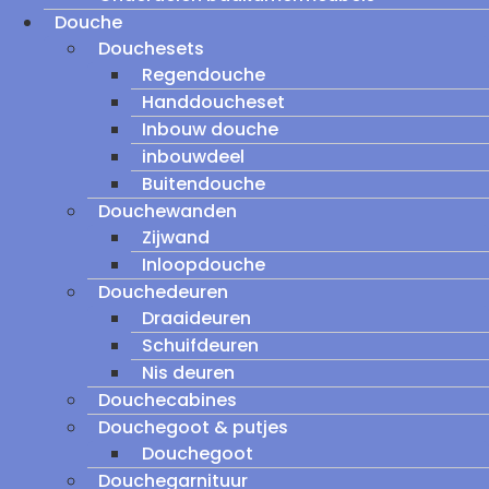
Douche
Douchesets
Regendouche
Handdoucheset
Inbouw douche
inbouwdeel
Buitendouche
Douchewanden
Zijwand
Inloopdouche
Douchedeuren
Draaideuren
Schuifdeuren
Nis deuren
Douchecabines
Douchegoot & putjes
Douchegoot
Douchegarnituur