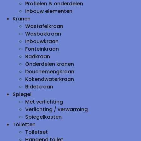
Profielen & onderdelen
Inbouw elementen
Kranen
Wastafelkraan
Wasbakkraan
Inbouwkraan
Fonteinkraan
Badkraan
Onderdelen kranen
Douchemengkraan
Kokendwaterkraan
Bidetkraan
Spiegel
Met verlichting
Verlichting / verwarming
Spiegelkasten
Toiletten
Toiletset
Hangend toilet