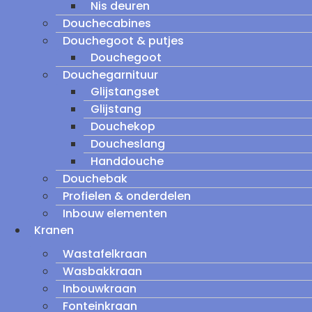
Nis deuren
Douchecabines
Douchegoot & putjes
Douchegoot
Douchegarnituur
Glijstangset
Glijstang
Douchekop
Doucheslang
Handdouche
Douchebak
Profielen & onderdelen
Inbouw elementen
Kranen
Wastafelkraan
Wasbakkraan
Inbouwkraan
Fonteinkraan