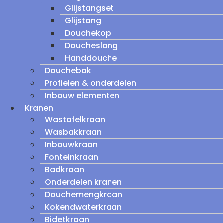
Glijstangset
Glijstang
Douchekop
Doucheslang
Handdouche
Douchebak
Profielen & onderdelen
Inbouw elementen
Kranen
Wastafelkraan
Wasbakkraan
Inbouwkraan
Fonteinkraan
Badkraan
Onderdelen kranen
Douchemengkraan
Kokendwaterkraan
Bidetkraan