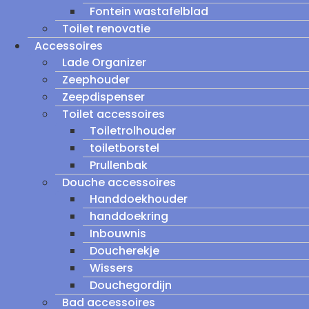
Fontein wastafelblad
Toilet renovatie
Accessoires
Lade Organizer
Zeephouder
Zeepdispenser
Toilet accessoires
Toiletrolhouder
toiletborstel
Prullenbak
Douche accessoires
Handdoekhouder
handdoekring
Inbouwnis
Doucherekje
Wissers
Douchegordijn
Bad accessoires