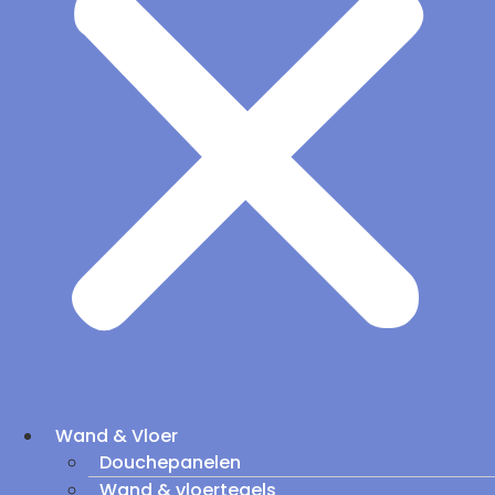
Wand & Vloer
Douchepanelen
Wand & vloertegels