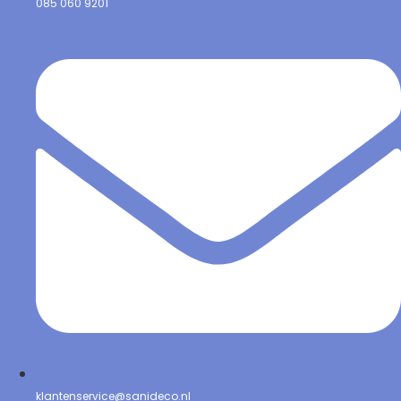
085 060 9201
klantenservice@sanideco.nl