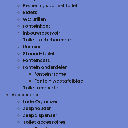
Bedieningspaneel toilet
Bidets
WC Brillen
Fonteinkast
Inbouwreservoir
Toilet toebehorende
Urinoirs
Staand-toilet
Fonteinsets
Fontein onderdelen
fontein frame
Fontein wastafelblad
Toilet renovatie
Accessoires
Lade Organizer
Zeephouder
Zeepdispenser
Toilet accessoires