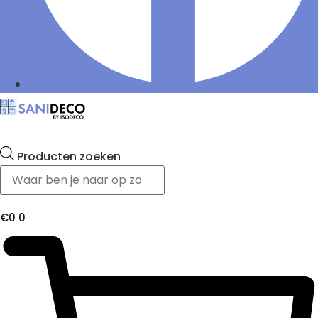
Producten zoeken
€
0
0