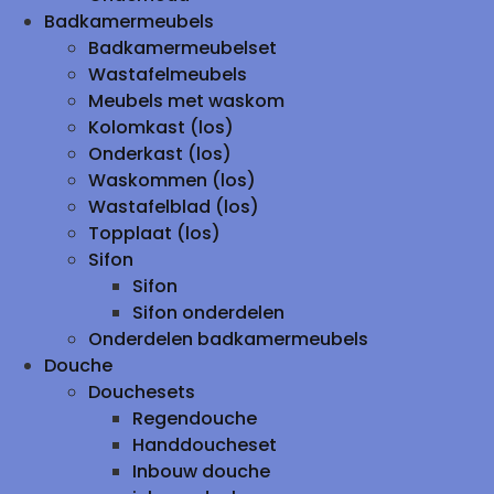
Badkamermeubels
Badkamermeubelset
Wastafelmeubels
Meubels met waskom
Kolomkast (los)
Onderkast (los)
Waskommen (los)
Wastafelblad (los)
Topplaat (los)
Sifon
Sifon
Sifon onderdelen
Onderdelen badkamermeubels
Douche
Douchesets
Regendouche
Handdoucheset
Inbouw douche