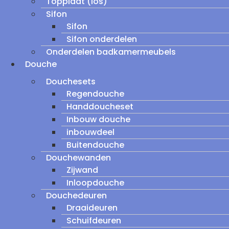
Topplaat (los)
Sifon
Sifon
Sifon onderdelen
Onderdelen badkamermeubels
Douche
Douchesets
Regendouche
Handdoucheset
Inbouw douche
inbouwdeel
Buitendouche
Douchewanden
Zijwand
Inloopdouche
Douchedeuren
Draaideuren
Schuifdeuren