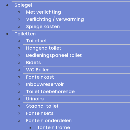
Spiegel
Met verlichting
Verlichting / verwarming
Spiegelkasten
Toiletten
Toiletset
Hangend toilet
Bedieningspaneel toilet
Bidets
WC Brillen
Fonteinkast
Inbouwreservoir
Toilet toebehorende
Urinoirs
Staand-toilet
Fonteinsets
Fontein onderdelen
fontein frame