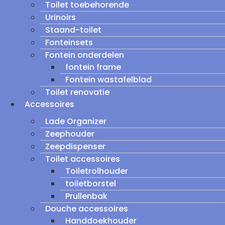
Toilet toebehorende
Urinoirs
Staand-toilet
Fonteinsets
Fontein onderdelen
fontein frame
Fontein wastafelblad
Toilet renovatie
Accessoires
Lade Organizer
Zeephouder
Zeepdispenser
Toilet accessoires
Toiletrolhouder
toiletborstel
Prullenbak
Douche accessoires
Handdoekhouder