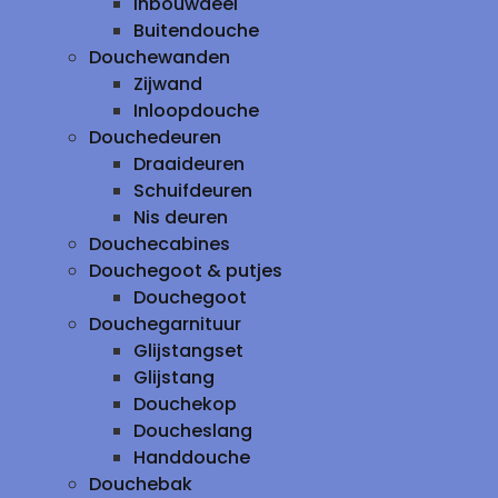
inbouwdeel
Buitendouche
Douchewanden
Zijwand
Inloopdouche
Douchedeuren
Draaideuren
Schuifdeuren
Nis deuren
Douchecabines
Douchegoot & putjes
Douchegoot
Douchegarnituur
Glijstangset
Glijstang
Douchekop
Doucheslang
Handdouche
Douchebak