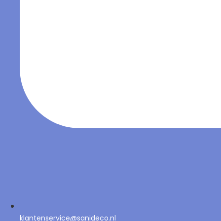
klantenservice@sanideco.nl