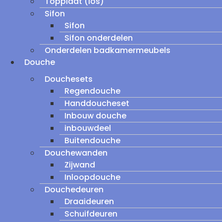
Topplaat (los)
Sifon
Sifon
Sifon onderdelen
Onderdelen badkamermeubels
Douche
Douchesets
Regendouche
Handdoucheset
Inbouw douche
inbouwdeel
Buitendouche
Douchewanden
Zijwand
Inloopdouche
Douchedeuren
Draaideuren
Schuifdeuren