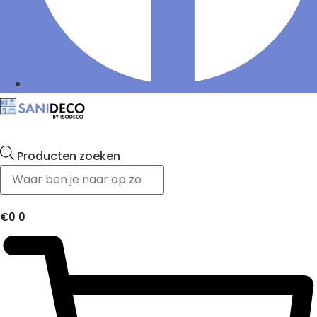
Producten zoeken
€
0
0