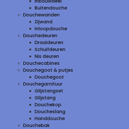
inbouwdeel
Buitendouche
Douchewanden
Zijwand
Inloopdouche
Douchedeuren
Draaideuren
Schuifdeuren
Nis deuren
Douchecabines
Douchegoot & putjes
Douchegoot
Douchegarnituur
Glijstangset
Glijstang
Douchekop
Doucheslang
Handdouche
Douchebak