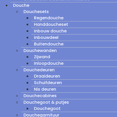
Douche
Douchesets
Regendouche
Handdoucheset
Inbouw douche
inbouwdeel
Buitendouche
Douchewanden
Zijwand
Inloopdouche
Douchedeuren
Draaideuren
Schuifdeuren
Nis deuren
Douchecabines
Douchegoot & putjes
Douchegoot
Douchegarnituur