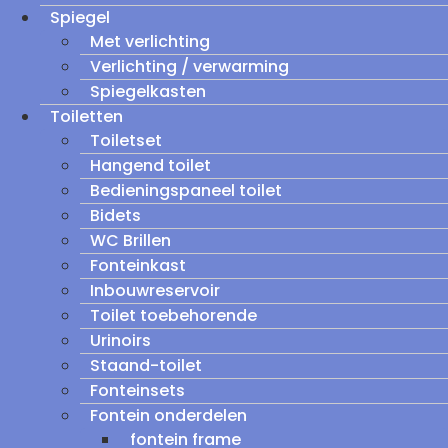
Spiegel
Met verlichting
Verlichting / verwarming
Spiegelkasten
Toiletten
Toiletset
Hangend toilet
Bedieningspaneel toilet
Bidets
WC Brillen
Fonteinkast
Inbouwreservoir
Toilet toebehorende
Urinoirs
Staand-toilet
Fonteinsets
Fontein onderdelen
fontein frame