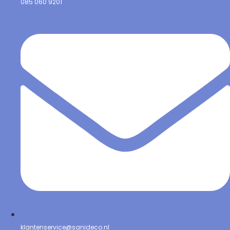
085 060 9201
klantenservice@sanideco.nl