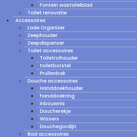
Fontein wastafelblad
Toilet renovatie
Accessoires
Lade Organizer
Zeephouder
Zeepdispenser
Toilet accessoires
Toiletrolhouder
toiletborstel
Prullenbak
Douche accessoires
Handdoekhouder
handdoekring
Inbouwnis
Doucherekje
Wissers
Douchegordijn
Bad accessoires