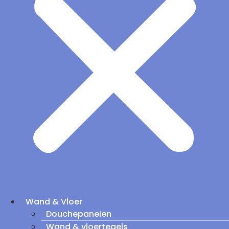
Wand & Vloer
Douchepanelen
Wand & vloertegels