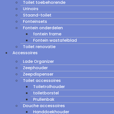
Toilet toebehorende
Urinoirs
Staand-toilet
Fonteinsets
Fontein onderdelen
fontein frame
Fontein wastafelblad
Toilet renovatie
Accessoires
Lade Organizer
Zeephouder
Zeepdispenser
Toilet accessoires
Toiletrolhouder
toiletborstel
Prullenbak
Douche accessoires
Handdoekhouder