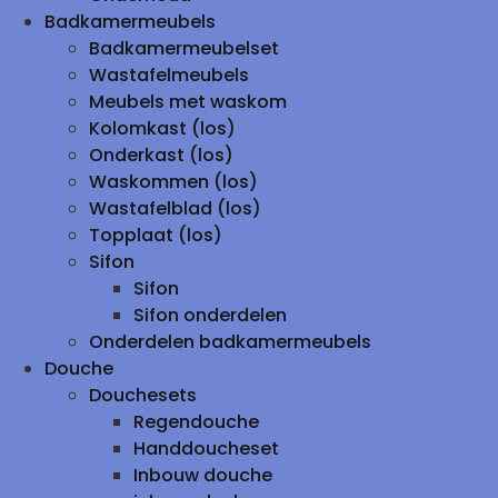
Badkamermeubels
Badkamermeubelset
Wastafelmeubels
Meubels met waskom
Kolomkast (los)
Onderkast (los)
Waskommen (los)
Wastafelblad (los)
Topplaat (los)
Sifon
Sifon
Sifon onderdelen
Onderdelen badkamermeubels
Douche
Douchesets
Regendouche
Handdoucheset
Inbouw douche