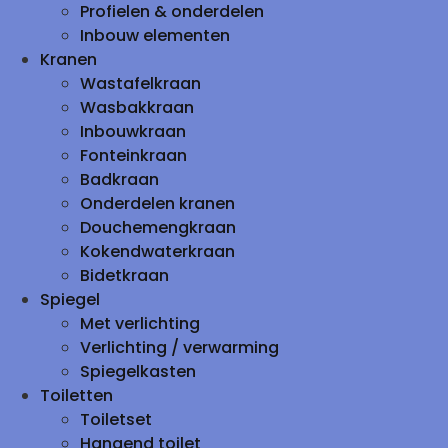
Profielen & onderdelen
Inbouw elementen
Kranen
Wastafelkraan
Wasbakkraan
Inbouwkraan
Fonteinkraan
Badkraan
Onderdelen kranen
Douchemengkraan
Kokendwaterkraan
Bidetkraan
Spiegel
Met verlichting
Verlichting / verwarming
Spiegelkasten
Toiletten
Toiletset
Hangend toilet