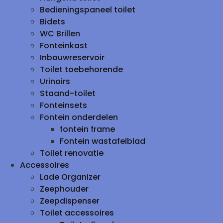
Bedieningspaneel toilet
Bidets
WC Brillen
Fonteinkast
Inbouwreservoir
Toilet toebehorende
Urinoirs
Staand-toilet
Fonteinsets
Fontein onderdelen
fontein frame
Fontein wastafelblad
Toilet renovatie
Accessoires
Lade Organizer
Zeephouder
Zeepdispenser
Toilet accessoires