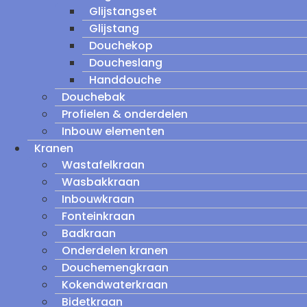
Glijstangset
Glijstang
Douchekop
Doucheslang
Handdouche
Douchebak
Profielen & onderdelen
Inbouw elementen
Kranen
Wastafelkraan
Wasbakkraan
Inbouwkraan
Fonteinkraan
Badkraan
Onderdelen kranen
Douchemengkraan
Kokendwaterkraan
Bidetkraan