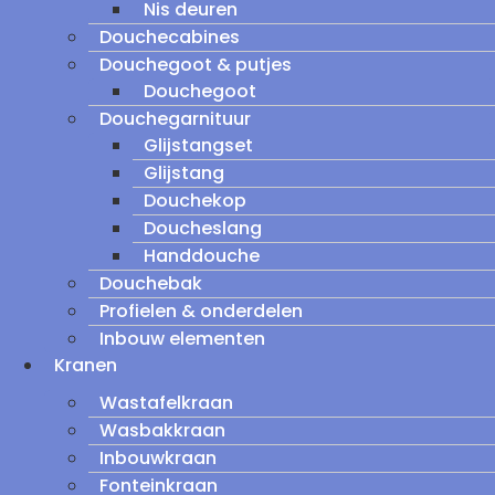
Nis deuren
Douchecabines
Douchegoot & putjes
Douchegoot
Douchegarnituur
Glijstangset
Glijstang
Douchekop
Doucheslang
Handdouche
Douchebak
Profielen & onderdelen
Inbouw elementen
Kranen
Wastafelkraan
Wasbakkraan
Inbouwkraan
Fonteinkraan