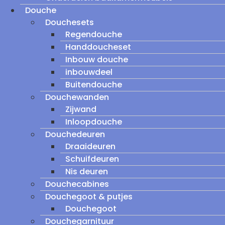
Douche
Douchesets
Regendouche
Handdoucheset
Inbouw douche
inbouwdeel
Buitendouche
Douchewanden
Zijwand
Inloopdouche
Douchedeuren
Draaideuren
Schuifdeuren
Nis deuren
Douchecabines
Douchegoot & putjes
Douchegoot
Douchegarnituur