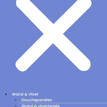
Wand & Vloer
Douchepanelen
Wand & vloertegels