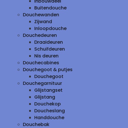
inbouwdeel
Buitendouche
Douchewanden
Zijwand
Inloopdouche
Douchedeuren
Draaideuren
Schuifdeuren
Nis deuren
Douchecabines
Douchegoot & putjes
Douchegoot
Douchegarnituur
Glijstangset
Glijstang
Douchekop
Doucheslang
Handdouche
Douchebak