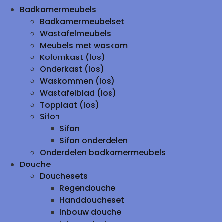
Badkamermeubels
Badkamermeubelset
Wastafelmeubels
Meubels met waskom
Kolomkast (los)
Onderkast (los)
Waskommen (los)
Wastafelblad (los)
Topplaat (los)
Sifon
Sifon
Sifon onderdelen
Onderdelen badkamermeubels
Douche
Douchesets
Regendouche
Handdoucheset
Inbouw douche