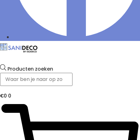
Producten zoeken
€
0
0