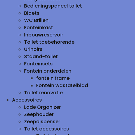
Bedieningspaneel toilet
Bidets
WC Brillen
Fonteinkast
Inbouwreservoir
Toilet toebehorende
Urinoirs
Staand-toilet
Fonteinsets
Fontein onderdelen
fontein frame
Fontein wastafelblad
Toilet renovatie
Accessoires
Lade Organizer
Zeephouder
Zeepdispenser
Toilet accessoires