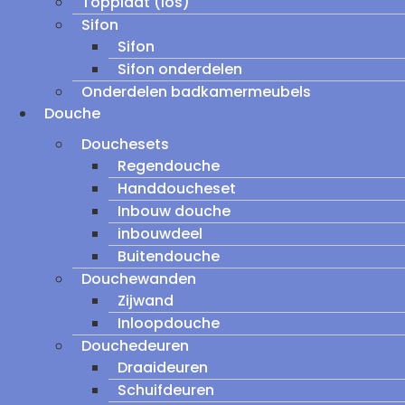
Topplaat (los)
Sifon
Sifon
Sifon onderdelen
Onderdelen badkamermeubels
Douche
Douchesets
Regendouche
Handdoucheset
Inbouw douche
inbouwdeel
Buitendouche
Douchewanden
Zijwand
Inloopdouche
Douchedeuren
Draaideuren
Schuifdeuren