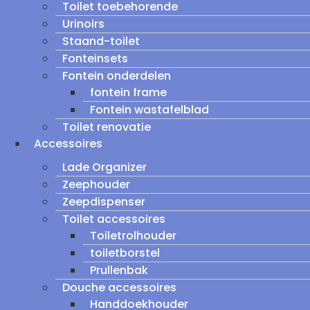
Toilet toebehorende
Urinoirs
Staand-toilet
Fonteinsets
Fontein onderdelen
fontein frame
Fontein wastafelblad
Toilet renovatie
Accessoires
Lade Organizer
Zeephouder
Zeepdispenser
Toilet accessoires
Toiletrolhouder
toiletborstel
Prullenbak
Douche accessoires
Handdoekhouder