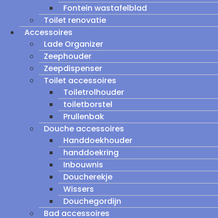
Fontein wastafelblad
Toilet renovatie
Accessoires
Lade Organizer
Zeephouder
Zeepdispenser
Toilet accessoires
Toiletrolhouder
toiletborstel
Prullenbak
Douche accessoires
Handdoekhouder
handdoekring
Inbouwnis
Doucherekje
Wissers
Douchegordijn
Bad accessoires