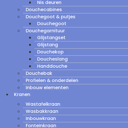
Nis deuren
Douchecabines
Douchegoot & putjes
Douchegoot
Douchegarnituur
Glijstangset
Glijstang
Douchekop
Doucheslang
Handdouche
Douchebak
Profielen & onderdelen
Inbouw elementen
Kranen
Wastafelkraan
Wasbakkraan
Inbouwkraan
Fonteinkraan