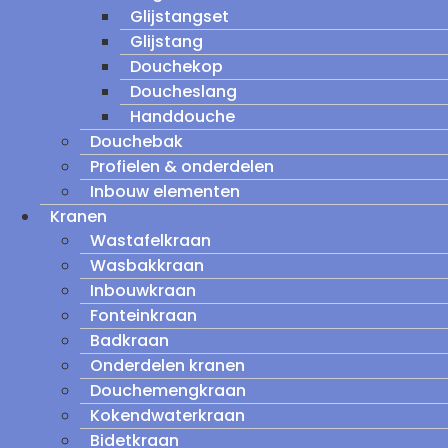
Glijstangset
Glijstang
Douchekop
Doucheslang
Handdouche
Douchebak
Profielen & onderdelen
Inbouw elementen
Kranen
Wastafelkraan
Wasbakkraan
Inbouwkraan
Fonteinkraan
Badkraan
Onderdelen kranen
Douchemengkraan
Kokendwaterkraan
Bidetkraan