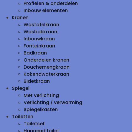
Profielen & onderdelen
Inbouw elementen
Kranen
Wastafelkraan
Wasbakkraan
Inbouwkraan
Fonteinkraan
Badkraan
Onderdelen kranen
Douchemengkraan
Kokendwaterkraan
Bidetkraan
Spiegel
Met verlichting
Verlichting / verwarming
Spiegelkasten
Toiletten
Toiletset
Hangend toilet