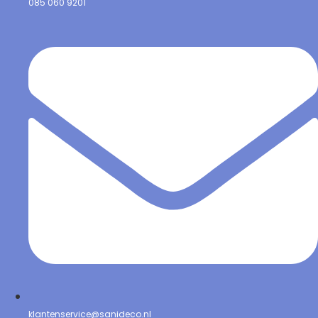
085 060 9201
klantenservice@sanideco.nl