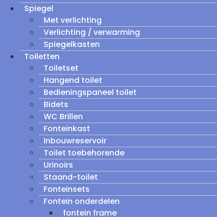
Spiegel
Met verlichting
Verlichting / verwarming
Spiegelkasten
Toiletten
Toiletset
Hangend toilet
Bedieningspaneel toilet
Bidets
WC Brillen
Fonteinkast
Inbouwreservoir
Toilet toebehorende
Urinoirs
Staand-toilet
Fonteinsets
Fontein onderdelen
fontein frame