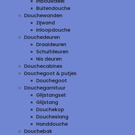
inbouwdeel
Buitendouche
Douchewanden
Zijwand
Inloopdouche
Douchedeuren
Draaideuren
Schuifdeuren
Nis deuren
Douchecabines
Douchegoot & putjes
Douchegoot
Douchegarnituur
Glijstangset
Glijstang
Douchekop
Doucheslang
Handdouche
Douchebak