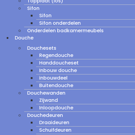
Topplaat (los)
Sifon
Sifon
Sifon onderdelen
Onderdelen badkamermeubels
Douche
Douchesets
Regendouche
Handdoucheset
Inbouw douche
inbouwdeel
Buitendouche
Douchewanden
Zijwand
Inloopdouche
Douchedeuren
Draaideuren
Schuifdeuren