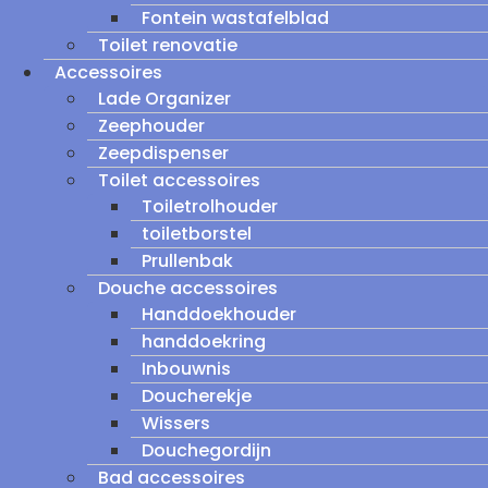
Fontein wastafelblad
Toilet renovatie
Accessoires
Lade Organizer
Zeephouder
Zeepdispenser
Toilet accessoires
Toiletrolhouder
toiletborstel
Prullenbak
Douche accessoires
Handdoekhouder
handdoekring
Inbouwnis
Doucherekje
Wissers
Douchegordijn
Bad accessoires