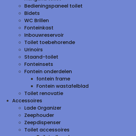
Bedieningspaneel toilet
Bidets
WC Brillen
Fonteinkast
Inbouwreservoir
Toilet toebehorende
Urinoirs
Staand-toilet
Fonteinsets
Fontein onderdelen
fontein frame
Fontein wastafelblad
Toilet renovatie
Accessoires
Lade Organizer
Zeephouder
Zeepdispenser
Toilet accessoires