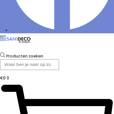
Producten zoeken
€
0
0