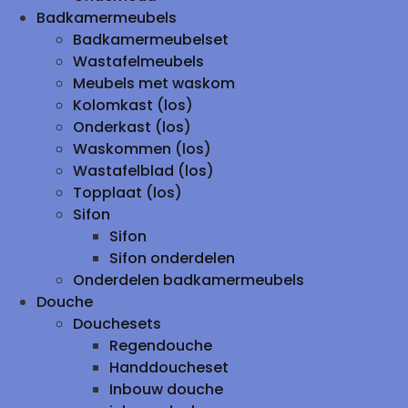
Badkamermeubels
Badkamermeubelset
Wastafelmeubels
Meubels met waskom
Kolomkast (los)
Onderkast (los)
Waskommen (los)
Wastafelblad (los)
Topplaat (los)
Sifon
Sifon
Sifon onderdelen
Onderdelen badkamermeubels
Douche
Douchesets
Regendouche
Handdoucheset
Inbouw douche