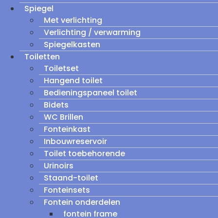
Spiegel
Met verlichting
Verlichting / verwarming
Spiegelkasten
Toiletten
Toiletset
Hangend toilet
Bedieningspaneel toilet
Bidets
WC Brillen
Fonteinkast
Inbouwreservoir
Toilet toebehorende
Urinoirs
Staand-toilet
Fonteinsets
Fontein onderdelen
fontein frame