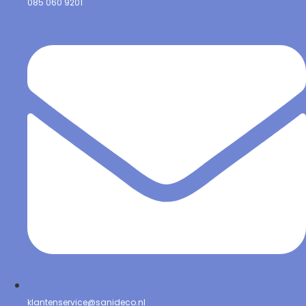
085 060 9201
klantenservice@sanideco.nl