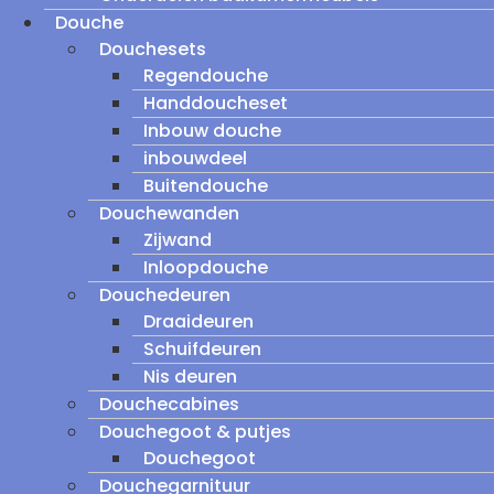
Douche
Douchesets
Regendouche
Handdoucheset
Inbouw douche
inbouwdeel
Buitendouche
Douchewanden
Zijwand
Inloopdouche
Douchedeuren
Draaideuren
Schuifdeuren
Nis deuren
Douchecabines
Douchegoot & putjes
Douchegoot
Douchegarnituur