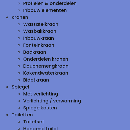
Profielen & onderdelen
Inbouw elementen
Kranen
Wastafelkraan
Wasbakkraan
Inbouwkraan
Fonteinkraan
Badkraan
Onderdelen kranen
Douchemengkraan
Kokendwaterkraan
Bidetkraan
Spiegel
Met verlichting
Verlichting / verwarming
Spiegelkasten
Toiletten
Toiletset
Hangend toilet