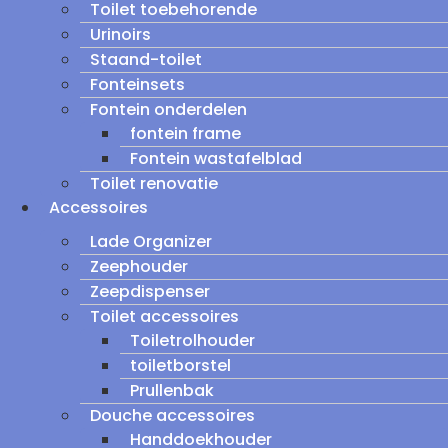
Toilet toebehorende
Urinoirs
Staand-toilet
Fonteinsets
Fontein onderdelen
fontein frame
Fontein wastafelblad
Toilet renovatie
Accessoires
Lade Organizer
Zeephouder
Zeepdispenser
Toilet accessoires
Toiletrolhouder
toiletborstel
Prullenbak
Douche accessoires
Handdoekhouder