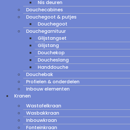
Nis deuren
Douchecabines
Douchegoot & putjes
Douchegoot
Douchegarnituur
Glijstangset
Glijstang
Douchekop
Doucheslang
Handdouche
Douchebak
Profielen & onderdelen
Inbouw elementen
Kranen
Wastafelkraan
Wasbakkraan
Inbouwkraan
Fonteinkraan