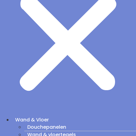
Wand & Vloer
Douchepanelen
Wand & vloertegels