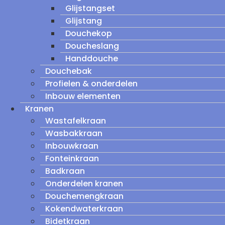
Glijstangset
Glijstang
Douchekop
Doucheslang
Handdouche
Douchebak
Profielen & onderdelen
Inbouw elementen
Kranen
Wastafelkraan
Wasbakkraan
Inbouwkraan
Fonteinkraan
Badkraan
Onderdelen kranen
Douchemengkraan
Kokendwaterkraan
Bidetkraan