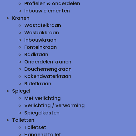
Profielen & onderdelen
Inbouw elementen
Kranen
Wastafelkraan
Wasbakkraan
Inbouwkraan
Fonteinkraan
Badkraan
Onderdelen kranen
Douchemengkraan
Kokendwaterkraan
Bidetkraan
Spiegel
Met verlichting
Verlichting / verwarming
Spiegelkasten
Toiletten
Toiletset
Hangend toilet