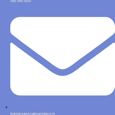
085 060 9201
klantenservice@sanideco.nl