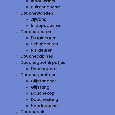
inbouwdeel
Buitendouche
Douchewanden
Zijwand
Inloopdouche
Douchedeuren
Draaideuren
Schuifdeuren
Nis deuren
Douchecabines
Douchegoot & putjes
Douchegoot
Douchegarnituur
Glijstangset
Glijstang
Douchekop
Doucheslang
Handdouche
Douchebak