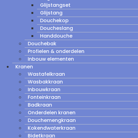
Glijstangset
Glijstang
Douchekop
Doucheslang
Handdouche
Douchebak
Profielen & onderdelen
Inbouw elementen
Kranen
Wastafelkraan
Wasbakkraan
Inbouwkraan
Fonteinkraan
Badkraan
Onderdelen kranen
Douchemengkraan
Kokendwaterkraan
Bidetkraan