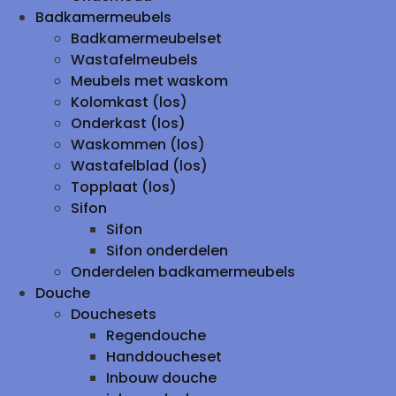
Badkamermeubels
Badkamermeubelset
Wastafelmeubels
Meubels met waskom
Kolomkast (los)
Onderkast (los)
Waskommen (los)
Wastafelblad (los)
Topplaat (los)
Sifon
Sifon
Sifon onderdelen
Onderdelen badkamermeubels
Douche
Douchesets
Regendouche
Handdoucheset
Inbouw douche