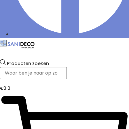
Producten zoeken
€
0
0