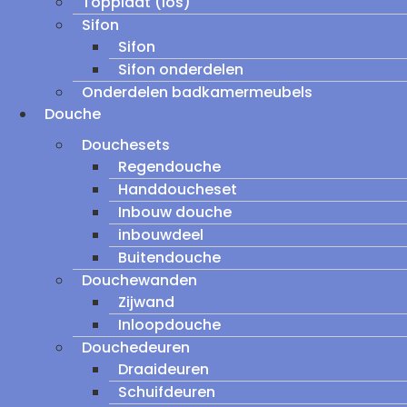
Topplaat (los)
Sifon
Sifon
Sifon onderdelen
Onderdelen badkamermeubels
Douche
Douchesets
Regendouche
Handdoucheset
Inbouw douche
inbouwdeel
Buitendouche
Douchewanden
Zijwand
Inloopdouche
Douchedeuren
Draaideuren
Schuifdeuren