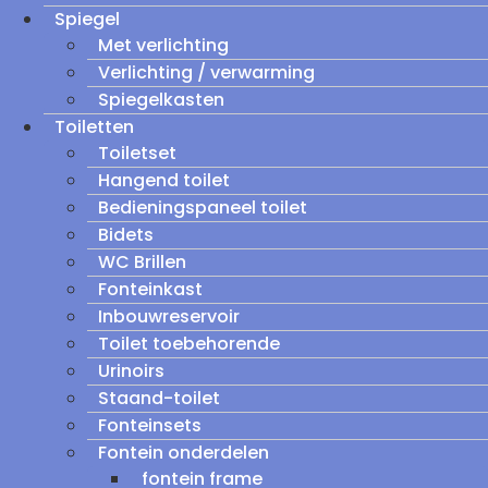
Spiegel
Met verlichting
Verlichting / verwarming
Spiegelkasten
Toiletten
Toiletset
Hangend toilet
Bedieningspaneel toilet
Bidets
WC Brillen
Fonteinkast
Inbouwreservoir
Toilet toebehorende
Urinoirs
Staand-toilet
Fonteinsets
Fontein onderdelen
fontein frame