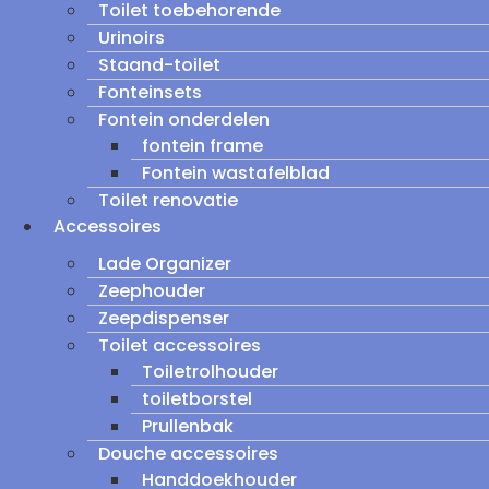
Toilet toebehorende
Urinoirs
Staand-toilet
Fonteinsets
Fontein onderdelen
fontein frame
Fontein wastafelblad
Toilet renovatie
Accessoires
Lade Organizer
Zeephouder
Zeepdispenser
Toilet accessoires
Toiletrolhouder
toiletborstel
Prullenbak
Douche accessoires
Handdoekhouder