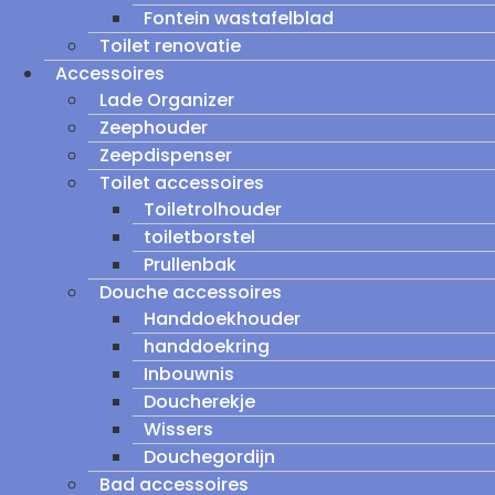
Fontein wastafelblad
Toilet renovatie
Accessoires
Lade Organizer
Zeephouder
Zeepdispenser
Toilet accessoires
Toiletrolhouder
toiletborstel
Prullenbak
Douche accessoires
Handdoekhouder
handdoekring
Inbouwnis
Doucherekje
Wissers
Douchegordijn
Bad accessoires