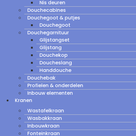
Nis deuren
Douchecabines
Douchegoot & putjes
Douchegoot
Douchegarnituur
Glijstangset
Glijstang
Douchekop
Doucheslang
Handdouche
Douchebak
Profielen & onderdelen
Inbouw elementen
Kranen
Wastafelkraan
Wasbakkraan
Inbouwkraan
Fonteinkraan