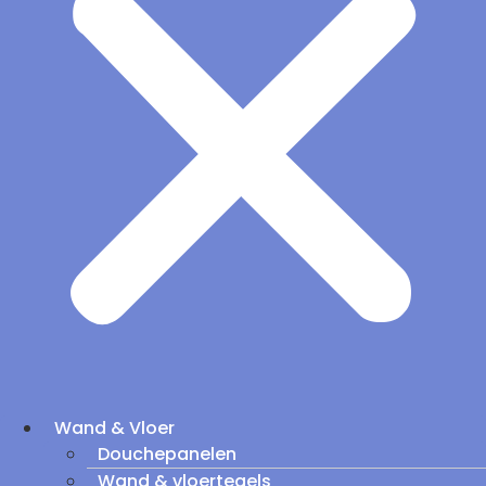
Wand & Vloer
Douchepanelen
Wand & vloertegels