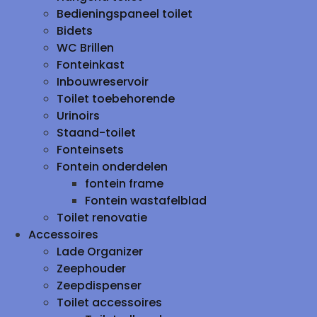
Bedieningspaneel toilet
Bidets
WC Brillen
Fonteinkast
Inbouwreservoir
Toilet toebehorende
Urinoirs
Staand-toilet
Fonteinsets
Fontein onderdelen
fontein frame
Fontein wastafelblad
Toilet renovatie
Accessoires
Lade Organizer
Zeephouder
Zeepdispenser
Toilet accessoires