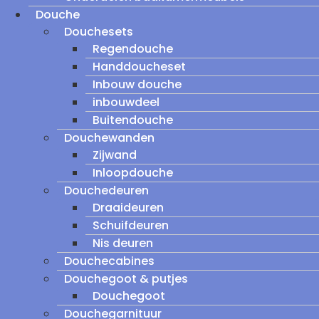
Douche
Douchesets
Regendouche
Handdoucheset
Inbouw douche
inbouwdeel
Buitendouche
Douchewanden
Zijwand
Inloopdouche
Douchedeuren
Draaideuren
Schuifdeuren
Nis deuren
Douchecabines
Douchegoot & putjes
Douchegoot
Douchegarnituur