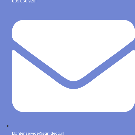
085 060 9201
klantenservice@sanideco.nl