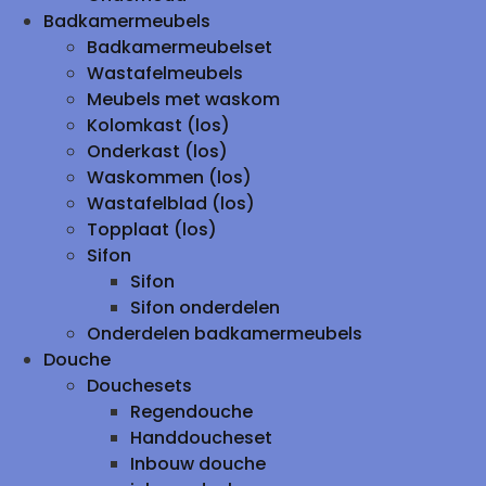
Badkamermeubels
Badkamermeubelset
Wastafelmeubels
Meubels met waskom
Kolomkast (los)
Onderkast (los)
Waskommen (los)
Wastafelblad (los)
Topplaat (los)
Sifon
Sifon
Sifon onderdelen
Onderdelen badkamermeubels
Douche
Douchesets
Regendouche
Handdoucheset
Inbouw douche