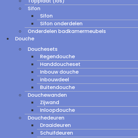
Topplaat (los)
Sifon
Sifon
Sifon onderdelen
Onderdelen badkamermeubels
Douche
Douchesets
Regendouche
Handdoucheset
Inbouw douche
inbouwdeel
Buitendouche
Douchewanden
Zijwand
Inloopdouche
Douchedeuren
Draaideuren
Schuifdeuren