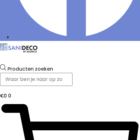
Producten zoeken
€
0
0