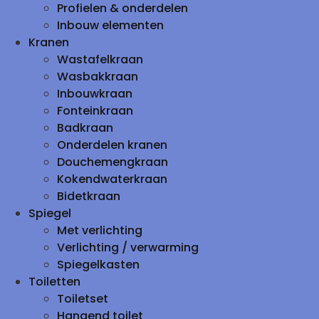
Profielen & onderdelen
Inbouw elementen
Kranen
Wastafelkraan
Wasbakkraan
Inbouwkraan
Fonteinkraan
Badkraan
Onderdelen kranen
Douchemengkraan
Kokendwaterkraan
Bidetkraan
Spiegel
Met verlichting
Verlichting / verwarming
Spiegelkasten
Toiletten
Toiletset
Hangend toilet