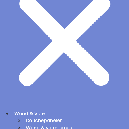
Wand & Vloer
Douchepanelen
Wand & vloertegels