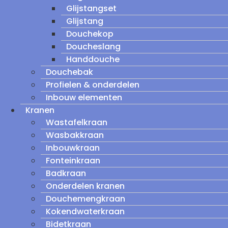
Glijstangset
Glijstang
Douchekop
Doucheslang
Handdouche
Douchebak
Profielen & onderdelen
Inbouw elementen
Kranen
Wastafelkraan
Wasbakkraan
Inbouwkraan
Fonteinkraan
Badkraan
Onderdelen kranen
Douchemengkraan
Kokendwaterkraan
Bidetkraan