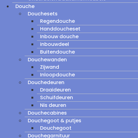
Douche
Douchesets
Regendouche
Handdoucheset
Inbouw douche
inbouwdeel
Buitendouche
Douchewanden
Zijwand
Inloopdouche
Douchedeuren
Draaideuren
Schuifdeuren
Nis deuren
Douchecabines
Douchegoot & putjes
Douchegoot
Douchegarnituur