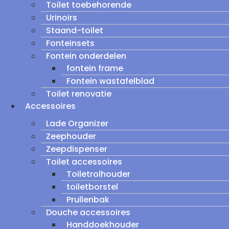
Toilet toebehorende
Urinoirs
Staand-toilet
Fonteinsets
Fontein onderdelen
fontein frame
Fontein wastafelblad
Toilet renovatie
Accessoires
Lade Organizer
Zeephouder
Zeepdispenser
Toilet accessoires
Toiletrolhouder
toiletborstel
Prullenbak
Douche accessoires
Handdoekhouder