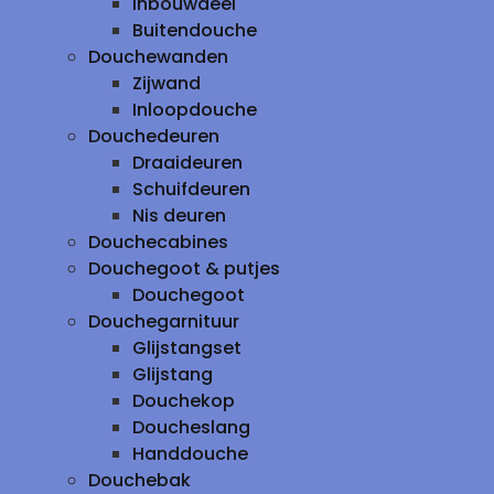
inbouwdeel
Buitendouche
Douchewanden
Zijwand
Inloopdouche
Douchedeuren
Draaideuren
Schuifdeuren
Nis deuren
Douchecabines
Douchegoot & putjes
Douchegoot
Douchegarnituur
Glijstangset
Glijstang
Douchekop
Doucheslang
Handdouche
Douchebak