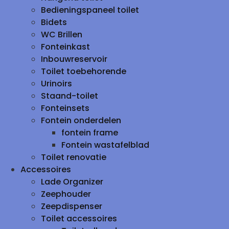
Bedieningspaneel toilet
Bidets
WC Brillen
Fonteinkast
Inbouwreservoir
Toilet toebehorende
Urinoirs
Staand-toilet
Fonteinsets
Fontein onderdelen
fontein frame
Fontein wastafelblad
Toilet renovatie
Accessoires
Lade Organizer
Zeephouder
Zeepdispenser
Toilet accessoires