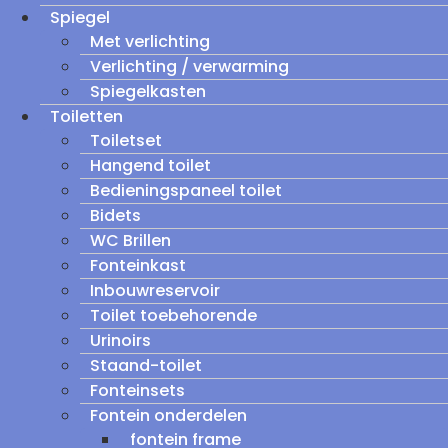
Spiegel
Met verlichting
Verlichting / verwarming
Spiegelkasten
Toiletten
Toiletset
Hangend toilet
Bedieningspaneel toilet
Bidets
WC Brillen
Fonteinkast
Inbouwreservoir
Toilet toebehorende
Urinoirs
Staand-toilet
Fonteinsets
Fontein onderdelen
fontein frame