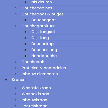
Nis deuren
Douchecabines
Douchegoot & putjes
Douchegoot
Douchegarnituur
Glijstangset
Glijstang
Douchekop
Doucheslang
Handdouche
Douchebak
Profielen & onderdelen
Inbouw elementen
Kranen
Wastafelkraan
Wasbakkraan
Inbouwkraan
Fonteinkraan