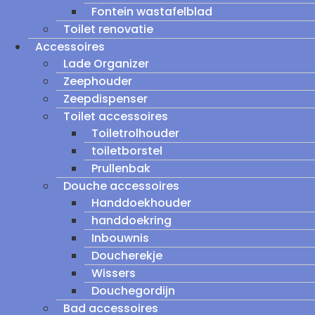
Fontein wastafelblad
Toilet renovatie
Accessoires
Lade Organizer
Zeephouder
Zeepdispenser
Toilet accessoires
Toiletrolhouder
toiletborstel
Prullenbak
Douche accessoires
Handdoekhouder
handdoekring
Inbouwnis
Doucherekje
Wissers
Douchegordijn
Bad accessoires