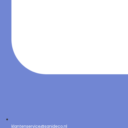
klantenservice@sanideco.nl