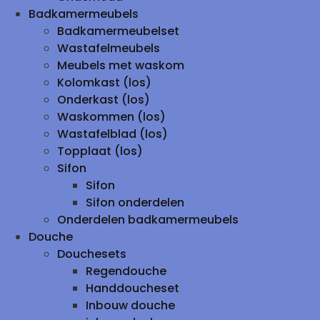
Badkamermeubels
Badkamermeubelset
Wastafelmeubels
Meubels met waskom
Kolomkast (los)
Onderkast (los)
Waskommen (los)
Wastafelblad (los)
Topplaat (los)
Sifon
Sifon
Sifon onderdelen
Onderdelen badkamermeubels
Douche
Douchesets
Regendouche
Handdoucheset
Inbouw douche