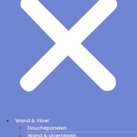
Wand & Vloer
Douchepanelen
Wand & vloertegels