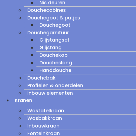
Nis deuren
Douchecabines
Douchegoot & putjes
Douchegoot
Douchegarnituur
Glijstangset
Glijstang
Douchekop
Doucheslang
Handdouche
Douchebak
Profielen & onderdelen
Inbouw elementen
Kranen
Wastafelkraan
Wasbakkraan
Inbouwkraan
Fonteinkraan