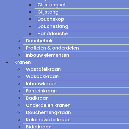
Glijstangset
Glijstang
Douchekop
Doucheslang
Handdouche
Douchebak
Profielen & onderdelen
Inbouw elementen
Kranen
Wastafelkraan
Wasbakkraan
Inbouwkraan
Fonteinkraan
Badkraan
Onderdelen kranen
Douchemengkraan
Kokendwaterkraan
Bidetkraan