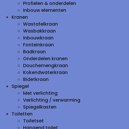
Profielen & onderdelen
Inbouw elementen
Kranen
Wastafelkraan
Wasbakkraan
Inbouwkraan
Fonteinkraan
Badkraan
Onderdelen kranen
Douchemengkraan
Kokendwaterkraan
Bidetkraan
Spiegel
Met verlichting
Verlichting / verwarming
Spiegelkasten
Toiletten
Toiletset
Hangend toilet