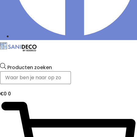
Producten zoeken
€
0
0