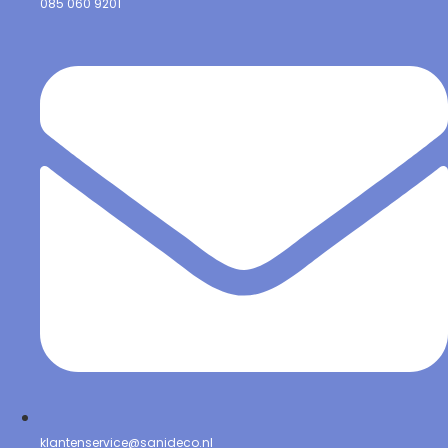
085 060 9201
klantenservice@sanideco.nl