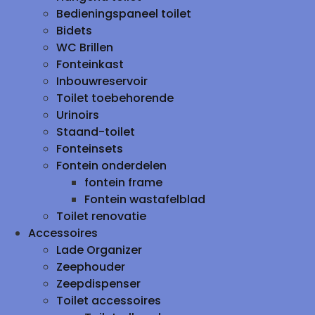
Bedieningspaneel toilet
Bidets
WC Brillen
Fonteinkast
Inbouwreservoir
Toilet toebehorende
Urinoirs
Staand-toilet
Fonteinsets
Fontein onderdelen
fontein frame
Fontein wastafelblad
Toilet renovatie
Accessoires
Lade Organizer
Zeephouder
Zeepdispenser
Toilet accessoires