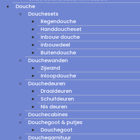
Douche
Douchesets
Regendouche
Handdoucheset
Inbouw douche
inbouwdeel
Buitendouche
Douchewanden
Zijwand
Inloopdouche
Douchedeuren
Draaideuren
Schuifdeuren
Nis deuren
Douchecabines
Douchegoot & putjes
Douchegoot
Douchegarnituur