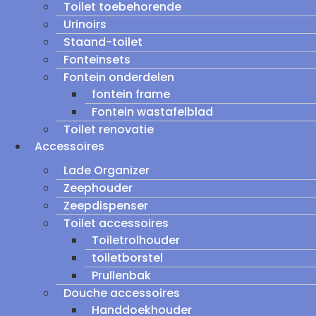
Toilet toebehorende
Urinoirs
Staand-toilet
Fonteinsets
Fontein onderdelen
fontein frame
Fontein wastafelblad
Toilet renovatie
Accessoires
Lade Organizer
Zeephouder
Zeepdispenser
Toilet accessoires
Toiletrolhouder
toiletborstel
Prullenbak
Douche accessoires
Handdoekhouder