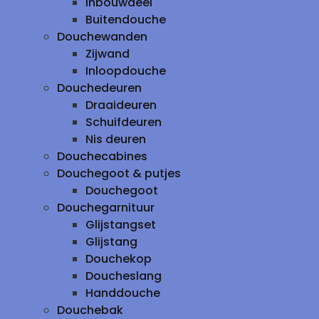
inbouwdeel
Buitendouche
Douchewanden
Zijwand
Inloopdouche
Douchedeuren
Draaideuren
Schuifdeuren
Nis deuren
Douchecabines
Douchegoot & putjes
Douchegoot
Douchegarnituur
Glijstangset
Glijstang
Douchekop
Doucheslang
Handdouche
Douchebak