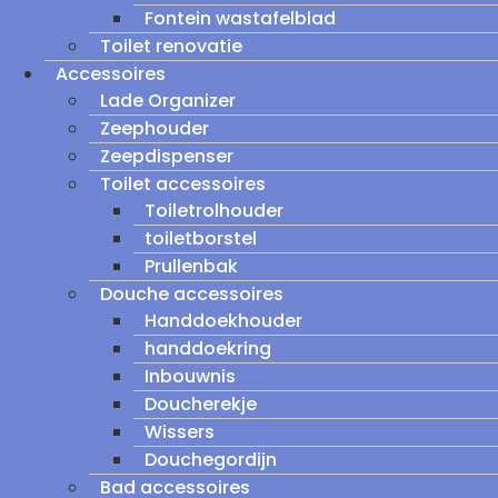
Fontein wastafelblad
Toilet renovatie
Accessoires
Lade Organizer
Zeephouder
Zeepdispenser
Toilet accessoires
Toiletrolhouder
toiletborstel
Prullenbak
Douche accessoires
Handdoekhouder
handdoekring
Inbouwnis
Doucherekje
Wissers
Douchegordijn
Bad accessoires