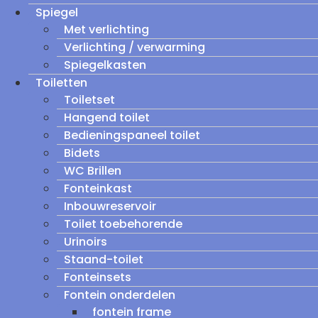
Spiegel
Met verlichting
Verlichting / verwarming
Spiegelkasten
Toiletten
Toiletset
Hangend toilet
Bedieningspaneel toilet
Bidets
WC Brillen
Fonteinkast
Inbouwreservoir
Toilet toebehorende
Urinoirs
Staand-toilet
Fonteinsets
Fontein onderdelen
fontein frame