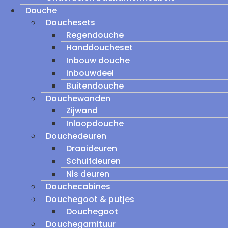
Douche
Douchesets
Regendouche
Handdoucheset
Inbouw douche
inbouwdeel
Buitendouche
Douchewanden
Zijwand
Inloopdouche
Douchedeuren
Draaideuren
Schuifdeuren
Nis deuren
Douchecabines
Douchegoot & putjes
Douchegoot
Douchegarnituur