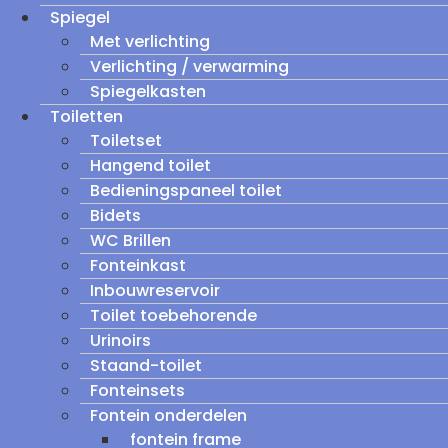
Spiegel
Met verlichting
Verlichting / verwarming
Spiegelkasten
Toiletten
Toiletset
Hangend toilet
Bedieningspaneel toilet
Bidets
WC Brillen
Fonteinkast
Inbouwreservoir
Toilet toebehorende
Urinoirs
Staand-toilet
Fonteinsets
Fontein onderdelen
fontein frame