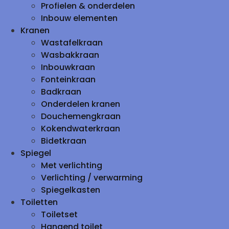
Profielen & onderdelen
Inbouw elementen
Kranen
Wastafelkraan
Wasbakkraan
Inbouwkraan
Fonteinkraan
Badkraan
Onderdelen kranen
Douchemengkraan
Kokendwaterkraan
Bidetkraan
Spiegel
Met verlichting
Verlichting / verwarming
Spiegelkasten
Toiletten
Toiletset
Hangend toilet