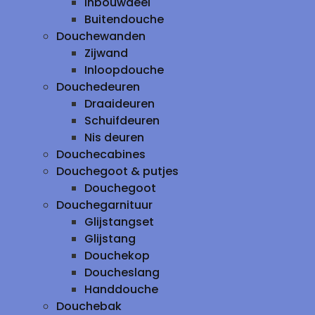
inbouwdeel
Buitendouche
Douchewanden
Zijwand
Inloopdouche
Douchedeuren
Draaideuren
Schuifdeuren
Nis deuren
Douchecabines
Douchegoot & putjes
Douchegoot
Douchegarnituur
Glijstangset
Glijstang
Douchekop
Doucheslang
Handdouche
Douchebak