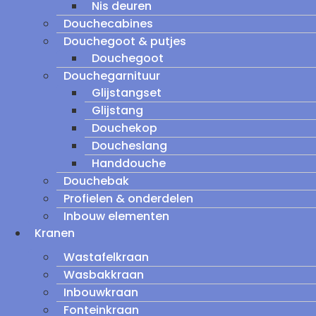
Nis deuren
Douchecabines
Douchegoot & putjes
Douchegoot
Douchegarnituur
Glijstangset
Glijstang
Douchekop
Doucheslang
Handdouche
Douchebak
Profielen & onderdelen
Inbouw elementen
Kranen
Wastafelkraan
Wasbakkraan
Inbouwkraan
Fonteinkraan