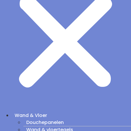
Wand & Vloer
Douchepanelen
Wand & vloertegels