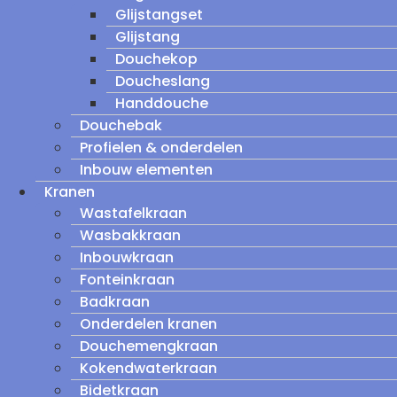
Glijstangset
Glijstang
Douchekop
Doucheslang
Handdouche
Douchebak
Profielen & onderdelen
Inbouw elementen
Kranen
Wastafelkraan
Wasbakkraan
Inbouwkraan
Fonteinkraan
Badkraan
Onderdelen kranen
Douchemengkraan
Kokendwaterkraan
Bidetkraan