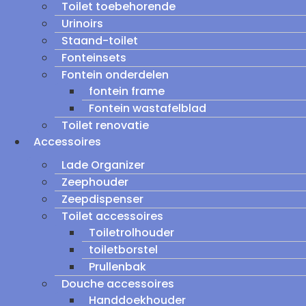
Toilet toebehorende
Urinoirs
Staand-toilet
Fonteinsets
Fontein onderdelen
fontein frame
Fontein wastafelblad
Toilet renovatie
Accessoires
Lade Organizer
Zeephouder
Zeepdispenser
Toilet accessoires
Toiletrolhouder
toiletborstel
Prullenbak
Douche accessoires
Handdoekhouder