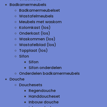
Badkamermeubels
Badkamermeubelset
Wastafelmeubels
Meubels met waskom
Kolomkast (los)
Onderkast (los)
Waskommen (los)
Wastafelblad (los)
Topplaat (los)
Sifon
Sifon
Sifon onderdelen
Onderdelen badkamermeubels
Douche
Douchesets
Regendouche
Handdoucheset
Inbouw douche