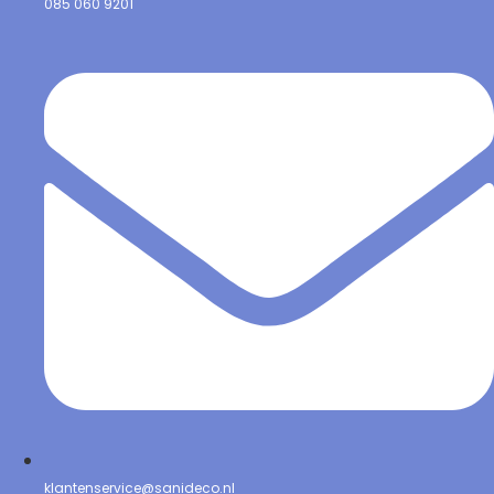
085 060 9201
klantenservice@sanideco.nl