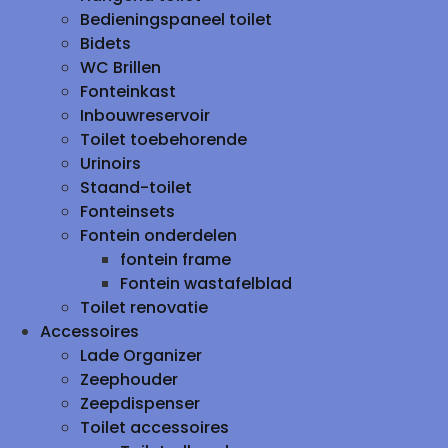
Bedieningspaneel toilet
Bidets
WC Brillen
Fonteinkast
Inbouwreservoir
Toilet toebehorende
Urinoirs
Staand-toilet
Fonteinsets
Fontein onderdelen
fontein frame
Fontein wastafelblad
Toilet renovatie
Accessoires
Lade Organizer
Zeephouder
Zeepdispenser
Toilet accessoires