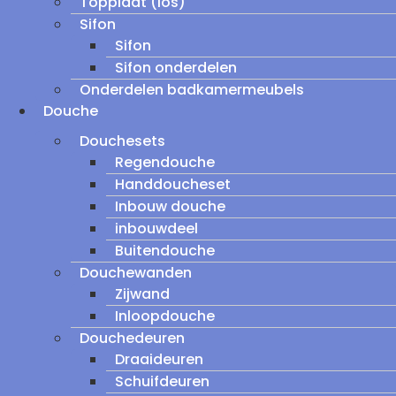
Topplaat (los)
Sifon
Sifon
Sifon onderdelen
Onderdelen badkamermeubels
Douche
Douchesets
Regendouche
Handdoucheset
Inbouw douche
inbouwdeel
Buitendouche
Douchewanden
Zijwand
Inloopdouche
Douchedeuren
Draaideuren
Schuifdeuren