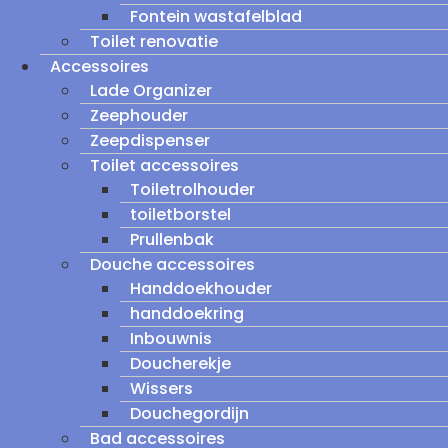
Fontein wastafelblad
Toilet renovatie
Accessoires
Lade Organizer
Zeephouder
Zeepdispenser
Toilet accessoires
Toiletrolhouder
toiletborstel
Prullenbak
Douche accessoires
Handdoekhouder
handdoekring
Inbouwnis
Doucherekje
Wissers
Douchegordijn
Bad accessoires