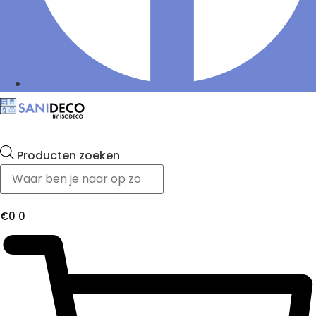
Producten zoeken
€
0
0