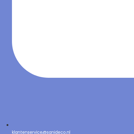
klantenservice@sanideco.nl