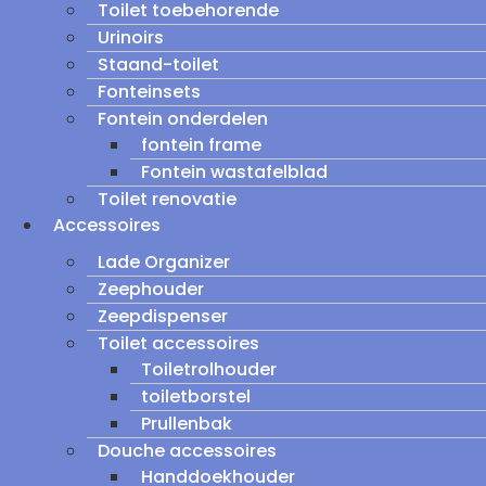
Toilet toebehorende
Urinoirs
Staand-toilet
Fonteinsets
Fontein onderdelen
fontein frame
Fontein wastafelblad
Toilet renovatie
Accessoires
Lade Organizer
Zeephouder
Zeepdispenser
Toilet accessoires
Toiletrolhouder
toiletborstel
Prullenbak
Douche accessoires
Handdoekhouder