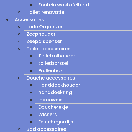
Fontein wastafelblad
Toilet renovatie
Accessoires
Lade Organizer
Zeephouder
Zeepdispenser
Toilet accessoires
Toiletrolhouder
toiletborstel
Prullenbak
Douche accessoires
Handdoekhouder
handdoekring
Inbouwnis
Doucherekje
Wissers
Douchegordijn
Bad accessoires