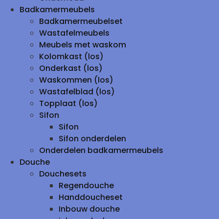
Badkamermeubels
Badkamermeubelset
Wastafelmeubels
Meubels met waskom
Kolomkast (los)
Onderkast (los)
Waskommen (los)
Wastafelblad (los)
Topplaat (los)
Sifon
Sifon
Sifon onderdelen
Onderdelen badkamermeubels
Douche
Douchesets
Regendouche
Handdoucheset
Inbouw douche