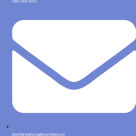
085 060 9201
klantenservice@sanideco.nl