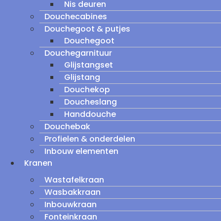
Nis deuren
Douchecabines
Douchegoot & putjes
Douchegoot
Douchegarnituur
Glijstangset
Glijstang
Douchekop
Doucheslang
Handdouche
Douchebak
Profielen & onderdelen
Inbouw elementen
Kranen
Wastafelkraan
Wasbakkraan
Inbouwkraan
Fonteinkraan