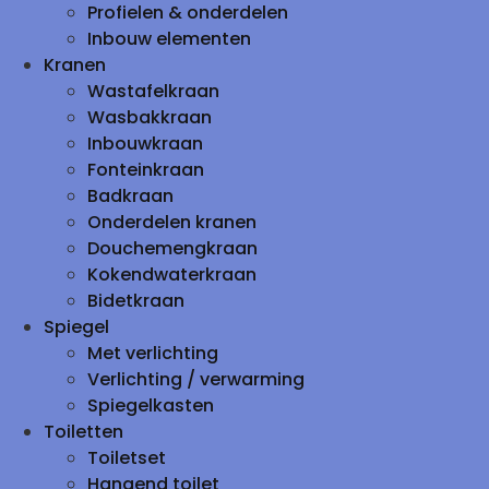
Profielen & onderdelen
Inbouw elementen
Kranen
Wastafelkraan
Wasbakkraan
Inbouwkraan
Fonteinkraan
Badkraan
Onderdelen kranen
Douchemengkraan
Kokendwaterkraan
Bidetkraan
Spiegel
Met verlichting
Verlichting / verwarming
Spiegelkasten
Toiletten
Toiletset
Hangend toilet