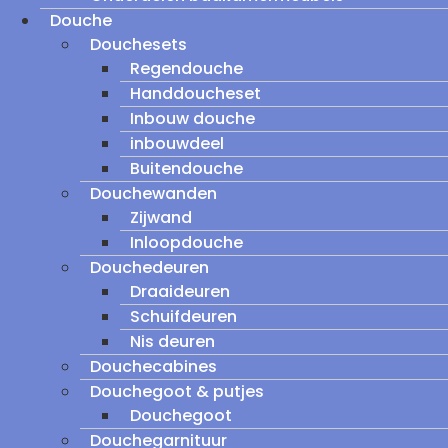
Douche
Douchesets
Regendouche
Handdoucheset
Inbouw douche
inbouwdeel
Buitendouche
Douchewanden
Zijwand
Inloopdouche
Douchedeuren
Draaideuren
Schuifdeuren
Nis deuren
Douchecabines
Douchegoot & putjes
Douchegoot
Douchegarnituur