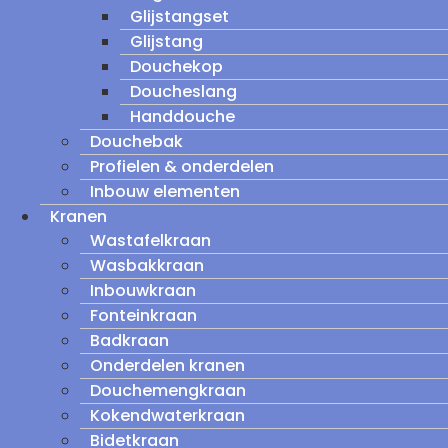
Glijstangset
Glijstang
Douchekop
Doucheslang
Handdouche
Douchebak
Profielen & onderdelen
Inbouw elementen
Kranen
Wastafelkraan
Wasbakkraan
Inbouwkraan
Fonteinkraan
Badkraan
Onderdelen kranen
Douchemengkraan
Kokendwaterkraan
Bidetkraan