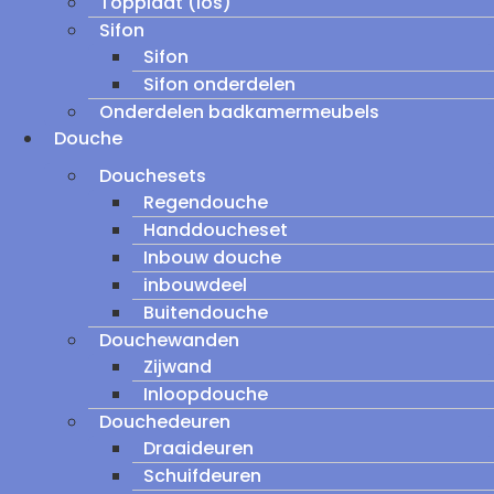
Topplaat (los)
Sifon
Sifon
Sifon onderdelen
Onderdelen badkamermeubels
Douche
Douchesets
Regendouche
Handdoucheset
Inbouw douche
inbouwdeel
Buitendouche
Douchewanden
Zijwand
Inloopdouche
Douchedeuren
Draaideuren
Schuifdeuren