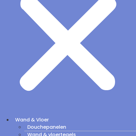
Wand & Vloer
Douchepanelen
Wand & vloertegels