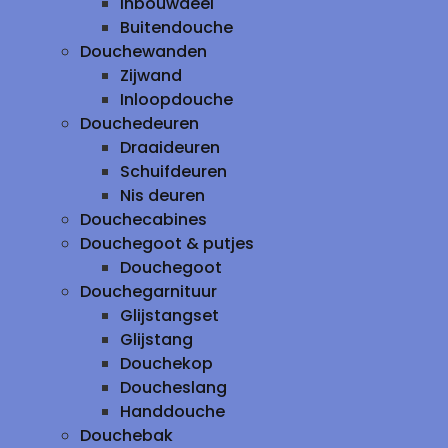
inbouwdeel
Buitendouche
Douchewanden
Zijwand
Inloopdouche
Douchedeuren
Draaideuren
Schuifdeuren
Nis deuren
Douchecabines
Douchegoot & putjes
Douchegoot
Douchegarnituur
Glijstangset
Glijstang
Douchekop
Doucheslang
Handdouche
Douchebak