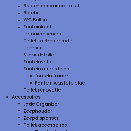
Bedieningspaneel toilet
Bidets
WC Brillen
Fonteinkast
Inbouwreservoir
Toilet toebehorende
Urinoirs
Staand-toilet
Fonteinsets
Fontein onderdelen
fontein frame
Fontein wastafelblad
Toilet renovatie
Accessoires
Lade Organizer
Zeephouder
Zeepdispenser
Toilet accessoires