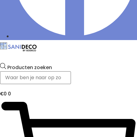
Producten zoeken
€
0
0