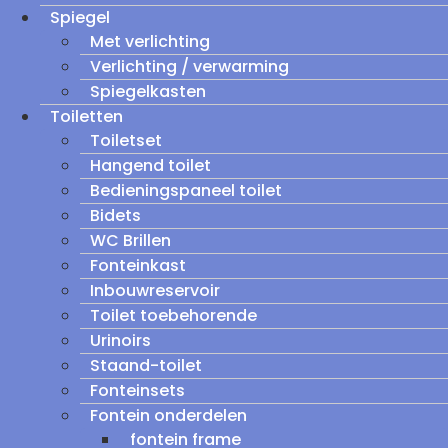
Spiegel
Met verlichting
Verlichting / verwarming
Spiegelkasten
Toiletten
Toiletset
Hangend toilet
Bedieningspaneel toilet
Bidets
WC Brillen
Fonteinkast
Inbouwreservoir
Toilet toebehorende
Urinoirs
Staand-toilet
Fonteinsets
Fontein onderdelen
fontein frame