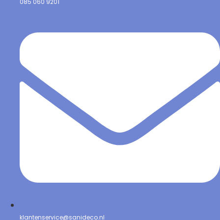
085 060 9201
klantenservice@sanideco.nl