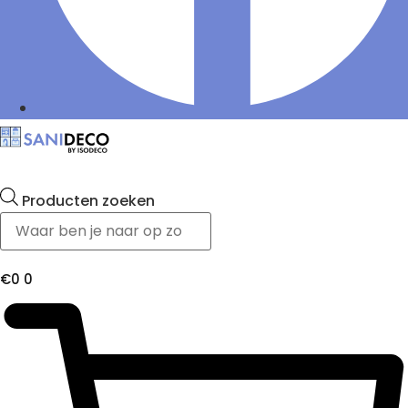
Producten zoeken
€
0
0