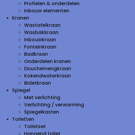
Profielen & onderdelen
Inbouw elementen
Kranen
Wastafelkraan
Wasbakkraan
Inbouwkraan
Fonteinkraan
Badkraan
Onderdelen kranen
Douchemengkraan
Kokendwaterkraan
Bidetkraan
Spiegel
Met verlichting
Verlichting / verwarming
Spiegelkasten
Toiletten
Toiletset
Hangend toilet