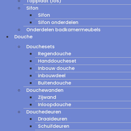
Topplaat (los)
Sifon
Sifon
Sifon onderdelen
Onderdelen badkamermeubels
Douche
Douchesets
Regendouche
Handdoucheset
Inbouw douche
inbouwdeel
Buitendouche
Douchewanden
Zijwand
Inloopdouche
Douchedeuren
Draaideuren
Schuifdeuren