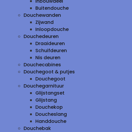
inbouwdeel
Buitendouche
Douchewanden
Zijwand
Inloopdouche
Douchedeuren
Draaideuren
Schuifdeuren
Nis deuren
Douchecabines
Douchegoot & putjes
Douchegoot
Douchegarnituur
Glijstangset
Glijstang
Douchekop
Doucheslang
Handdouche
Douchebak