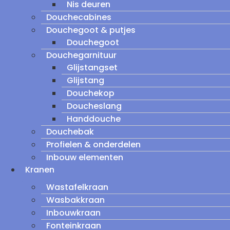
Nis deuren
Douchecabines
Douchegoot & putjes
Douchegoot
Douchegarnituur
Glijstangset
Glijstang
Douchekop
Doucheslang
Handdouche
Douchebak
Profielen & onderdelen
Inbouw elementen
Kranen
Wastafelkraan
Wasbakkraan
Inbouwkraan
Fonteinkraan