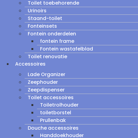
Toilet toebehorende
Urinoirs
Staand-toilet
Fonteinsets
Fontein onderdelen
fontein frame
Fontein wastafelblad
Toilet renovatie
Accessoires
Lade Organizer
Zeephouder
Zeepdispenser
Toilet accessoires
Toiletrolhouder
toiletborstel
Prullenbak
Douche accessoires
Handdoekhouder