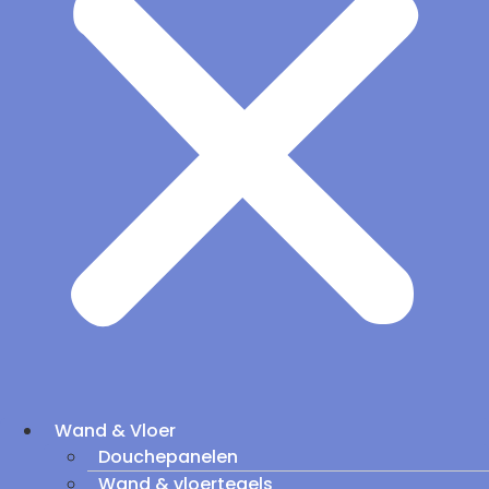
Wand & Vloer
Douchepanelen
Wand & vloertegels