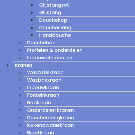
Glijstangset
Glijstang
Douchekop
Doucheslang
Handdouche
Douchebak
Profielen & onderdelen
Inbouw elementen
Kranen
Wastafelkraan
Wasbakkraan
Inbouwkraan
Fonteinkraan
Badkraan
Onderdelen kranen
Douchemengkraan
Kokendwaterkraan
Bidetkraan