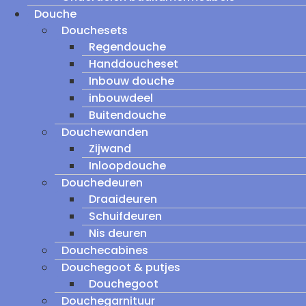
Douche
Douchesets
Regendouche
Handdoucheset
Inbouw douche
inbouwdeel
Buitendouche
Douchewanden
Zijwand
Inloopdouche
Douchedeuren
Draaideuren
Schuifdeuren
Nis deuren
Douchecabines
Douchegoot & putjes
Douchegoot
Douchegarnituur