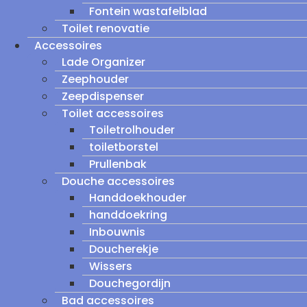
Fontein wastafelblad
Toilet renovatie
Accessoires
Lade Organizer
Zeephouder
Zeepdispenser
Toilet accessoires
Toiletrolhouder
toiletborstel
Prullenbak
Douche accessoires
Handdoekhouder
handdoekring
Inbouwnis
Doucherekje
Wissers
Douchegordijn
Bad accessoires