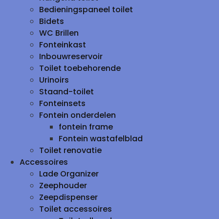
Bedieningspaneel toilet
Bidets
WC Brillen
Fonteinkast
Inbouwreservoir
Toilet toebehorende
Urinoirs
Staand-toilet
Fonteinsets
Fontein onderdelen
fontein frame
Fontein wastafelblad
Toilet renovatie
Accessoires
Lade Organizer
Zeephouder
Zeepdispenser
Toilet accessoires