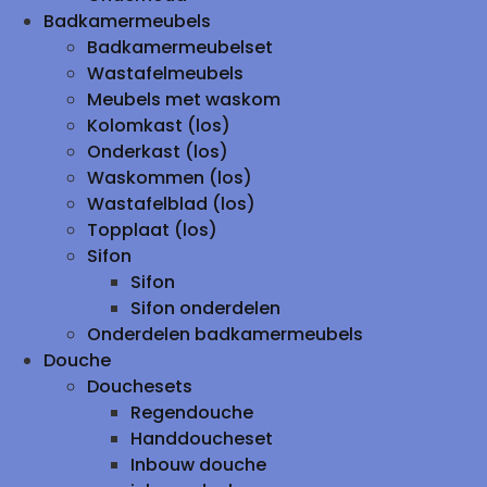
Badkamermeubels
Badkamermeubelset
Wastafelmeubels
Meubels met waskom
Kolomkast (los)
Onderkast (los)
Waskommen (los)
Wastafelblad (los)
Topplaat (los)
Sifon
Sifon
Sifon onderdelen
Onderdelen badkamermeubels
Douche
Douchesets
Regendouche
Handdoucheset
Inbouw douche