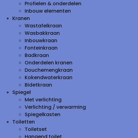
Profielen & onderdelen
Inbouw elementen
Kranen
Wastafelkraan
Wasbakkraan
Inbouwkraan
Fonteinkraan
Badkraan
Onderdelen kranen
Douchemengkraan
Kokendwaterkraan
Bidetkraan
Spiegel
Met verlichting
Verlichting / verwarming
Spiegelkasten
Toiletten
Toiletset
Hangend toilet