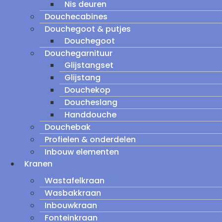
Nis deuren
Douchecabines
Douchegoot & putjes
Douchegoot
Douchegarnituur
Glijstangset
Glijstang
Douchekop
Doucheslang
Handdouche
Douchebak
Profielen & onderdelen
Inbouw elementen
Kranen
Wastafelkraan
Wasbakkraan
Inbouwkraan
Fonteinkraan