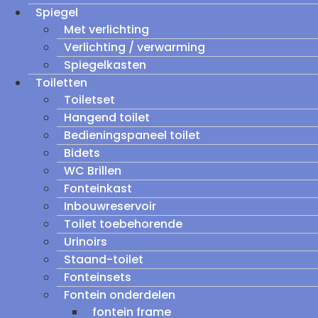
Spiegel
Met verlichting
Verlichting / verwarming
Spiegelkasten
Toiletten
Toiletset
Hangend toilet
Bedieningspaneel toilet
Bidets
WC Brillen
Fonteinkast
Inbouwreservoir
Toilet toebehorende
Urinoirs
Staand-toilet
Fonteinsets
Fontein onderdelen
fontein frame