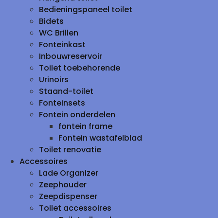
Bedieningspaneel toilet
Bidets
WC Brillen
Fonteinkast
Inbouwreservoir
Toilet toebehorende
Urinoirs
Staand-toilet
Fonteinsets
Fontein onderdelen
fontein frame
Fontein wastafelblad
Toilet renovatie
Accessoires
Lade Organizer
Zeephouder
Zeepdispenser
Toilet accessoires