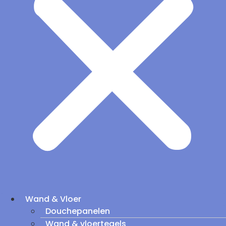
Wand & Vloer
Douchepanelen
Wand & vloertegels