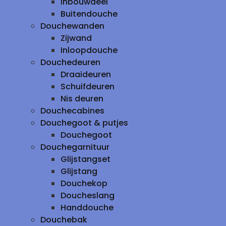
inbouwdeel
Buitendouche
Douchewanden
Zijwand
Inloopdouche
Douchedeuren
Draaideuren
Schuifdeuren
Nis deuren
Douchecabines
Douchegoot & putjes
Douchegoot
Douchegarnituur
Glijstangset
Glijstang
Douchekop
Doucheslang
Handdouche
Douchebak