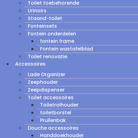
Toilet toebehorende
Urinoirs
Staand-toilet
Fonteinsets
Fontein onderdelen
fontein frame
Fontein wastafelblad
Toilet renovatie
Accessoires
Lade Organizer
Zeephouder
Zeepdispenser
Toilet accessoires
Toiletrolhouder
toiletborstel
Prullenbak
Douche accessoires
Handdoekhouder