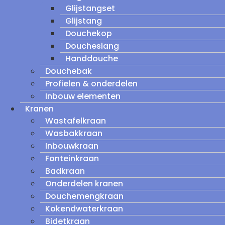
Glijstangset
Glijstang
Douchekop
Doucheslang
Handdouche
Douchebak
Profielen & onderdelen
Inbouw elementen
Kranen
Wastafelkraan
Wasbakkraan
Inbouwkraan
Fonteinkraan
Badkraan
Onderdelen kranen
Douchemengkraan
Kokendwaterkraan
Bidetkraan