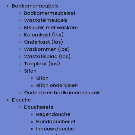
Badkamermeubels
Badkamermeubelset
Wastafelmeubels
Meubels met waskom
Kolomkast (los)
Onderkast (los)
Waskommen (los)
Wastafelblad (los)
Topplaat (los)
Sifon
Sifon
Sifon onderdelen
Onderdelen badkamermeubels
Douche
Douchesets
Regendouche
Handdoucheset
Inbouw douche