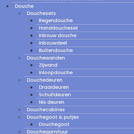
Douche
Douchesets
Regendouche
Handdoucheset
Inbouw douche
inbouwdeel
Buitendouche
Douchewanden
Zijwand
Inloopdouche
Douchedeuren
Draaideuren
Schuifdeuren
Nis deuren
Douchecabines
Douchegoot & putjes
Douchegoot
Douchegarnituur