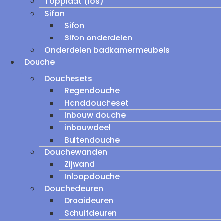
Topplaat (los)
Sifon
Sifon
Sifon onderdelen
Onderdelen badkamermeubels
Douche
Douchesets
Regendouche
Handdoucheset
Inbouw douche
inbouwdeel
Buitendouche
Douchewanden
Zijwand
Inloopdouche
Douchedeuren
Draaideuren
Schuifdeuren