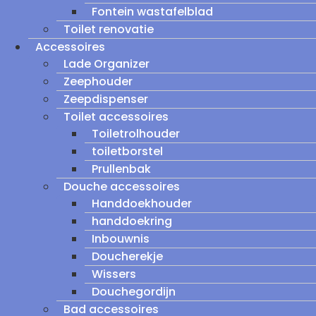
Fontein wastafelblad
Toilet renovatie
Accessoires
Lade Organizer
Zeephouder
Zeepdispenser
Toilet accessoires
Toiletrolhouder
toiletborstel
Prullenbak
Douche accessoires
Handdoekhouder
handdoekring
Inbouwnis
Doucherekje
Wissers
Douchegordijn
Bad accessoires