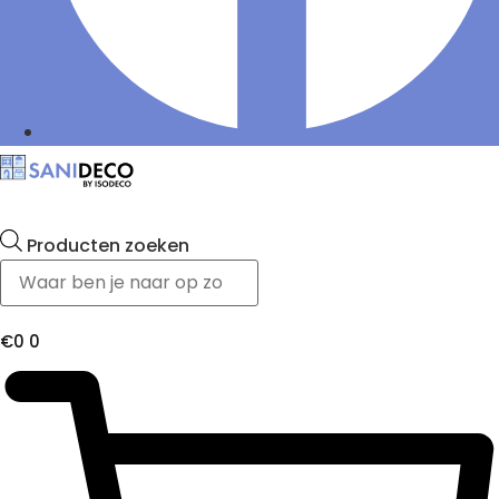
Producten zoeken
€
0
0