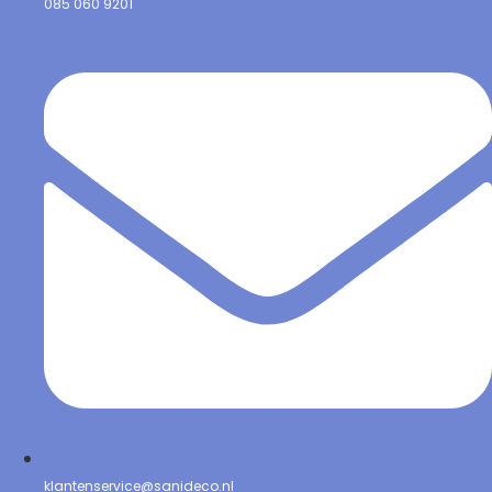
085 060 9201
klantenservice@sanideco.nl