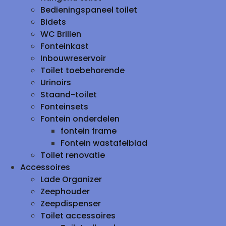
Bedieningspaneel toilet
Bidets
WC Brillen
Fonteinkast
Inbouwreservoir
Toilet toebehorende
Urinoirs
Staand-toilet
Fonteinsets
Fontein onderdelen
fontein frame
Fontein wastafelblad
Toilet renovatie
Accessoires
Lade Organizer
Zeephouder
Zeepdispenser
Toilet accessoires