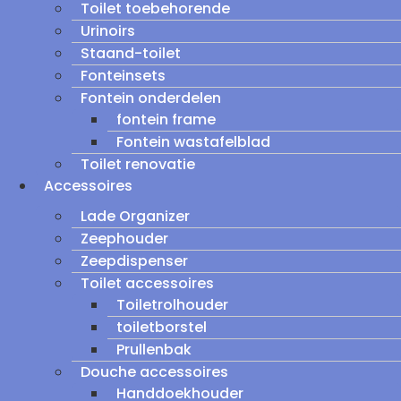
Toilet toebehorende
Urinoirs
Staand-toilet
Fonteinsets
Fontein onderdelen
fontein frame
Fontein wastafelblad
Toilet renovatie
Accessoires
Lade Organizer
Zeephouder
Zeepdispenser
Toilet accessoires
Toiletrolhouder
toiletborstel
Prullenbak
Douche accessoires
Handdoekhouder