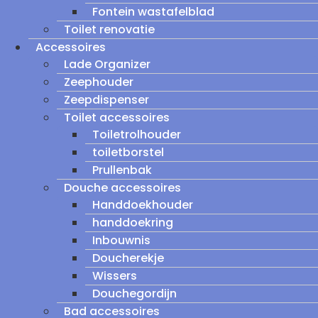
Fontein wastafelblad
Toilet renovatie
Accessoires
Lade Organizer
Zeephouder
Zeepdispenser
Toilet accessoires
Toiletrolhouder
toiletborstel
Prullenbak
Douche accessoires
Handdoekhouder
handdoekring
Inbouwnis
Doucherekje
Wissers
Douchegordijn
Bad accessoires