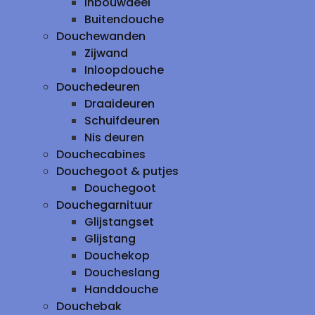
inbouwdeel
Buitendouche
Douchewanden
Zijwand
Inloopdouche
Douchedeuren
Draaideuren
Schuifdeuren
Nis deuren
Douchecabines
Douchegoot & putjes
Douchegoot
Douchegarnituur
Glijstangset
Glijstang
Douchekop
Doucheslang
Handdouche
Douchebak