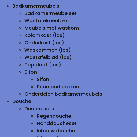
Badkamermeubels
Badkamermeubelset
Wastafelmeubels
Meubels met waskom
Kolomkast (los)
Onderkast (los)
Waskommen (los)
Wastafelblad (los)
Topplaat (los)
Sifon
Sifon
Sifon onderdelen
Onderdelen badkamermeubels
Douche
Douchesets
Regendouche
Handdoucheset
Inbouw douche