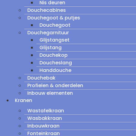
Nis deuren
Douchecabines
Douchegoot & putjes
Douchegoot
Douchegarnituur
Glijstangset
Glijstang
Douchekop
Doucheslang
Handdouche
Douchebak
Profielen & onderdelen
Inbouw elementen
Kranen
Wastafelkraan
Wasbakkraan
Inbouwkraan
Fonteinkraan