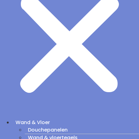
Wand & Vloer
Douchepanelen
Wand & vloertegels