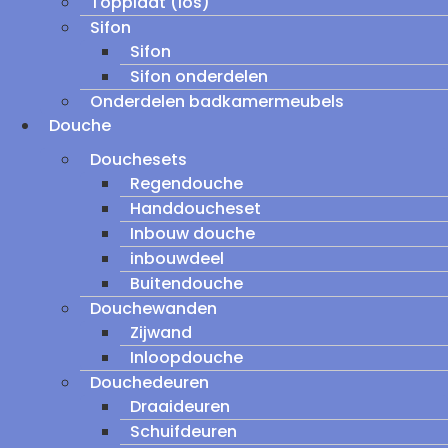
Topplaat (los)
Sifon
Sifon
Sifon onderdelen
Onderdelen badkamermeubels
Douche
Douchesets
Regendouche
Handdoucheset
Inbouw douche
inbouwdeel
Buitendouche
Douchewanden
Zijwand
Inloopdouche
Douchedeuren
Draaideuren
Schuifdeuren