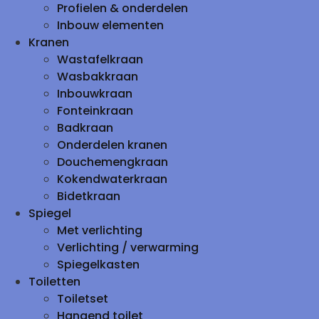
Profielen & onderdelen
Inbouw elementen
Kranen
Wastafelkraan
Wasbakkraan
Inbouwkraan
Fonteinkraan
Badkraan
Onderdelen kranen
Douchemengkraan
Kokendwaterkraan
Bidetkraan
Spiegel
Met verlichting
Verlichting / verwarming
Spiegelkasten
Toiletten
Toiletset
Hangend toilet