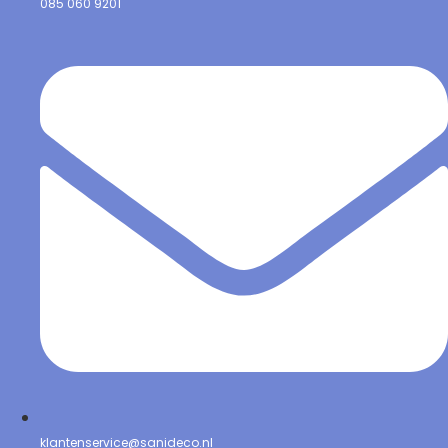
085 060 9201
klantenservice@sanideco.nl