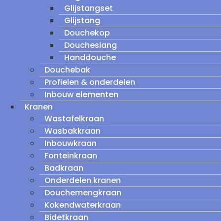
Glijstangset
Glijstang
Douchekop
Doucheslang
Handdouche
Douchebak
Profielen & onderdelen
Inbouw elementen
Kranen
Wastafelkraan
Wasbakkraan
Inbouwkraan
Fonteinkraan
Badkraan
Onderdelen kranen
Douchemengkraan
Kokendwaterkraan
Bidetkraan