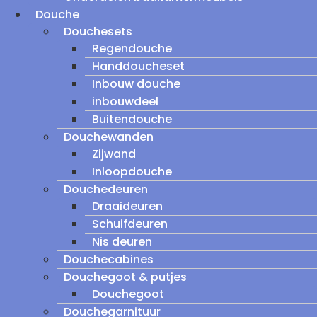
Douche
Douchesets
Regendouche
Handdoucheset
Inbouw douche
inbouwdeel
Buitendouche
Douchewanden
Zijwand
Inloopdouche
Douchedeuren
Draaideuren
Schuifdeuren
Nis deuren
Douchecabines
Douchegoot & putjes
Douchegoot
Douchegarnituur