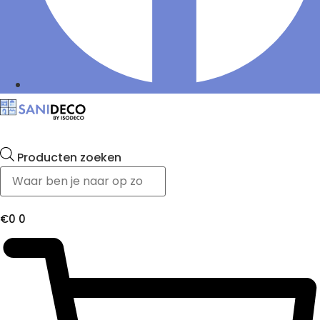
Producten zoeken
€
0
0