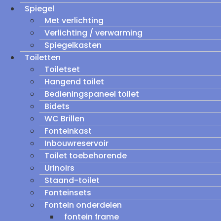
Spiegel
Met verlichting
Verlichting / verwarming
Spiegelkasten
Toiletten
Toiletset
Hangend toilet
Bedieningspaneel toilet
Bidets
WC Brillen
Fonteinkast
Inbouwreservoir
Toilet toebehorende
Urinoirs
Staand-toilet
Fonteinsets
Fontein onderdelen
fontein frame