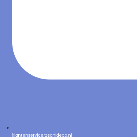
klantenservice@sanideco.nl