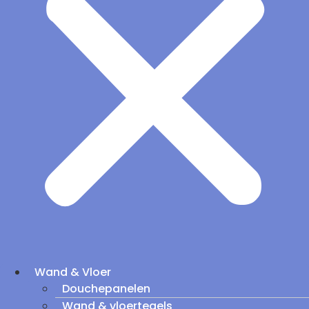
Wand & Vloer
Douchepanelen
Wand & vloertegels