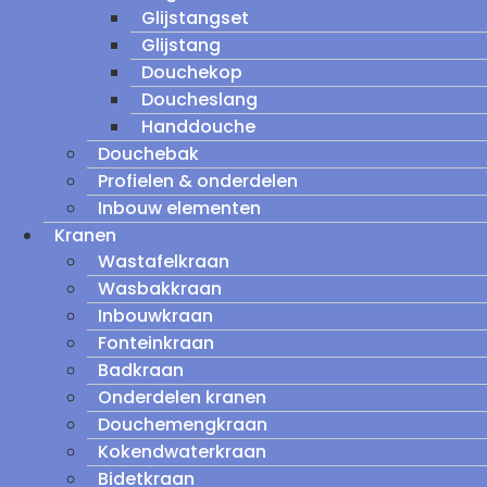
Glijstangset
Glijstang
Douchekop
Doucheslang
Handdouche
Douchebak
Profielen & onderdelen
Inbouw elementen
Kranen
Wastafelkraan
Wasbakkraan
Inbouwkraan
Fonteinkraan
Badkraan
Onderdelen kranen
Douchemengkraan
Kokendwaterkraan
Bidetkraan