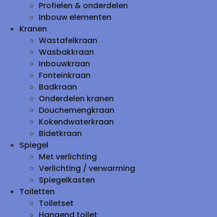
Profielen & onderdelen
Inbouw elementen
Kranen
Wastafelkraan
Wasbakkraan
Inbouwkraan
Fonteinkraan
Badkraan
Onderdelen kranen
Douchemengkraan
Kokendwaterkraan
Bidetkraan
Spiegel
Met verlichting
Verlichting / verwarming
Spiegelkasten
Toiletten
Toiletset
Hangend toilet