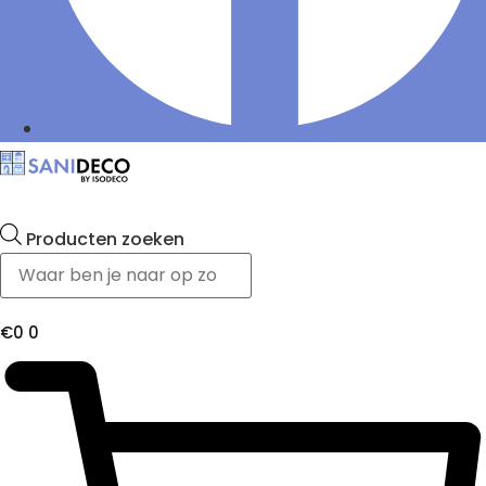
Producten zoeken
€
0
0