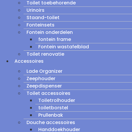
Toilet toebehorende
Urinoirs
Staand-toilet
Fonteinsets
Fontein onderdelen
fontein frame
Fontein wastafelblad
Toilet renovatie
Accessoires
Lade Organizer
Zeephouder
Zeepdispenser
Toilet accessoires
Toiletrolhouder
toiletborstel
Prullenbak
Douche accessoires
Handdoekhouder