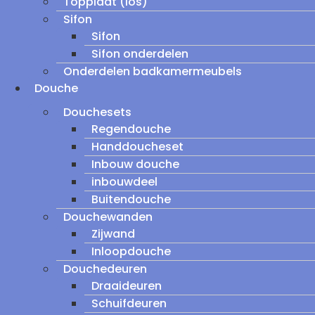
Topplaat (los)
Sifon
Sifon
Sifon onderdelen
Onderdelen badkamermeubels
Douche
Douchesets
Regendouche
Handdoucheset
Inbouw douche
inbouwdeel
Buitendouche
Douchewanden
Zijwand
Inloopdouche
Douchedeuren
Draaideuren
Schuifdeuren