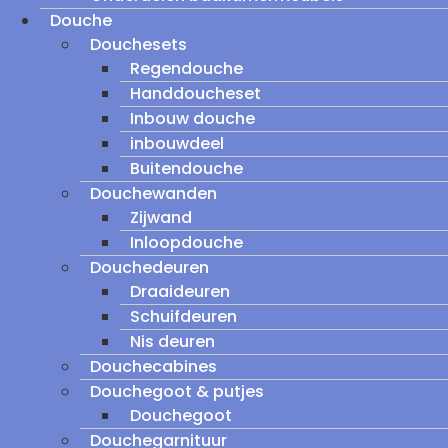
Douche
Douchesets
Regendouche
Handdoucheset
Inbouw douche
inbouwdeel
Buitendouche
Douchewanden
Zijwand
Inloopdouche
Douchedeuren
Draaideuren
Schuifdeuren
Nis deuren
Douchecabines
Douchegoot & putjes
Douchegoot
Douchegarnituur