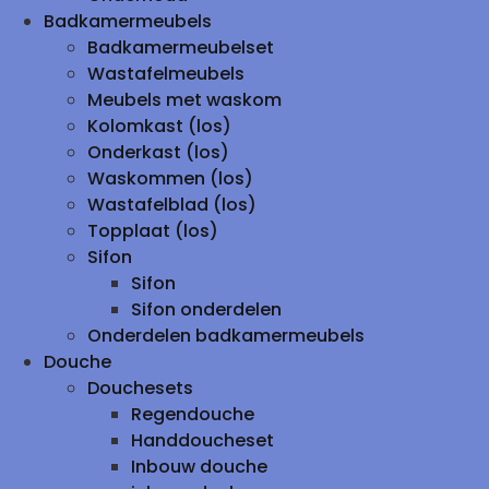
Badkamermeubels
Badkamermeubelset
Wastafelmeubels
Meubels met waskom
Kolomkast (los)
Onderkast (los)
Waskommen (los)
Wastafelblad (los)
Topplaat (los)
Sifon
Sifon
Sifon onderdelen
Onderdelen badkamermeubels
Douche
Douchesets
Regendouche
Handdoucheset
Inbouw douche