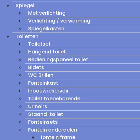
Spiegel
Met verlichting
Verlichting / verwarming
Spiegelkasten
Toiletten
Toiletset
Hangend toilet
Bedieningspaneel toilet
Bidets
WC Brillen
Fonteinkast
Inbouwreservoir
Toilet toebehorende
Urinoirs
Staand-toilet
Fonteinsets
Fontein onderdelen
fontein frame