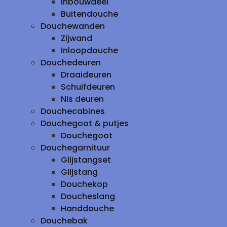
inbouwdeel
Buitendouche
Douchewanden
Zijwand
Inloopdouche
Douchedeuren
Draaideuren
Schuifdeuren
Nis deuren
Douchecabines
Douchegoot & putjes
Douchegoot
Douchegarnituur
Glijstangset
Glijstang
Douchekop
Doucheslang
Handdouche
Douchebak