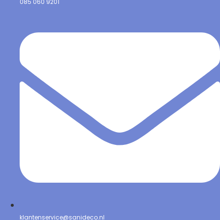
085 060 9201
klantenservice@sanideco.nl