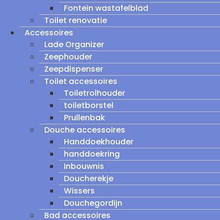
Fontein wastafelblad
Toilet renovatie
Accessoires
Lade Organizer
Zeephouder
Zeepdispenser
Toilet accessoires
Toiletrolhouder
toiletborstel
Prullenbak
Douche accessoires
Handdoekhouder
handdoekring
Inbouwnis
Doucherekje
Wissers
Douchegordijn
Bad accessoires