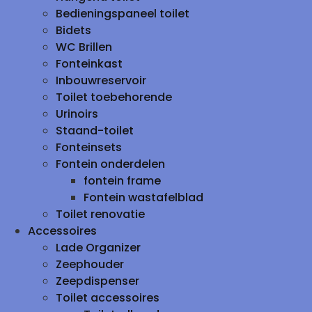
Bedieningspaneel toilet
Bidets
WC Brillen
Fonteinkast
Inbouwreservoir
Toilet toebehorende
Urinoirs
Staand-toilet
Fonteinsets
Fontein onderdelen
fontein frame
Fontein wastafelblad
Toilet renovatie
Accessoires
Lade Organizer
Zeephouder
Zeepdispenser
Toilet accessoires