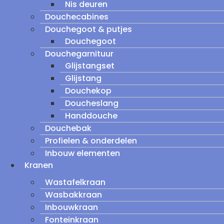
Nis deuren
Douchecabines
Douchegoot & putjes
Douchegoot
Douchegarnituur
Glijstangset
Glijstang
Douchekop
Doucheslang
Handdouche
Douchebak
Profielen & onderdelen
Inbouw elementen
Kranen
Wastafelkraan
Wasbakkraan
Inbouwkraan
Fonteinkraan