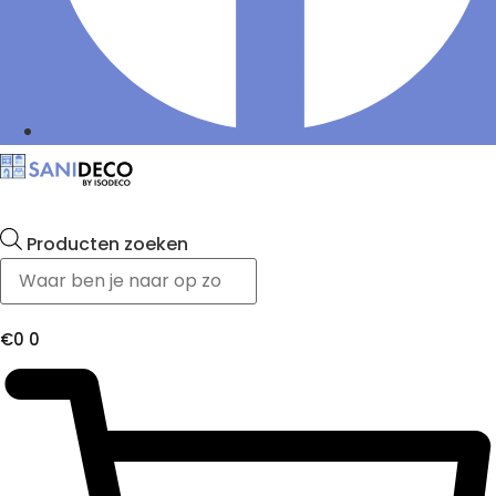
Producten zoeken
€
0
0