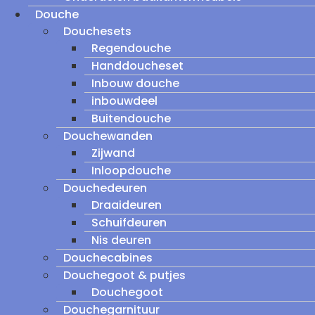
Douche
Douchesets
Regendouche
Handdoucheset
Inbouw douche
inbouwdeel
Buitendouche
Douchewanden
Zijwand
Inloopdouche
Douchedeuren
Draaideuren
Schuifdeuren
Nis deuren
Douchecabines
Douchegoot & putjes
Douchegoot
Douchegarnituur