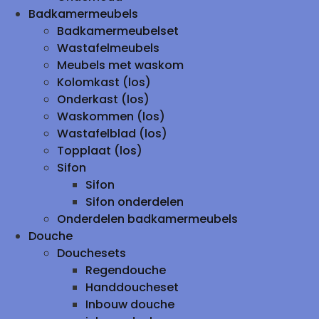
Badkamermeubels
Badkamermeubelset
Wastafelmeubels
Meubels met waskom
Kolomkast (los)
Onderkast (los)
Waskommen (los)
Wastafelblad (los)
Topplaat (los)
Sifon
Sifon
Sifon onderdelen
Onderdelen badkamermeubels
Douche
Douchesets
Regendouche
Handdoucheset
Inbouw douche