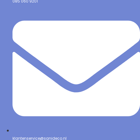
085 060 9201
klantenservice@sanideco.nl