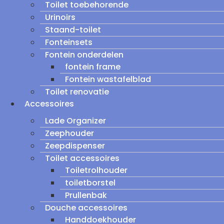
Toilet toebehorende
Urinoirs
Staand-toilet
Fonteinsets
Fontein onderdelen
fontein frame
Fontein wastafelblad
Toilet renovatie
Accessoires
Lade Organizer
Zeephouder
Zeepdispenser
Toilet accessoires
Toiletrolhouder
toiletborstel
Prullenbak
Douche accessoires
Handdoekhouder