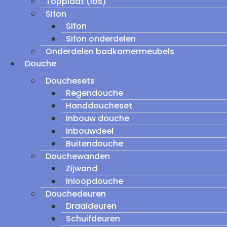
Topplaat (los)
Sifon
Sifon
Sifon onderdelen
Onderdelen badkamermeubels
Douche
Douchesets
Regendouche
Handdoucheset
Inbouw douche
inbouwdeel
Buitendouche
Douchewanden
Zijwand
Inloopdouche
Douchedeuren
Draaideuren
Schuifdeuren