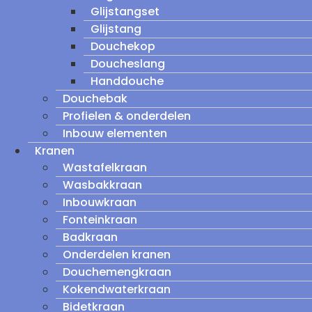
Glijstangset
Glijstang
Douchekop
Doucheslang
Handdouche
Douchebak
Profielen & onderdelen
Inbouw elementen
Kranen
Wastafelkraan
Wasbakkraan
Inbouwkraan
Fonteinkraan
Badkraan
Onderdelen kranen
Douchemengkraan
Kokendwaterkraan
Bidetkraan