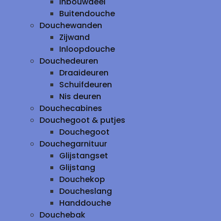
inbouwdeel
Buitendouche
Douchewanden
Zijwand
Inloopdouche
Douchedeuren
Draaideuren
Schuifdeuren
Nis deuren
Douchecabines
Douchegoot & putjes
Douchegoot
Douchegarnituur
Glijstangset
Glijstang
Douchekop
Doucheslang
Handdouche
Douchebak