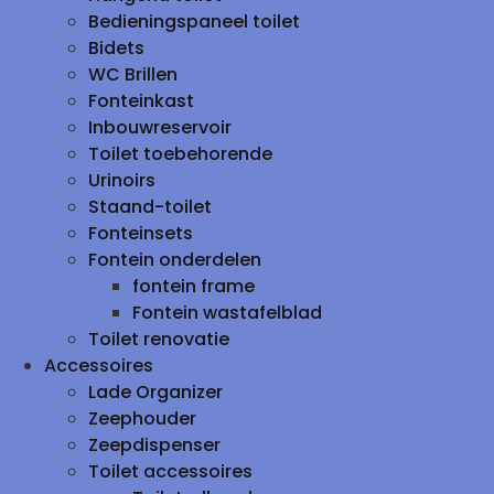
Bedieningspaneel toilet
Bidets
WC Brillen
Fonteinkast
Inbouwreservoir
Toilet toebehorende
Urinoirs
Staand-toilet
Fonteinsets
Fontein onderdelen
fontein frame
Fontein wastafelblad
Toilet renovatie
Accessoires
Lade Organizer
Zeephouder
Zeepdispenser
Toilet accessoires