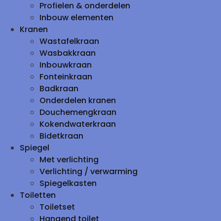
Profielen & onderdelen
Inbouw elementen
Kranen
Wastafelkraan
Wasbakkraan
Inbouwkraan
Fonteinkraan
Badkraan
Onderdelen kranen
Douchemengkraan
Kokendwaterkraan
Bidetkraan
Spiegel
Met verlichting
Verlichting / verwarming
Spiegelkasten
Toiletten
Toiletset
Hangend toilet