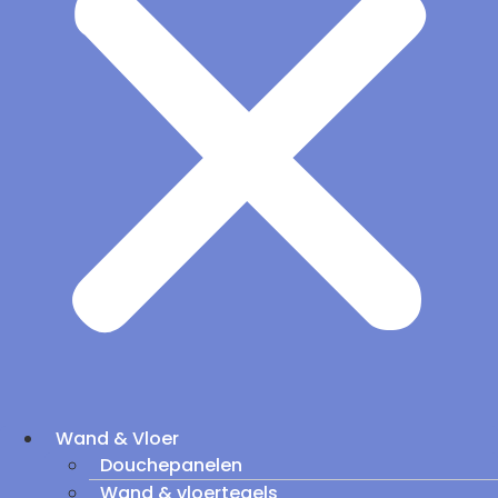
Wand & Vloer
Douchepanelen
Wand & vloertegels