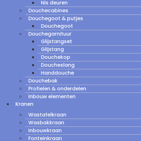
Nis deuren
Douchecabines
Douchegoot & putjes
Douchegoot
Douchegarnituur
Glijstangset
Glijstang
Douchekop
Doucheslang
Handdouche
Douchebak
Profielen & onderdelen
Inbouw elementen
Kranen
Wastafelkraan
Wasbakkraan
Inbouwkraan
Fonteinkraan