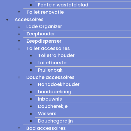
Fontein wastafelblad
Toilet renovatie
Accessoires
Lade Organizer
Zeephouder
Zeepdispenser
Toilet accessoires
Toiletrolhouder
toiletborstel
Prullenbak
Douche accessoires
Handdoekhouder
handdoekring
Inbouwnis
Doucherekje
Wissers
Douchegordijn
Bad accessoires