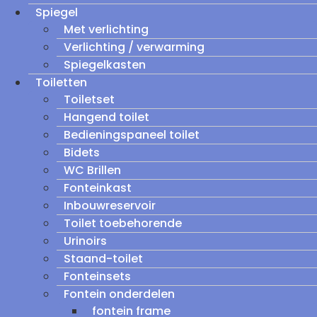
Spiegel
Met verlichting
Verlichting / verwarming
Spiegelkasten
Toiletten
Toiletset
Hangend toilet
Bedieningspaneel toilet
Bidets
WC Brillen
Fonteinkast
Inbouwreservoir
Toilet toebehorende
Urinoirs
Staand-toilet
Fonteinsets
Fontein onderdelen
fontein frame