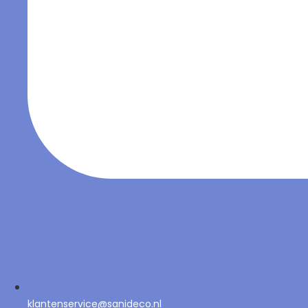
klantenservice@sanideco.nl