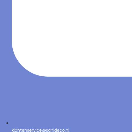
klantenservice@sanideco.nl