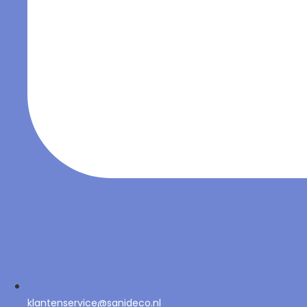
klantenservice@sanideco.nl