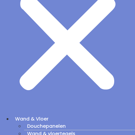
Wand & Vloer
Douchepanelen
Wand & vloertegels