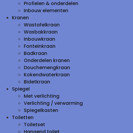
Profielen & onderdelen
Inbouw elementen
Kranen
Wastafelkraan
Wasbakkraan
Inbouwkraan
Fonteinkraan
Badkraan
Onderdelen kranen
Douchemengkraan
Kokendwaterkraan
Bidetkraan
Spiegel
Met verlichting
Verlichting / verwarming
Spiegelkasten
Toiletten
Toiletset
Hangend toilet