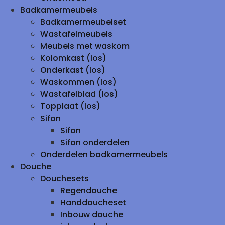
Badkamermeubels
Badkamermeubelset
Wastafelmeubels
Meubels met waskom
Kolomkast (los)
Onderkast (los)
Waskommen (los)
Wastafelblad (los)
Topplaat (los)
Sifon
Sifon
Sifon onderdelen
Onderdelen badkamermeubels
Douche
Douchesets
Regendouche
Handdoucheset
Inbouw douche