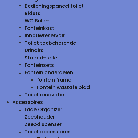
Bedieningspaneel toilet
Bidets
WC Brillen
Fonteinkast
Inbouwreservoir
Toilet toebehorende
Urinoirs
Staand-toilet
Fonteinsets
Fontein onderdelen
fontein frame
Fontein wastafelblad
Toilet renovatie
Accessoires
Lade Organizer
Zeephouder
Zeepdispenser
Toilet accessoires