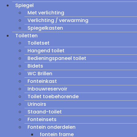
Spiegel
Met verlichting
Verlichting / verwarming
Spiegelkasten
Toiletten
Toiletset
Hangend toilet
Bedieningspaneel toilet
Bidets
WC Brillen
Fonteinkast
Inbouwreservoir
Toilet toebehorende
Urinoirs
Staand-toilet
Fonteinsets
Fontein onderdelen
fontein frame