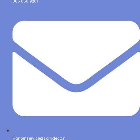
085 060 9201
klantenservice@sanideco.nl