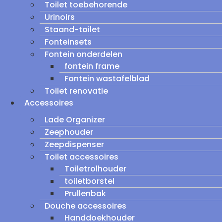
Toilet toebehorende
Urinoirs
Staand-toilet
Fonteinsets
Fontein onderdelen
fontein frame
Fontein wastafelblad
Toilet renovatie
Accessoires
Lade Organizer
Zeephouder
Zeepdispenser
Toilet accessoires
Toiletrolhouder
toiletborstel
Prullenbak
Douche accessoires
Handdoekhouder