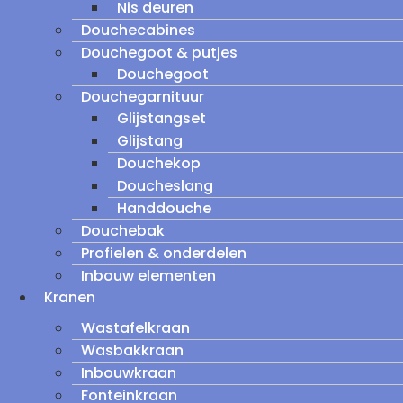
Nis deuren
Douchecabines
Douchegoot & putjes
Douchegoot
Douchegarnituur
Glijstangset
Glijstang
Douchekop
Doucheslang
Handdouche
Douchebak
Profielen & onderdelen
Inbouw elementen
Kranen
Wastafelkraan
Wasbakkraan
Inbouwkraan
Fonteinkraan