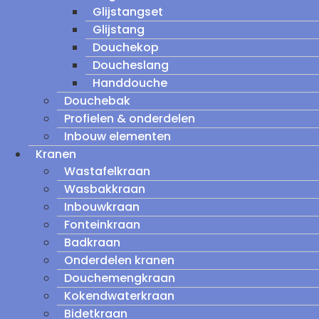
Glijstangset
Glijstang
Douchekop
Doucheslang
Handdouche
Douchebak
Profielen & onderdelen
Inbouw elementen
Kranen
Wastafelkraan
Wasbakkraan
Inbouwkraan
Fonteinkraan
Badkraan
Onderdelen kranen
Douchemengkraan
Kokendwaterkraan
Bidetkraan