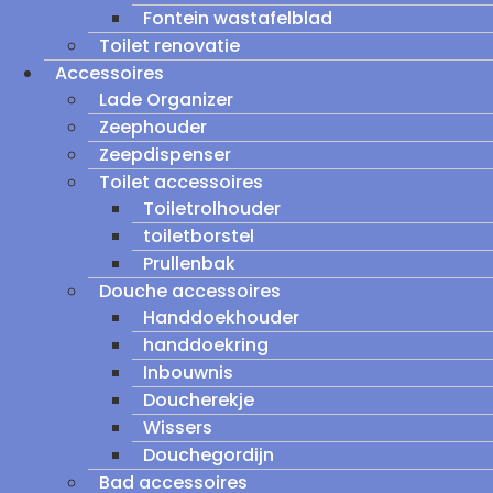
Fontein wastafelblad
Toilet renovatie
Accessoires
Lade Organizer
Zeephouder
Zeepdispenser
Toilet accessoires
Toiletrolhouder
toiletborstel
Prullenbak
Douche accessoires
Handdoekhouder
handdoekring
Inbouwnis
Doucherekje
Wissers
Douchegordijn
Bad accessoires