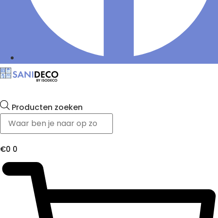
Producten zoeken
€
0
0