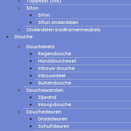
Topplaat (los)
Sifon
Sifon
Sifon onderdelen
Onderdelen badkamermeubels
Douche
Douchesets
Regendouche
Handdoucheset
Inbouw douche
inbouwdeel
Buitendouche
Douchewanden
Zijwand
Inloopdouche
Douchedeuren
Draaideuren
Schuifdeuren