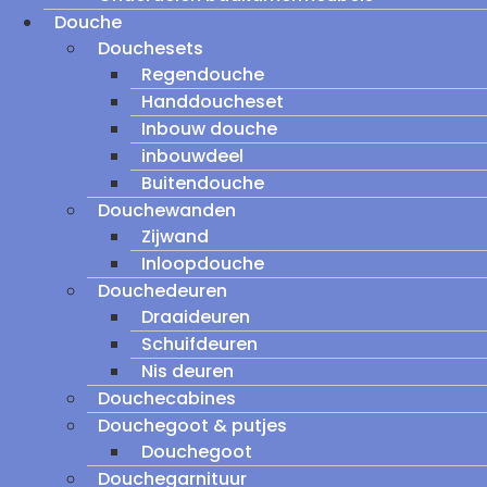
Douche
Douchesets
Regendouche
Handdoucheset
Inbouw douche
inbouwdeel
Buitendouche
Douchewanden
Zijwand
Inloopdouche
Douchedeuren
Draaideuren
Schuifdeuren
Nis deuren
Douchecabines
Douchegoot & putjes
Douchegoot
Douchegarnituur