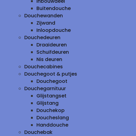
inbouwdeel
Buitendouche
Douchewanden
Zijwand
Inloopdouche
Douchedeuren
Draaideuren
Schuifdeuren
Nis deuren
Douchecabines
Douchegoot & putjes
Douchegoot
Douchegarnituur
Glijstangset
Glijstang
Douchekop
Doucheslang
Handdouche
Douchebak