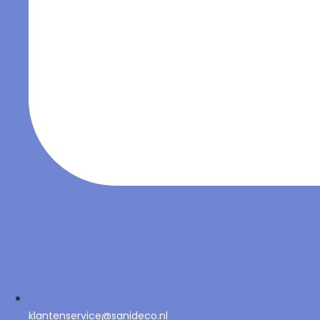
klantenservice@sanideco.nl