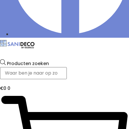
Producten zoeken
€
0
0