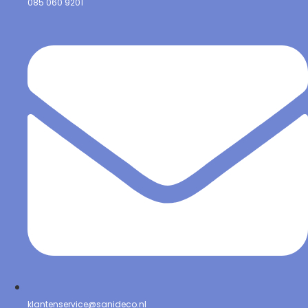
085 060 9201
klantenservice@sanideco.nl