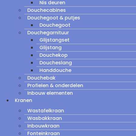
Nis deuren
Douchecabines
Douchegoot & putjes
Douchegoot
Douchegarnituur
Glijstangset
Glijstang
Douchekop
Doucheslang
Handdouche
Douchebak
Profielen & onderdelen
Inbouw elementen
Kranen
Wastafelkraan
Wasbakkraan
Inbouwkraan
Fonteinkraan