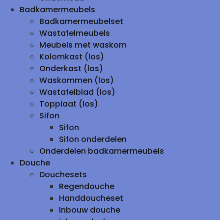
Badkamermeubels
Badkamermeubelset
Wastafelmeubels
Meubels met waskom
Kolomkast (los)
Onderkast (los)
Waskommen (los)
Wastafelblad (los)
Topplaat (los)
Sifon
Sifon
Sifon onderdelen
Onderdelen badkamermeubels
Douche
Douchesets
Regendouche
Handdoucheset
Inbouw douche