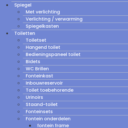
Spiegel
Met verlichting
Verlichting / verwarming
Spiegelkasten
Toiletten
Toiletset
Hangend toilet
Bedieningspaneel toilet
Bidets
WC Brillen
Fonteinkast
Inbouwreservoir
Toilet toebehorende
Urinoirs
Staand-toilet
Fonteinsets
Fontein onderdelen
fontein frame