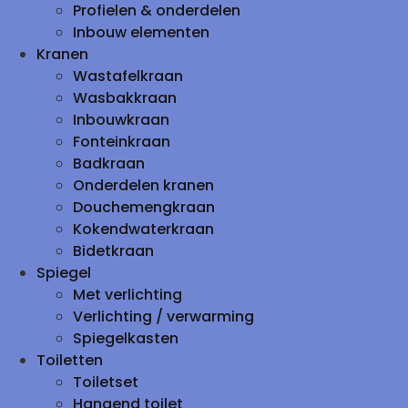
Profielen & onderdelen
Inbouw elementen
Kranen
Wastafelkraan
Wasbakkraan
Inbouwkraan
Fonteinkraan
Badkraan
Onderdelen kranen
Douchemengkraan
Kokendwaterkraan
Bidetkraan
Spiegel
Met verlichting
Verlichting / verwarming
Spiegelkasten
Toiletten
Toiletset
Hangend toilet