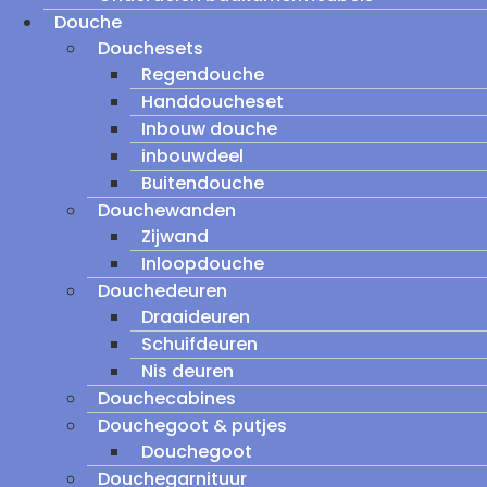
Douche
Douchesets
Regendouche
Handdoucheset
Inbouw douche
inbouwdeel
Buitendouche
Douchewanden
Zijwand
Inloopdouche
Douchedeuren
Draaideuren
Schuifdeuren
Nis deuren
Douchecabines
Douchegoot & putjes
Douchegoot
Douchegarnituur