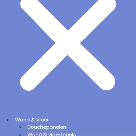
Wand & Vloer
Douchepanelen
Wand & vloertegels