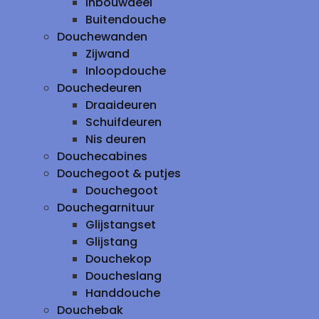
inbouwdeel
Buitendouche
Douchewanden
Zijwand
Inloopdouche
Douchedeuren
Draaideuren
Schuifdeuren
Nis deuren
Douchecabines
Douchegoot & putjes
Douchegoot
Douchegarnituur
Glijstangset
Glijstang
Douchekop
Doucheslang
Handdouche
Douchebak