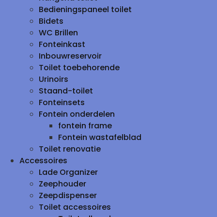
Bedieningspaneel toilet
Bidets
WC Brillen
Fonteinkast
Inbouwreservoir
Toilet toebehorende
Urinoirs
Staand-toilet
Fonteinsets
Fontein onderdelen
fontein frame
Fontein wastafelblad
Toilet renovatie
Accessoires
Lade Organizer
Zeephouder
Zeepdispenser
Toilet accessoires