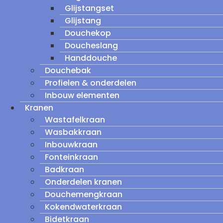
Glijstangset
Glijstang
Douchekop
Doucheslang
Handdouche
Douchebak
Profielen & onderdelen
Inbouw elementen
Kranen
Wastafelkraan
Wasbakkraan
Inbouwkraan
Fonteinkraan
Badkraan
Onderdelen kranen
Douchemengkraan
Kokendwaterkraan
Bidetkraan