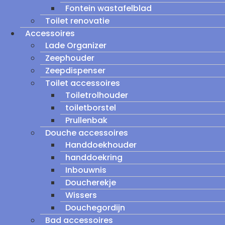
Fontein wastafelblad
Toilet renovatie
Accessoires
Lade Organizer
Zeephouder
Zeepdispenser
Toilet accessoires
Toiletrolhouder
toiletborstel
Prullenbak
Douche accessoires
Handdoekhouder
handdoekring
Inbouwnis
Doucherekje
Wissers
Douchegordijn
Bad accessoires