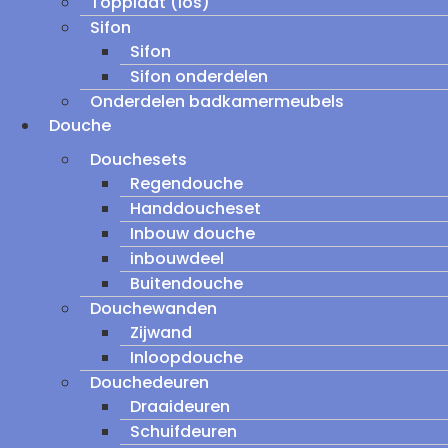
Topplaat (los)
Sifon
Sifon
Sifon onderdelen
Onderdelen badkamermeubels
Douche
Douchesets
Regendouche
Handdoucheset
Inbouw douche
inbouwdeel
Buitendouche
Douchewanden
Zijwand
Inloopdouche
Douchedeuren
Draaideuren
Schuifdeuren