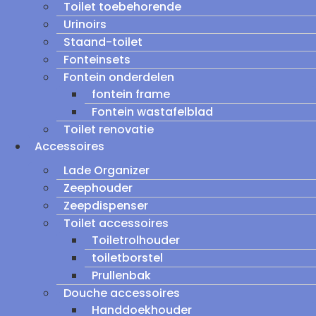
Toilet toebehorende
Urinoirs
Staand-toilet
Fonteinsets
Fontein onderdelen
fontein frame
Fontein wastafelblad
Toilet renovatie
Accessoires
Lade Organizer
Zeephouder
Zeepdispenser
Toilet accessoires
Toiletrolhouder
toiletborstel
Prullenbak
Douche accessoires
Handdoekhouder