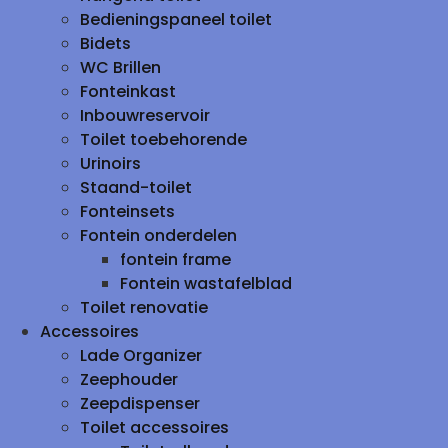
Bedieningspaneel toilet
Bidets
WC Brillen
Fonteinkast
Inbouwreservoir
Toilet toebehorende
Urinoirs
Staand-toilet
Fonteinsets
Fontein onderdelen
fontein frame
Fontein wastafelblad
Toilet renovatie
Accessoires
Lade Organizer
Zeephouder
Zeepdispenser
Toilet accessoires