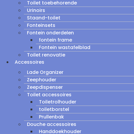
Toilet toebehorende
Urinoirs
Staand-toilet
Fonteinsets
Fontein onderdelen
fontein frame
Fontein wastafelblad
Toilet renovatie
Accessoires
Lade Organizer
Zeephouder
Zeepdispenser
Toilet accessoires
Toiletrolhouder
toiletborstel
Prullenbak
Douche accessoires
Handdoekhouder