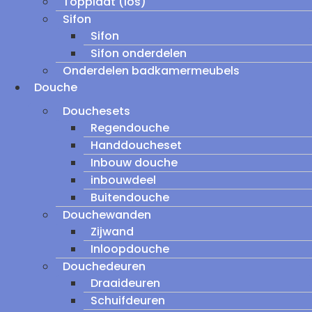
Topplaat (los)
Sifon
Sifon
Sifon onderdelen
Onderdelen badkamermeubels
Douche
Douchesets
Regendouche
Handdoucheset
Inbouw douche
inbouwdeel
Buitendouche
Douchewanden
Zijwand
Inloopdouche
Douchedeuren
Draaideuren
Schuifdeuren