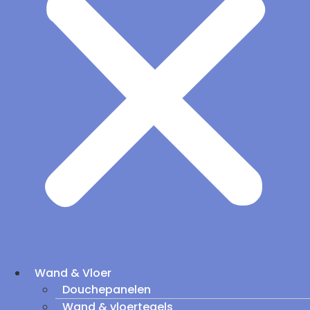
Wand & Vloer
Douchepanelen
Wand & vloertegels