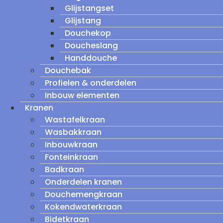
Glijstangset
Glijstang
Douchekop
Doucheslang
Handdouche
Douchebak
Profielen & onderdelen
Inbouw elementen
Kranen
Wastafelkraan
Wasbakkraan
Inbouwkraan
Fonteinkraan
Badkraan
Onderdelen kranen
Douchemengkraan
Kokendwaterkraan
Bidetkraan