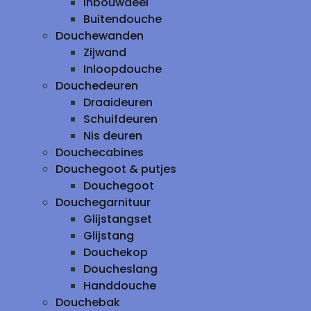
inbouwdeel
Buitendouche
Douchewanden
Zijwand
Inloopdouche
Douchedeuren
Draaideuren
Schuifdeuren
Nis deuren
Douchecabines
Douchegoot & putjes
Douchegoot
Douchegarnituur
Glijstangset
Glijstang
Douchekop
Doucheslang
Handdouche
Douchebak