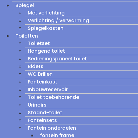
Spiegel
Met verlichting
Verlichting / verwarming
Spiegelkasten
Toiletten
Toiletset
Hangend toilet
Bedieningspaneel toilet
Bidets
WC Brillen
Fonteinkast
Inbouwreservoir
Toilet toebehorende
Urinoirs
Staand-toilet
Fonteinsets
Fontein onderdelen
fontein frame