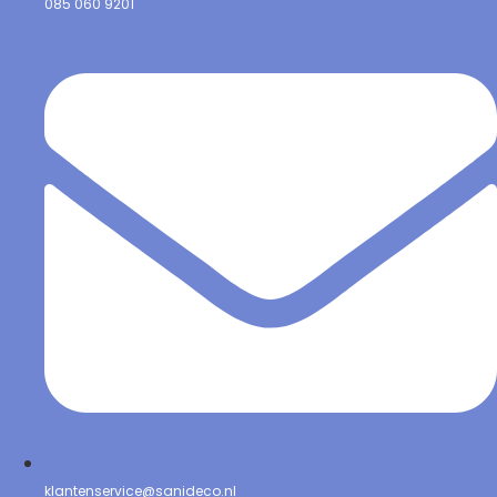
085 060 9201
klantenservice@sanideco.nl