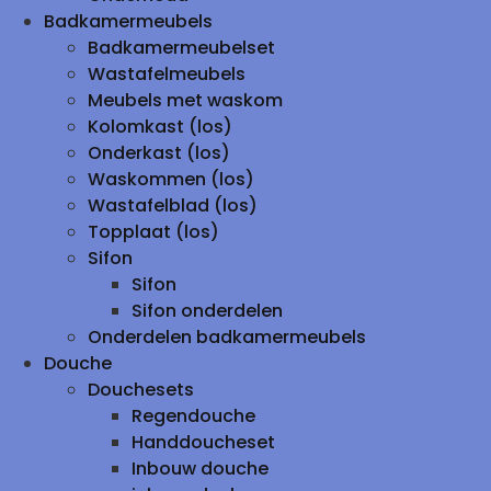
Badkamermeubels
Badkamermeubelset
Wastafelmeubels
Meubels met waskom
Kolomkast (los)
Onderkast (los)
Waskommen (los)
Wastafelblad (los)
Topplaat (los)
Sifon
Sifon
Sifon onderdelen
Onderdelen badkamermeubels
Douche
Douchesets
Regendouche
Handdoucheset
Inbouw douche