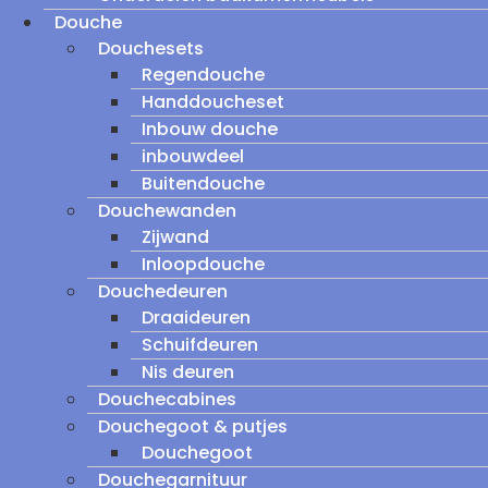
Douche
Douchesets
Regendouche
Handdoucheset
Inbouw douche
inbouwdeel
Buitendouche
Douchewanden
Zijwand
Inloopdouche
Douchedeuren
Draaideuren
Schuifdeuren
Nis deuren
Douchecabines
Douchegoot & putjes
Douchegoot
Douchegarnituur