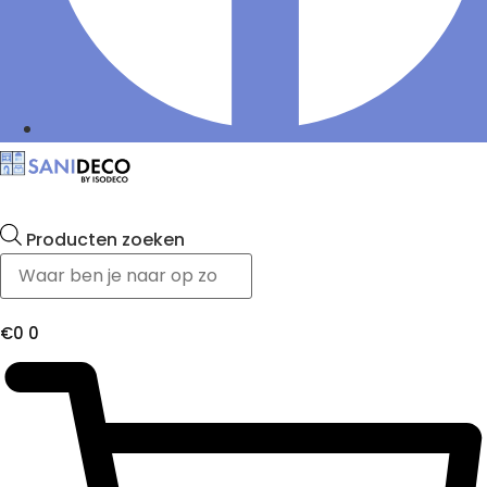
Producten zoeken
€
0
0