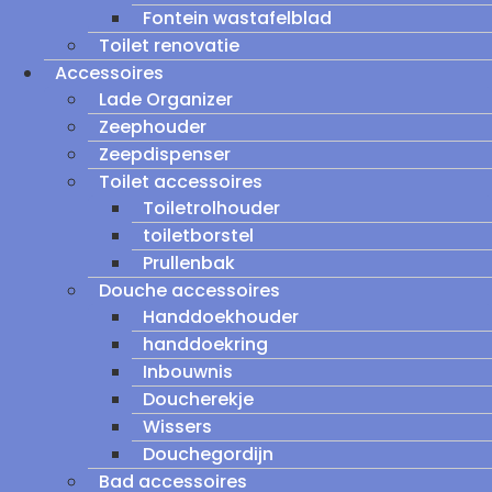
Fontein wastafelblad
Toilet renovatie
Accessoires
Lade Organizer
Zeephouder
Zeepdispenser
Toilet accessoires
Toiletrolhouder
toiletborstel
Prullenbak
Douche accessoires
Handdoekhouder
handdoekring
Inbouwnis
Doucherekje
Wissers
Douchegordijn
Bad accessoires