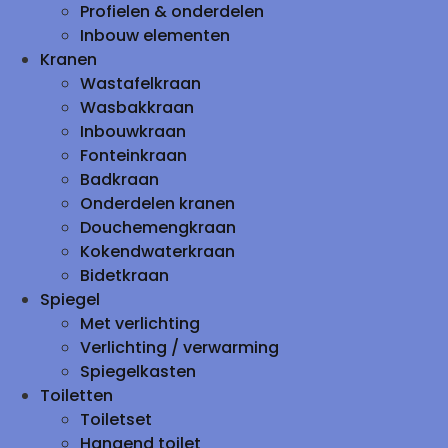
Profielen & onderdelen
Inbouw elementen
Kranen
Wastafelkraan
Wasbakkraan
Inbouwkraan
Fonteinkraan
Badkraan
Onderdelen kranen
Douchemengkraan
Kokendwaterkraan
Bidetkraan
Spiegel
Met verlichting
Verlichting / verwarming
Spiegelkasten
Toiletten
Toiletset
Hangend toilet