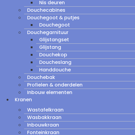
Nis deuren
Douchecabines
Douchegoot & putjes
Douchegoot
Douchegarnituur
Glijstangset
Glijstang
Douchekop
Doucheslang
Handdouche
Douchebak
Profielen & onderdelen
Inbouw elementen
Kranen
Wastafelkraan
Wasbakkraan
Inbouwkraan
Fonteinkraan