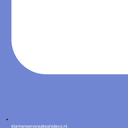
klantenservice@sanideco.nl