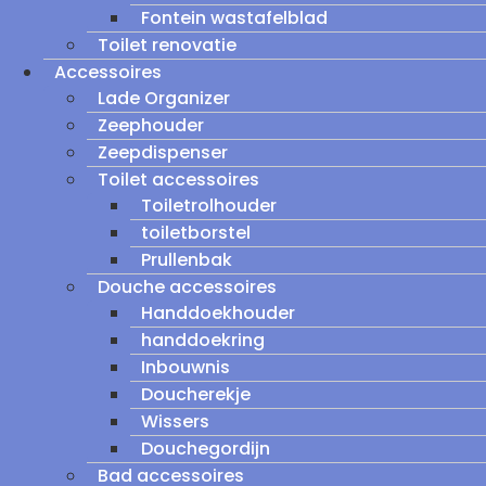
Fontein wastafelblad
Toilet renovatie
Accessoires
Lade Organizer
Zeephouder
Zeepdispenser
Toilet accessoires
Toiletrolhouder
toiletborstel
Prullenbak
Douche accessoires
Handdoekhouder
handdoekring
Inbouwnis
Doucherekje
Wissers
Douchegordijn
Bad accessoires