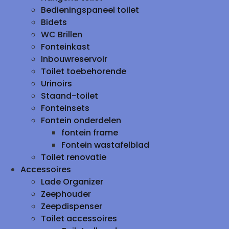
Bedieningspaneel toilet
Bidets
WC Brillen
Fonteinkast
Inbouwreservoir
Toilet toebehorende
Urinoirs
Staand-toilet
Fonteinsets
Fontein onderdelen
fontein frame
Fontein wastafelblad
Toilet renovatie
Accessoires
Lade Organizer
Zeephouder
Zeepdispenser
Toilet accessoires