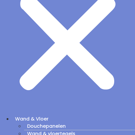
Wand & Vloer
Douchepanelen
Wand & vloertegels