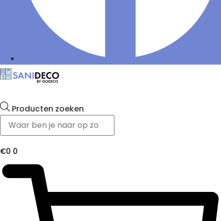
Producten zoeken
€
0
0