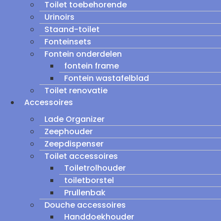
Toilet toebehorende
Urinoirs
Staand-toilet
Fonteinsets
Fontein onderdelen
fontein frame
Fontein wastafelblad
Toilet renovatie
Accessoires
Lade Organizer
Zeephouder
Zeepdispenser
Toilet accessoires
Toiletrolhouder
toiletborstel
Prullenbak
Douche accessoires
Handdoekhouder