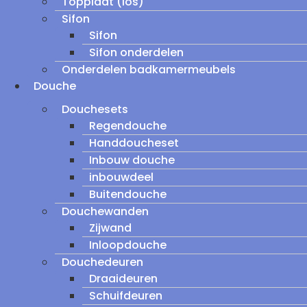
Topplaat (los)
Sifon
Sifon
Sifon onderdelen
Onderdelen badkamermeubels
Douche
Douchesets
Regendouche
Handdoucheset
Inbouw douche
inbouwdeel
Buitendouche
Douchewanden
Zijwand
Inloopdouche
Douchedeuren
Draaideuren
Schuifdeuren