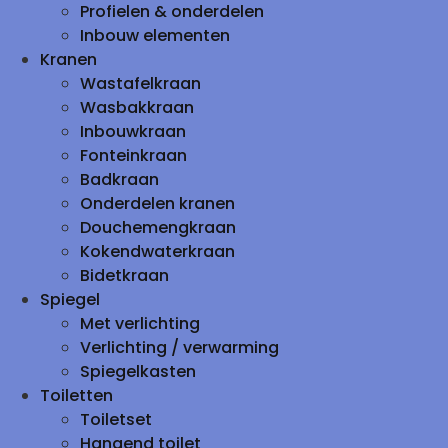
Profielen & onderdelen
Inbouw elementen
Kranen
Wastafelkraan
Wasbakkraan
Inbouwkraan
Fonteinkraan
Badkraan
Onderdelen kranen
Douchemengkraan
Kokendwaterkraan
Bidetkraan
Spiegel
Met verlichting
Verlichting / verwarming
Spiegelkasten
Toiletten
Toiletset
Hangend toilet