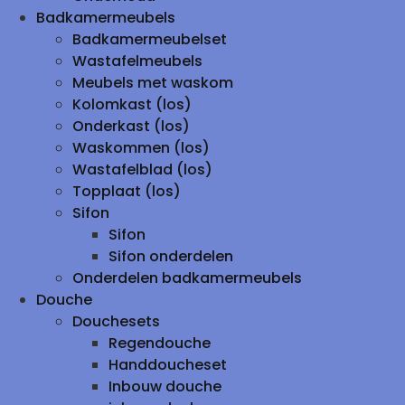
Badkamermeubels
Badkamermeubelset
Wastafelmeubels
Meubels met waskom
Kolomkast (los)
Onderkast (los)
Waskommen (los)
Wastafelblad (los)
Topplaat (los)
Sifon
Sifon
Sifon onderdelen
Onderdelen badkamermeubels
Douche
Douchesets
Regendouche
Handdoucheset
Inbouw douche