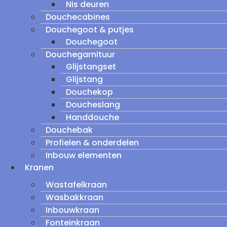
Nis deuren
Douchecabines
Douchegoot & putjes
Douchegoot
Douchegarnituur
Glijstangset
Glijstang
Douchekop
Doucheslang
Handdouche
Douchebak
Profielen & onderdelen
Inbouw elementen
Kranen
Wastafelkraan
Wasbakkraan
Inbouwkraan
Fonteinkraan