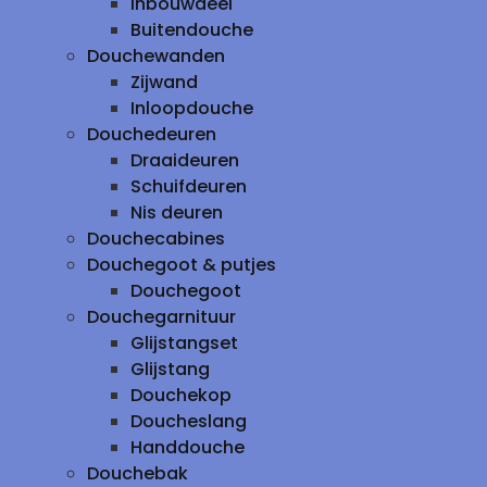
inbouwdeel
Buitendouche
Douchewanden
Zijwand
Inloopdouche
Douchedeuren
Draaideuren
Schuifdeuren
Nis deuren
Douchecabines
Douchegoot & putjes
Douchegoot
Douchegarnituur
Glijstangset
Glijstang
Douchekop
Doucheslang
Handdouche
Douchebak