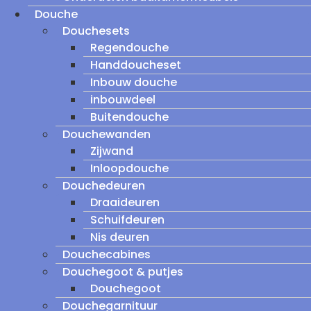
Douche
Douchesets
Regendouche
Handdoucheset
Inbouw douche
inbouwdeel
Buitendouche
Douchewanden
Zijwand
Inloopdouche
Douchedeuren
Draaideuren
Schuifdeuren
Nis deuren
Douchecabines
Douchegoot & putjes
Douchegoot
Douchegarnituur