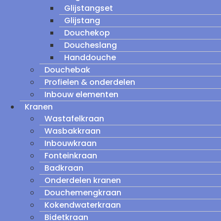
Glijstangset
Glijstang
Douchekop
Doucheslang
Handdouche
Douchebak
Profielen & onderdelen
Inbouw elementen
Kranen
Wastafelkraan
Wasbakkraan
Inbouwkraan
Fonteinkraan
Badkraan
Onderdelen kranen
Douchemengkraan
Kokendwaterkraan
Bidetkraan