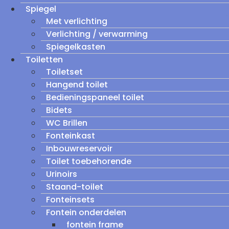
Spiegel
Met verlichting
Verlichting / verwarming
Spiegelkasten
Toiletten
Toiletset
Hangend toilet
Bedieningspaneel toilet
Bidets
WC Brillen
Fonteinkast
Inbouwreservoir
Toilet toebehorende
Urinoirs
Staand-toilet
Fonteinsets
Fontein onderdelen
fontein frame