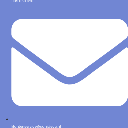
085 060 9201
klantenservice@sanideco.nl