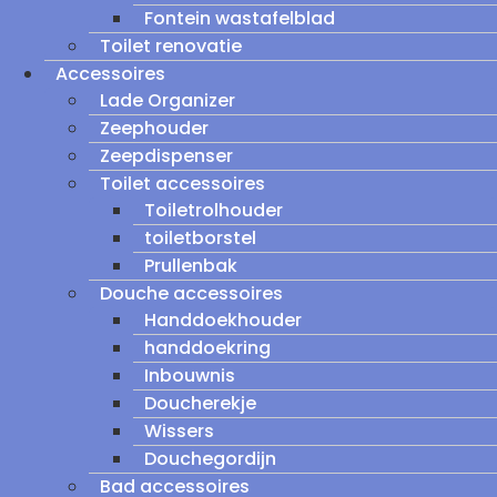
Fontein wastafelblad
Toilet renovatie
Accessoires
Lade Organizer
Zeephouder
Zeepdispenser
Toilet accessoires
Toiletrolhouder
toiletborstel
Prullenbak
Douche accessoires
Handdoekhouder
handdoekring
Inbouwnis
Doucherekje
Wissers
Douchegordijn
Bad accessoires