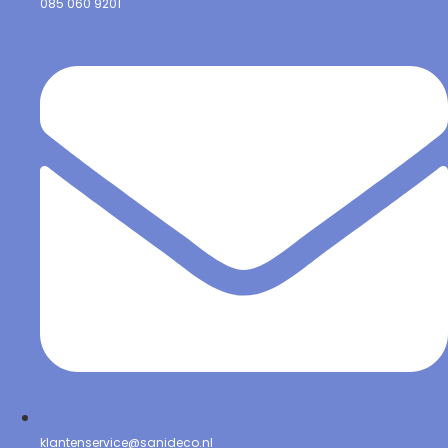
085 060 9201
klantenservice@sanideco.nl