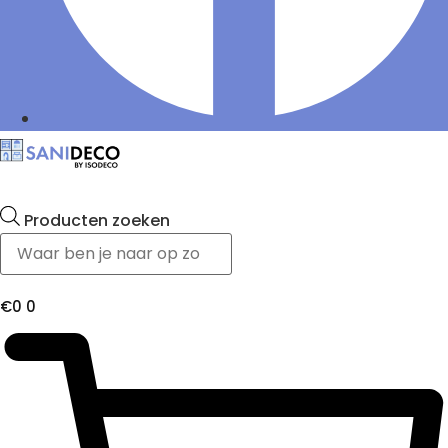
Producten zoeken
€
0
0