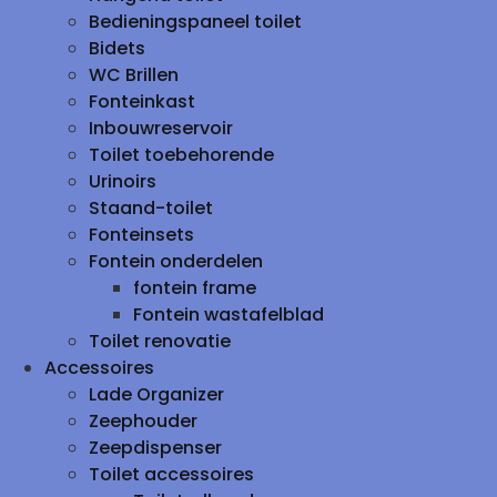
Bedieningspaneel toilet
Bidets
WC Brillen
Fonteinkast
Inbouwreservoir
Toilet toebehorende
Urinoirs
Staand-toilet
Fonteinsets
Fontein onderdelen
fontein frame
Fontein wastafelblad
Toilet renovatie
Accessoires
Lade Organizer
Zeephouder
Zeepdispenser
Toilet accessoires