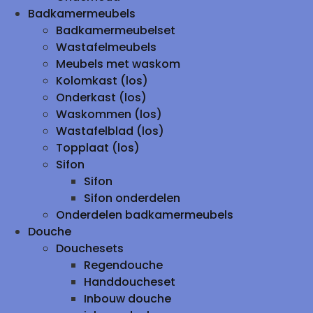
Badkamermeubels
Badkamermeubelset
Wastafelmeubels
Meubels met waskom
Kolomkast (los)
Onderkast (los)
Waskommen (los)
Wastafelblad (los)
Topplaat (los)
Sifon
Sifon
Sifon onderdelen
Onderdelen badkamermeubels
Douche
Douchesets
Regendouche
Handdoucheset
Inbouw douche