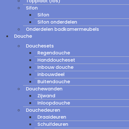
Topplaat (los)
Sifon
Sifon
Sifon onderdelen
Onderdelen badkamermeubels
Douche
Douchesets
Regendouche
Handdoucheset
Inbouw douche
inbouwdeel
Buitendouche
Douchewanden
Zijwand
Inloopdouche
Douchedeuren
Draaideuren
Schuifdeuren