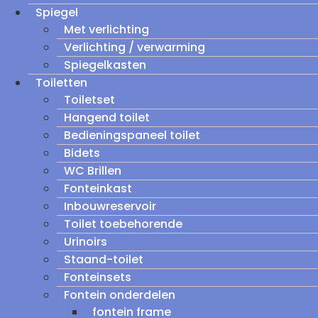
Spiegel
Met verlichting
Verlichting / verwarming
Spiegelkasten
Toiletten
Toiletset
Hangend toilet
Bedieningspaneel toilet
Bidets
WC Brillen
Fonteinkast
Inbouwreservoir
Toilet toebehorende
Urinoirs
Staand-toilet
Fonteinsets
Fontein onderdelen
fontein frame