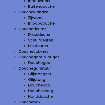
inbouwdeel
Buitendouche
Douchewanden
Zijwand
Inloopdouche
Douchedeuren
Draaideuren
Schuifdeuren
Nis deuren
Douchecabines
Douchegoot & putjes
Douchegoot
Douchegarnituur
Glijstangset
Glijstang
Douchekop
Doucheslang
Handdouche
Douchebak