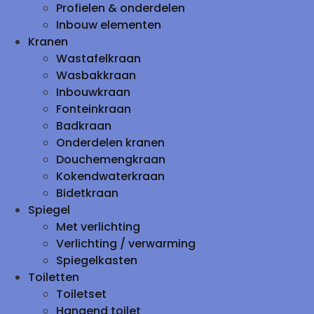
Profielen & onderdelen
Inbouw elementen
Kranen
Wastafelkraan
Wasbakkraan
Inbouwkraan
Fonteinkraan
Badkraan
Onderdelen kranen
Douchemengkraan
Kokendwaterkraan
Bidetkraan
Spiegel
Met verlichting
Verlichting / verwarming
Spiegelkasten
Toiletten
Toiletset
Hangend toilet