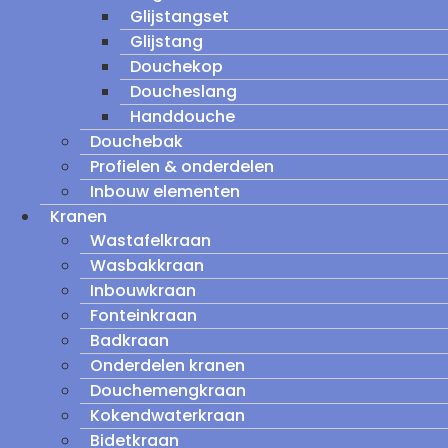
Glijstangset
Glijstang
Douchekop
Doucheslang
Handdouche
Douchebak
Profielen & onderdelen
Inbouw elementen
Kranen
Wastafelkraan
Wasbakkraan
Inbouwkraan
Fonteinkraan
Badkraan
Onderdelen kranen
Douchemengkraan
Kokendwaterkraan
Bidetkraan