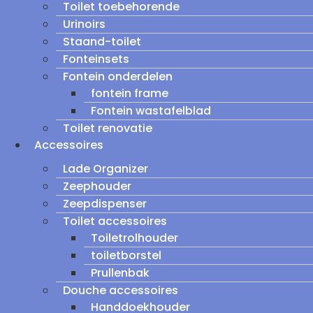
Toilet toebehorende
Urinoirs
Staand-toilet
Fonteinsets
Fontein onderdelen
fontein frame
Fontein wastafelblad
Toilet renovatie
Accessoires
Lade Organizer
Zeephouder
Zeepdispenser
Toilet accessoires
Toiletrolhouder
toiletborstel
Prullenbak
Douche accessoires
Handdoekhouder