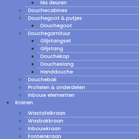
Nis deuren
Douchecabines
Douchegoot & putjes
Douchegoot
Douchegarnituur
Glijstangset
Glijstang
Douchekop
Doucheslang
Handdouche
Douchebak
Profielen & onderdelen
Inbouw elementen
Kranen
Wastafelkraan
Wasbakkraan
Inbouwkraan
Fonteinkraan