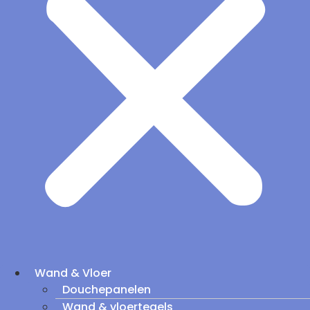
Wand & Vloer
Douchepanelen
Wand & vloertegels