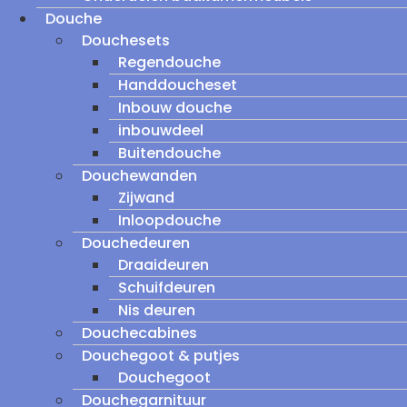
Douche
Douchesets
Regendouche
Handdoucheset
Inbouw douche
inbouwdeel
Buitendouche
Douchewanden
Zijwand
Inloopdouche
Douchedeuren
Draaideuren
Schuifdeuren
Nis deuren
Douchecabines
Douchegoot & putjes
Douchegoot
Douchegarnituur