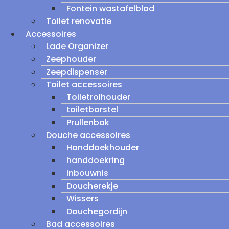
Fontein wastafelblad
Toilet renovatie
Accessoires
Lade Organizer
Zeephouder
Zeepdispenser
Toilet accessoires
Toiletrolhouder
toiletborstel
Prullenbak
Douche accessoires
Handdoekhouder
handdoekring
Inbouwnis
Doucherekje
Wissers
Douchegordijn
Bad accessoires