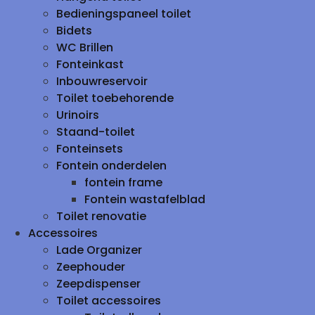
Bedieningspaneel toilet
Bidets
WC Brillen
Fonteinkast
Inbouwreservoir
Toilet toebehorende
Urinoirs
Staand-toilet
Fonteinsets
Fontein onderdelen
fontein frame
Fontein wastafelblad
Toilet renovatie
Accessoires
Lade Organizer
Zeephouder
Zeepdispenser
Toilet accessoires