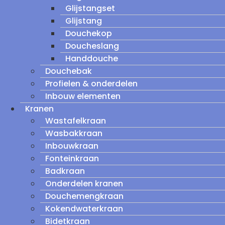
Glijstangset
Glijstang
Douchekop
Doucheslang
Handdouche
Douchebak
Profielen & onderdelen
Inbouw elementen
Kranen
Wastafelkraan
Wasbakkraan
Inbouwkraan
Fonteinkraan
Badkraan
Onderdelen kranen
Douchemengkraan
Kokendwaterkraan
Bidetkraan