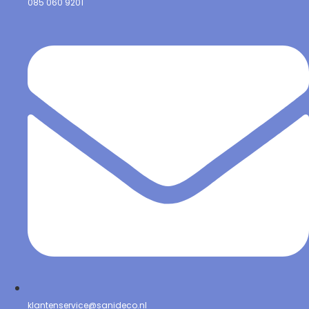
085 060 9201
klantenservice@sanideco.nl