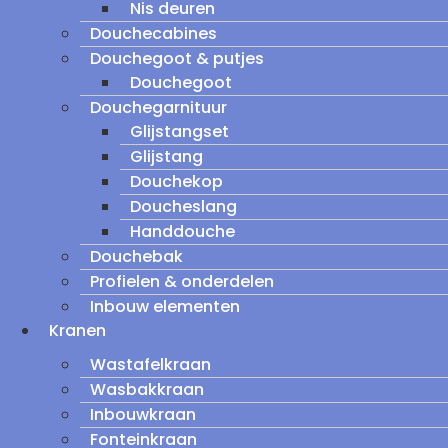
Nis deuren
Douchecabines
Douchegoot & putjes
Douchegoot
Douchegarnituur
Glijstangset
Glijstang
Douchekop
Doucheslang
Handdouche
Douchebak
Profielen & onderdelen
Inbouw elementen
Kranen
Wastafelkraan
Wasbakkraan
Inbouwkraan
Fonteinkraan