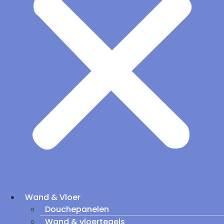
Wand & Vloer
Douchepanelen
Wand & vloertegels