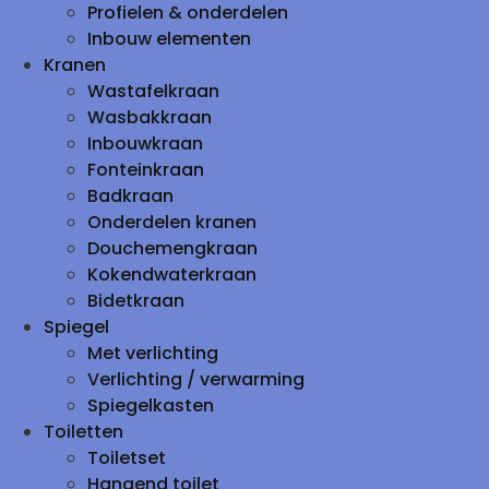
Profielen & onderdelen
Inbouw elementen
Kranen
Wastafelkraan
Wasbakkraan
Inbouwkraan
Fonteinkraan
Badkraan
Onderdelen kranen
Douchemengkraan
Kokendwaterkraan
Bidetkraan
Spiegel
Met verlichting
Verlichting / verwarming
Spiegelkasten
Toiletten
Toiletset
Hangend toilet