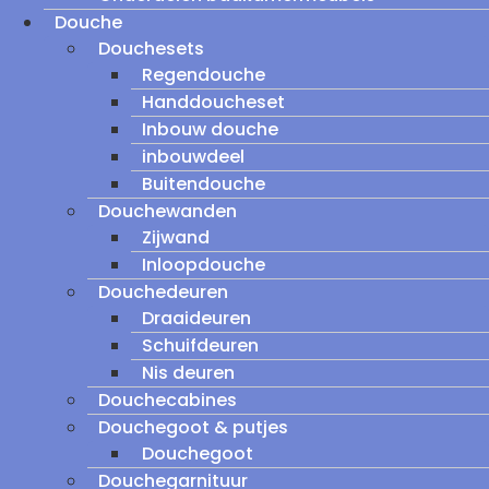
Douche
Douchesets
Regendouche
Handdoucheset
Inbouw douche
inbouwdeel
Buitendouche
Douchewanden
Zijwand
Inloopdouche
Douchedeuren
Draaideuren
Schuifdeuren
Nis deuren
Douchecabines
Douchegoot & putjes
Douchegoot
Douchegarnituur