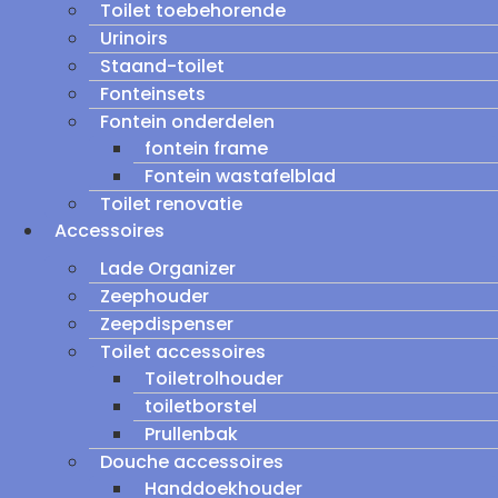
Toilet toebehorende
Urinoirs
Staand-toilet
Fonteinsets
Fontein onderdelen
fontein frame
Fontein wastafelblad
Toilet renovatie
Accessoires
Lade Organizer
Zeephouder
Zeepdispenser
Toilet accessoires
Toiletrolhouder
toiletborstel
Prullenbak
Douche accessoires
Handdoekhouder