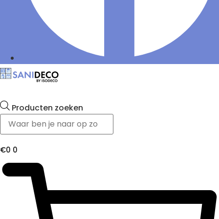
Producten zoeken
€
0
0