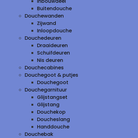
inbouwdeel
Buitendouche
Douchewanden
Zijwand
Inloopdouche
Douchedeuren
Draaideuren
Schuifdeuren
Nis deuren
Douchecabines
Douchegoot & putjes
Douchegoot
Douchegarnituur
Glijstangset
Glijstang
Douchekop
Doucheslang
Handdouche
Douchebak