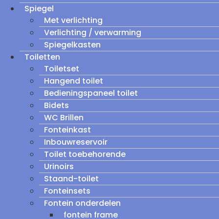
Spiegel
Met verlichting
Verlichting / verwarming
Spiegelkasten
Toiletten
Toiletset
Hangend toilet
Bedieningspaneel toilet
Bidets
WC Brillen
Fonteinkast
Inbouwreservoir
Toilet toebehorende
Urinoirs
Staand-toilet
Fonteinsets
Fontein onderdelen
fontein frame