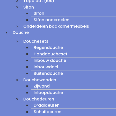
Topplaat (los)
Sifon
Sifon
Sifon onderdelen
Onderdelen badkamermeubels
Douche
Douchesets
Regendouche
Handdoucheset
Inbouw douche
inbouwdeel
Buitendouche
Douchewanden
Zijwand
Inloopdouche
Douchedeuren
Draaideuren
Schuifdeuren