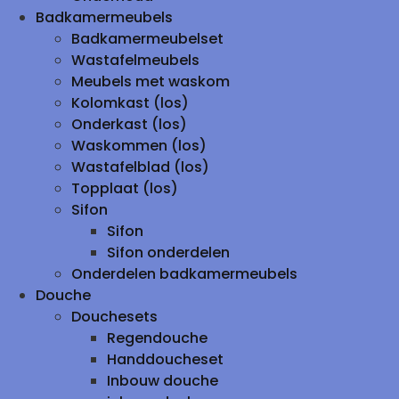
Badkamermeubels
Badkamermeubelset
Wastafelmeubels
Meubels met waskom
Kolomkast (los)
Onderkast (los)
Waskommen (los)
Wastafelblad (los)
Topplaat (los)
Sifon
Sifon
Sifon onderdelen
Onderdelen badkamermeubels
Douche
Douchesets
Regendouche
Handdoucheset
Inbouw douche