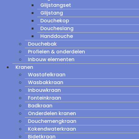
Glijstangset
Glijstang
Douchekop
Doucheslang
Handdouche
Douchebak
Profielen & onderdelen
Inbouw elementen
Kranen
Wastafelkraan
Wasbakkraan
Inbouwkraan
Fonteinkraan
Badkraan
Onderdelen kranen
Douchemengkraan
Kokendwaterkraan
Bidetkraan