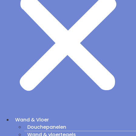
Wand & Vloer
Douchepanelen
Wand & vloertegels