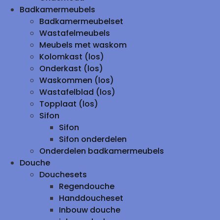
Badkamermeubels
Badkamermeubelset
Wastafelmeubels
Meubels met waskom
Kolomkast (los)
Onderkast (los)
Waskommen (los)
Wastafelblad (los)
Topplaat (los)
Sifon
Sifon
Sifon onderdelen
Onderdelen badkamermeubels
Douche
Douchesets
Regendouche
Handdoucheset
Inbouw douche