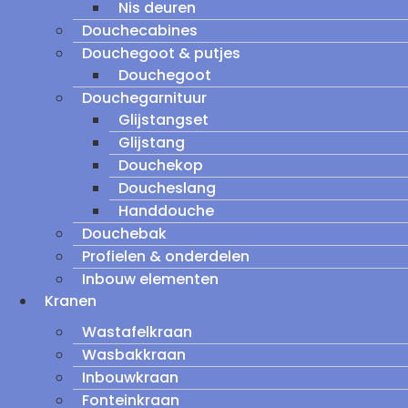
Nis deuren
Douchecabines
Douchegoot & putjes
Douchegoot
Douchegarnituur
Glijstangset
Glijstang
Douchekop
Doucheslang
Handdouche
Douchebak
Profielen & onderdelen
Inbouw elementen
Kranen
Wastafelkraan
Wasbakkraan
Inbouwkraan
Fonteinkraan