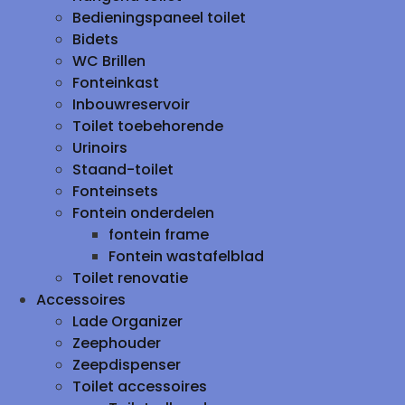
Bedieningspaneel toilet
Bidets
WC Brillen
Fonteinkast
Inbouwreservoir
Toilet toebehorende
Urinoirs
Staand-toilet
Fonteinsets
Fontein onderdelen
fontein frame
Fontein wastafelblad
Toilet renovatie
Accessoires
Lade Organizer
Zeephouder
Zeepdispenser
Toilet accessoires