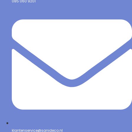
085 060 9201
klantenservice@sanideco.nl