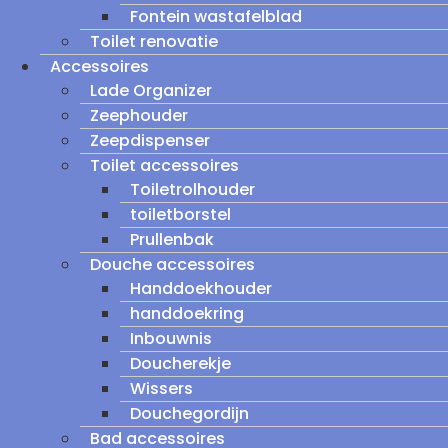
Fontein wastafelblad
Toilet renovatie
Accessoires
Lade Organizer
Zeephouder
Zeepdispenser
Toilet accessoires
Toiletrolhouder
toiletborstel
Prullenbak
Douche accessoires
Handdoekhouder
handdoekring
Inbouwnis
Doucherekje
Wissers
Douchegordijn
Bad accessoires