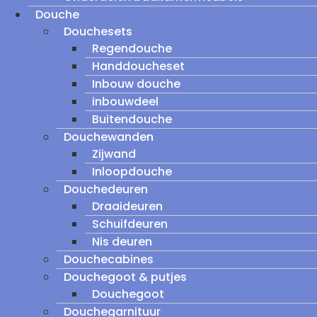
Douche
Douchesets
Regendouche
Handdoucheset
Inbouw douche
inbouwdeel
Buitendouche
Douchewanden
Zijwand
Inloopdouche
Douchedeuren
Draaideuren
Schuifdeuren
Nis deuren
Douchecabines
Douchegoot & putjes
Douchegoot
Douchegarnituur