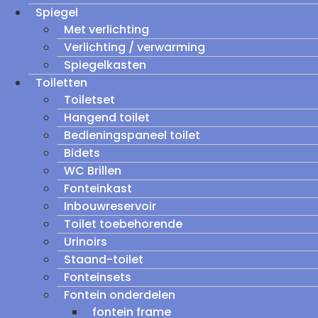
Spiegel
Met verlichting
Verlichting / verwarming
Spiegelkasten
Toiletten
Toiletset
Hangend toilet
Bedieningspaneel toilet
Bidets
WC Brillen
Fonteinkast
Inbouwreservoir
Toilet toebehorende
Urinoirs
Staand-toilet
Fonteinsets
Fontein onderdelen
fontein frame