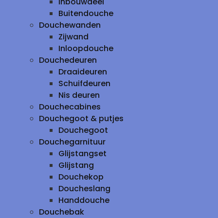
inbouwdeel
Buitendouche
Douchewanden
Zijwand
Inloopdouche
Douchedeuren
Draaideuren
Schuifdeuren
Nis deuren
Douchecabines
Douchegoot & putjes
Douchegoot
Douchegarnituur
Glijstangset
Glijstang
Douchekop
Doucheslang
Handdouche
Douchebak