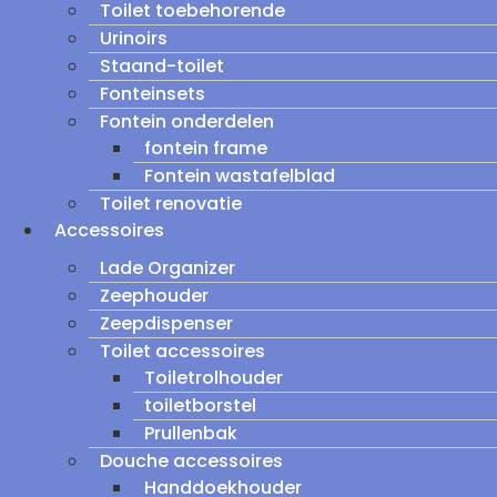
Toilet toebehorende
Urinoirs
Staand-toilet
Fonteinsets
Fontein onderdelen
fontein frame
Fontein wastafelblad
Toilet renovatie
Accessoires
Lade Organizer
Zeephouder
Zeepdispenser
Toilet accessoires
Toiletrolhouder
toiletborstel
Prullenbak
Douche accessoires
Handdoekhouder