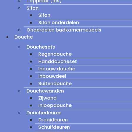
Topplaat (los)
Sifon
Sifon
Sifon onderdelen
Onderdelen badkamermeubels
Douche
Douchesets
Regendouche
Handdoucheset
Inbouw douche
inbouwdeel
Buitendouche
Douchewanden
Zijwand
Inloopdouche
Douchedeuren
Draaideuren
Schuifdeuren