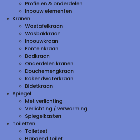
Profielen & onderdelen
Inbouw elementen
Kranen
Wastafelkraan
Wasbakkraan
Inbouwkraan
Fonteinkraan
Badkraan
Onderdelen kranen
Douchemengkraan
Kokendwaterkraan
Bidetkraan
Spiegel
Met verlichting
Verlichting / verwarming
Spiegelkasten
Toiletten
Toiletset
Hangend toilet