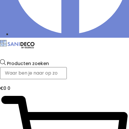
Producten zoeken
€
0
0