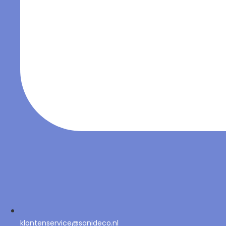
klantenservice@sanideco.nl