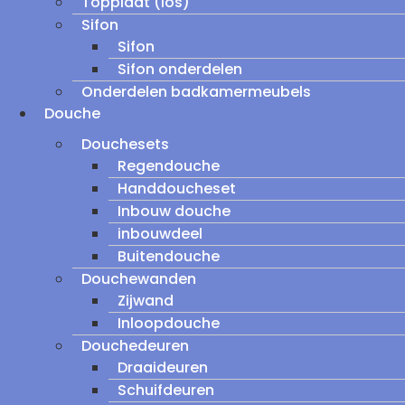
Topplaat (los)
Sifon
Sifon
Sifon onderdelen
Onderdelen badkamermeubels
Douche
Douchesets
Regendouche
Handdoucheset
Inbouw douche
inbouwdeel
Buitendouche
Douchewanden
Zijwand
Inloopdouche
Douchedeuren
Draaideuren
Schuifdeuren