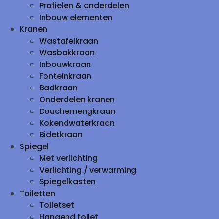
Profielen & onderdelen
Inbouw elementen
Kranen
Wastafelkraan
Wasbakkraan
Inbouwkraan
Fonteinkraan
Badkraan
Onderdelen kranen
Douchemengkraan
Kokendwaterkraan
Bidetkraan
Spiegel
Met verlichting
Verlichting / verwarming
Spiegelkasten
Toiletten
Toiletset
Hangend toilet