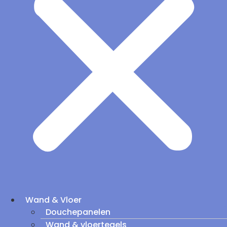
Wand & Vloer
Douchepanelen
Wand & vloertegels