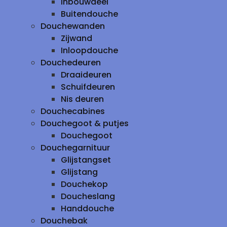
inbouwdeel
Buitendouche
Douchewanden
Zijwand
Inloopdouche
Douchedeuren
Draaideuren
Schuifdeuren
Nis deuren
Douchecabines
Douchegoot & putjes
Douchegoot
Douchegarnituur
Glijstangset
Glijstang
Douchekop
Doucheslang
Handdouche
Douchebak