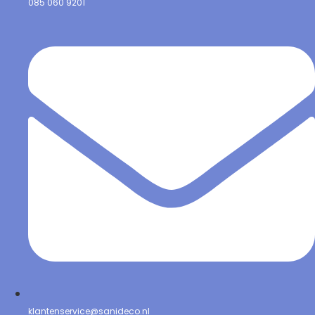
085 060 9201
klantenservice@sanideco.nl