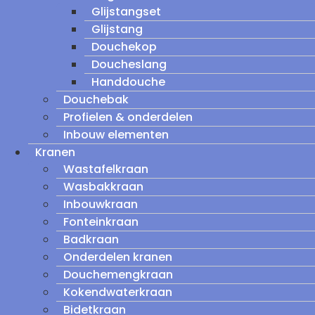
Glijstangset
Glijstang
Douchekop
Doucheslang
Handdouche
Douchebak
Profielen & onderdelen
Inbouw elementen
Kranen
Wastafelkraan
Wasbakkraan
Inbouwkraan
Fonteinkraan
Badkraan
Onderdelen kranen
Douchemengkraan
Kokendwaterkraan
Bidetkraan