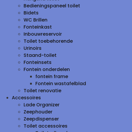
Bedieningspaneel toilet
Bidets
WC Brillen
Fonteinkast
Inbouwreservoir
Toilet toebehorende
Urinoirs
Staand-toilet
Fonteinsets
Fontein onderdelen
fontein frame
Fontein wastafelblad
Toilet renovatie
Accessoires
Lade Organizer
Zeephouder
Zeepdispenser
Toilet accessoires