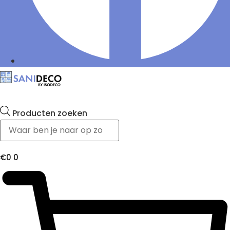
Producten zoeken
€
0
0