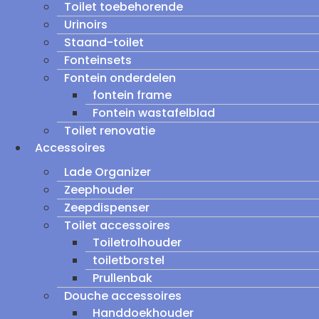
Toilet toebehorende
Urinoirs
Staand-toilet
Fonteinsets
Fontein onderdelen
fontein frame
Fontein wastafelblad
Toilet renovatie
Accessoires
Lade Organizer
Zeephouder
Zeepdispenser
Toilet accessoires
Toiletrolhouder
toiletborstel
Prullenbak
Douche accessoires
Handdoekhouder