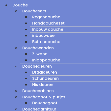
Douche
Douchesets
Regendouche
Handdoucheset
Inbouw douche
inbouwdeel
Buitendouche
Douchewanden
Zijwand
Inloopdouche
Douchedeuren
Draaideuren
Schuifdeuren
Nis deuren
Douchecabines
Douchegoot & putjes
Douchegoot
Douchegarnituur