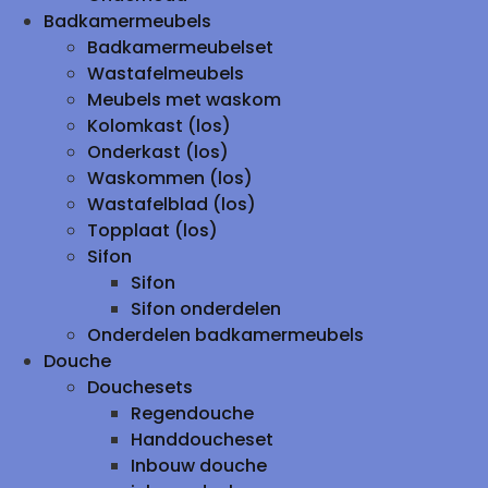
Badkamermeubels
Badkamermeubelset
Wastafelmeubels
Meubels met waskom
Kolomkast (los)
Onderkast (los)
Waskommen (los)
Wastafelblad (los)
Topplaat (los)
Sifon
Sifon
Sifon onderdelen
Onderdelen badkamermeubels
Douche
Douchesets
Regendouche
Handdoucheset
Inbouw douche