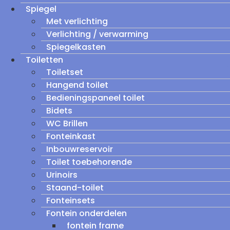
Spiegel
Met verlichting
Verlichting / verwarming
Spiegelkasten
Toiletten
Toiletset
Hangend toilet
Bedieningspaneel toilet
Bidets
WC Brillen
Fonteinkast
Inbouwreservoir
Toilet toebehorende
Urinoirs
Staand-toilet
Fonteinsets
Fontein onderdelen
fontein frame