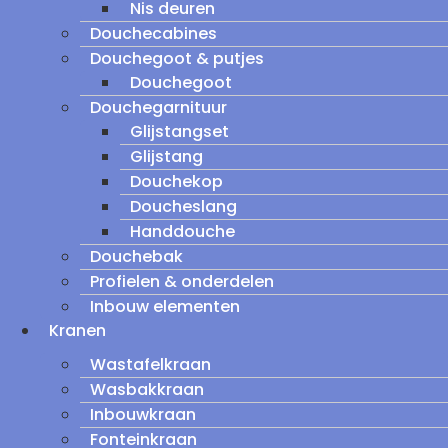
Nis deuren
Douchecabines
Douchegoot & putjes
Douchegoot
Douchegarnituur
Glijstangset
Glijstang
Douchekop
Doucheslang
Handdouche
Douchebak
Profielen & onderdelen
Inbouw elementen
Kranen
Wastafelkraan
Wasbakkraan
Inbouwkraan
Fonteinkraan