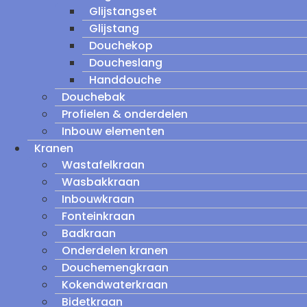
Glijstangset
Glijstang
Douchekop
Doucheslang
Handdouche
Douchebak
Profielen & onderdelen
Inbouw elementen
Kranen
Wastafelkraan
Wasbakkraan
Inbouwkraan
Fonteinkraan
Badkraan
Onderdelen kranen
Douchemengkraan
Kokendwaterkraan
Bidetkraan