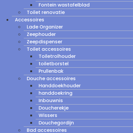
Fontein wastafelblad
Toilet renovatie
Accessoires
Lade Organizer
Zeephouder
Zeepdispenser
Toilet accessoires
Toiletrolhouder
toiletborstel
Prullenbak
Douche accessoires
Handdoekhouder
handdoekring
Inbouwnis
Doucherekje
Wissers
Douchegordijn
Bad accessoires