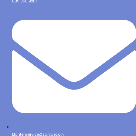
085 060 9201
klantenservice@sanideco.nl