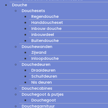
Douche
Douchesets
Regendouche
Handdoucheset
Inbouw douche
inbouwdeel
Buitendouche
Douchewanden
Zijwand
Inloopdouche
Douchedeuren
Draaideuren
Schuifdeuren
Nis deuren
Douchecabines
Douchegoot & putjes
Douchegoot
Douchegarnituur