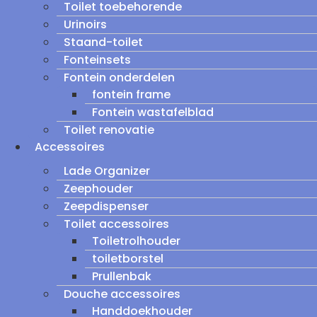
Toilet toebehorende
Urinoirs
Staand-toilet
Fonteinsets
Fontein onderdelen
fontein frame
Fontein wastafelblad
Toilet renovatie
Accessoires
Lade Organizer
Zeephouder
Zeepdispenser
Toilet accessoires
Toiletrolhouder
toiletborstel
Prullenbak
Douche accessoires
Handdoekhouder