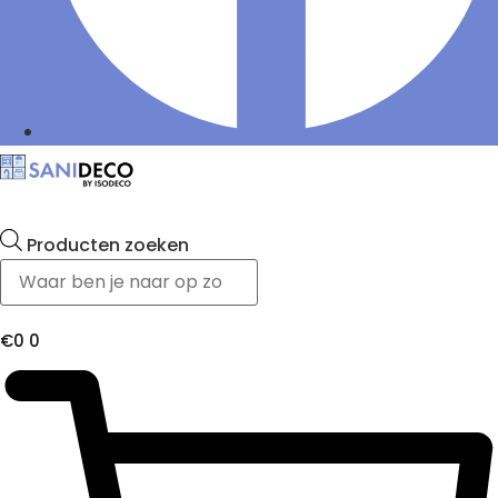
Producten zoeken
€
0
0