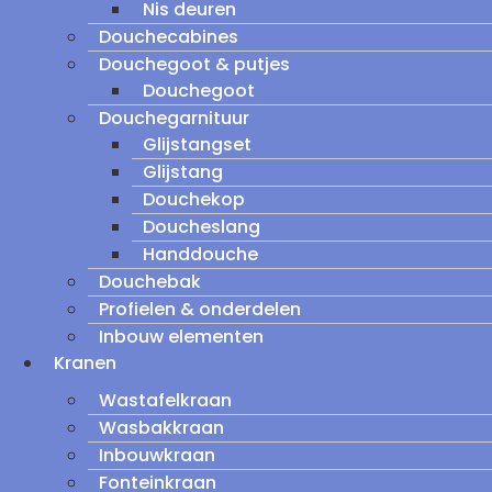
Nis deuren
Douchecabines
Douchegoot & putjes
Douchegoot
Douchegarnituur
Glijstangset
Glijstang
Douchekop
Doucheslang
Handdouche
Douchebak
Profielen & onderdelen
Inbouw elementen
Kranen
Wastafelkraan
Wasbakkraan
Inbouwkraan
Fonteinkraan