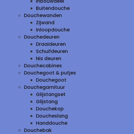
inbouwdeel
Buitendouche
Douchewanden
Zijwand
Inloopdouche
Douchedeuren
Draaideuren
Schuifdeuren
Nis deuren
Douchecabines
Douchegoot & putjes
Douchegoot
Douchegarnituur
Glijstangset
Glijstang
Douchekop
Doucheslang
Handdouche
Douchebak