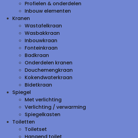
Profielen & onderdelen
Inbouw elementen
Kranen
Wastafelkraan
Wasbakkraan
Inbouwkraan
Fonteinkraan
Badkraan
Onderdelen kranen
Douchemengkraan
Kokendwaterkraan
Bidetkraan
Spiegel
Met verlichting
Verlichting / verwarming
Spiegelkasten
Toiletten
Toiletset
Hangend toilet