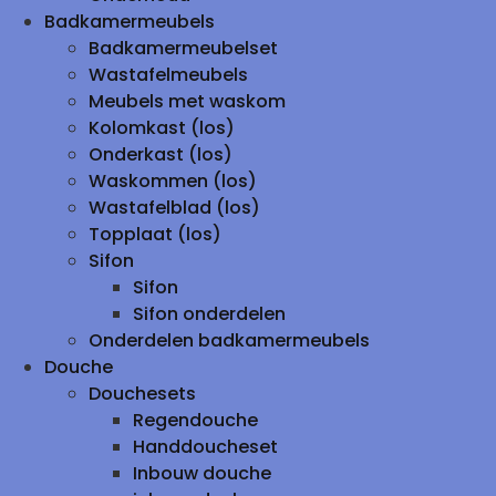
Badkamermeubels
Badkamermeubelset
Wastafelmeubels
Meubels met waskom
Kolomkast (los)
Onderkast (los)
Waskommen (los)
Wastafelblad (los)
Topplaat (los)
Sifon
Sifon
Sifon onderdelen
Onderdelen badkamermeubels
Douche
Douchesets
Regendouche
Handdoucheset
Inbouw douche