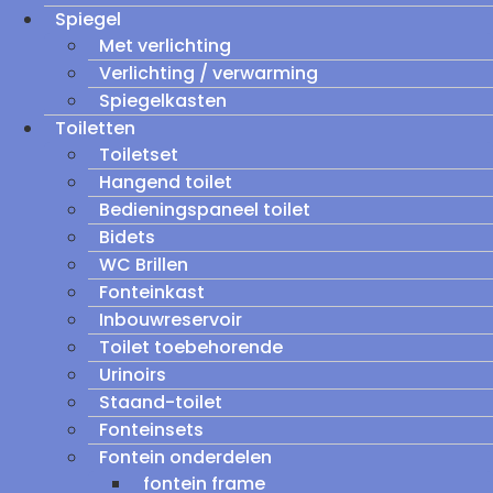
Spiegel
Met verlichting
Verlichting / verwarming
Spiegelkasten
Toiletten
Toiletset
Hangend toilet
Bedieningspaneel toilet
Bidets
WC Brillen
Fonteinkast
Inbouwreservoir
Toilet toebehorende
Urinoirs
Staand-toilet
Fonteinsets
Fontein onderdelen
fontein frame