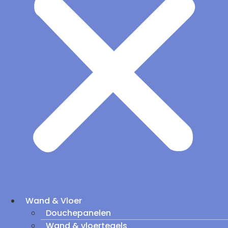
Wand & Vloer
Douchepanelen
Wand & vloertegels