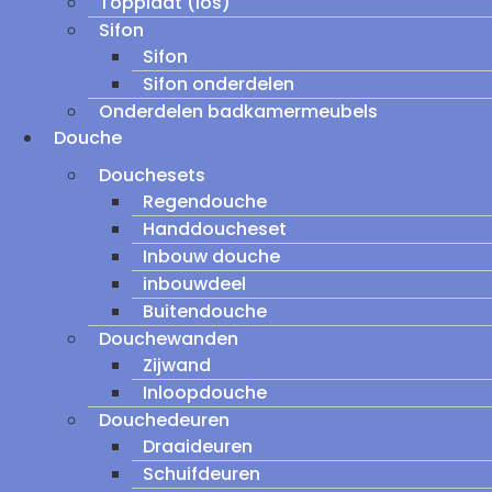
Topplaat (los)
Sifon
Sifon
Sifon onderdelen
Onderdelen badkamermeubels
Douche
Douchesets
Regendouche
Handdoucheset
Inbouw douche
inbouwdeel
Buitendouche
Douchewanden
Zijwand
Inloopdouche
Douchedeuren
Draaideuren
Schuifdeuren