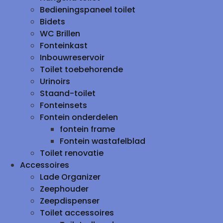
Bedieningspaneel toilet
Bidets
WC Brillen
Fonteinkast
Inbouwreservoir
Toilet toebehorende
Urinoirs
Staand-toilet
Fonteinsets
Fontein onderdelen
fontein frame
Fontein wastafelblad
Toilet renovatie
Accessoires
Lade Organizer
Zeephouder
Zeepdispenser
Toilet accessoires