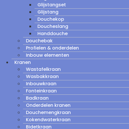
Glijstangset
Glijstang
Douchekop
Doucheslang
Handdouche
Douchebak
Profielen & onderdelen
Inbouw elementen
Kranen
Wastafelkraan
Wasbakkraan
Inbouwkraan
Fonteinkraan
Badkraan
Onderdelen kranen
Douchemengkraan
Kokendwaterkraan
Bidetkraan