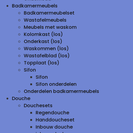
Badkamermeubels
Badkamermeubelset
Wastafelmeubels
Meubels met waskom
Kolomkast (los)
Onderkast (los)
Waskommen (los)
Wastafelblad (los)
Topplaat (los)
Sifon
Sifon
Sifon onderdelen
Onderdelen badkamermeubels
Douche
Douchesets
Regendouche
Handdoucheset
Inbouw douche