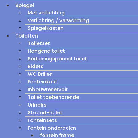
Spiegel
Met verlichting
Verlichting / verwarming
Spiegelkasten
Toiletten
Toiletset
Hangend toilet
Bedieningspaneel toilet
Bidets
WC Brillen
Fonteinkast
Inbouwreservoir
Toilet toebehorende
Urinoirs
Staand-toilet
Fonteinsets
Fontein onderdelen
fontein frame