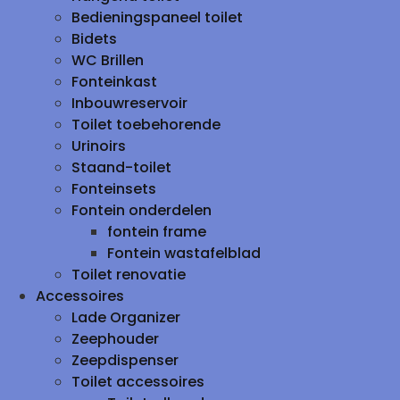
Bedieningspaneel toilet
Bidets
WC Brillen
Fonteinkast
Inbouwreservoir
Toilet toebehorende
Urinoirs
Staand-toilet
Fonteinsets
Fontein onderdelen
fontein frame
Fontein wastafelblad
Toilet renovatie
Accessoires
Lade Organizer
Zeephouder
Zeepdispenser
Toilet accessoires