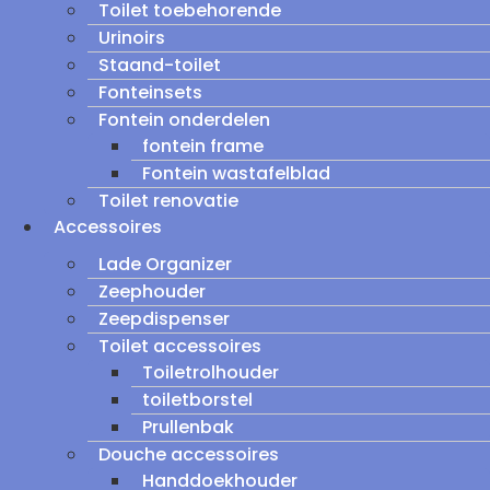
Toilet toebehorende
Urinoirs
Staand-toilet
Fonteinsets
Fontein onderdelen
fontein frame
Fontein wastafelblad
Toilet renovatie
Accessoires
Lade Organizer
Zeephouder
Zeepdispenser
Toilet accessoires
Toiletrolhouder
toiletborstel
Prullenbak
Douche accessoires
Handdoekhouder