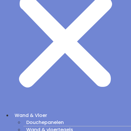
Wand & Vloer
Douchepanelen
Wand & vloertegels