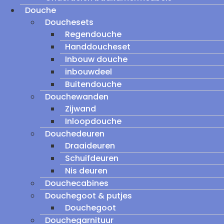
Douche
Douchesets
Regendouche
Handdoucheset
Inbouw douche
inbouwdeel
Buitendouche
Douchewanden
Zijwand
Inloopdouche
Douchedeuren
Draaideuren
Schuifdeuren
Nis deuren
Douchecabines
Douchegoot & putjes
Douchegoot
Douchegarnituur