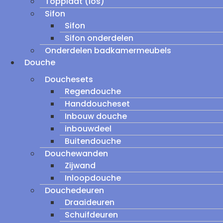
Topplaat (los)
Sifon
Sifon
Sifon onderdelen
Onderdelen badkamermeubels
Douche
Douchesets
Regendouche
Handdoucheset
Inbouw douche
inbouwdeel
Buitendouche
Douchewanden
Zijwand
Inloopdouche
Douchedeuren
Draaideuren
Schuifdeuren