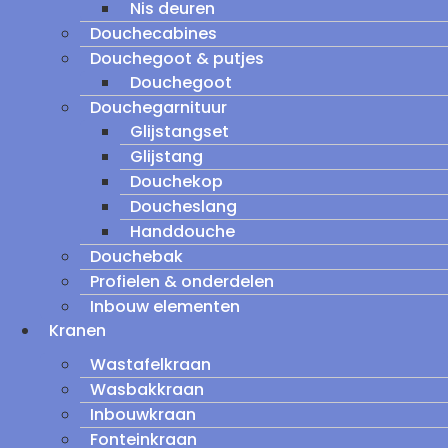
Nis deuren
Douchecabines
Douchegoot & putjes
Douchegoot
Douchegarnituur
Glijstangset
Glijstang
Douchekop
Doucheslang
Handdouche
Douchebak
Profielen & onderdelen
Inbouw elementen
Kranen
Wastafelkraan
Wasbakkraan
Inbouwkraan
Fonteinkraan