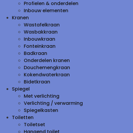
Profielen & onderdelen
Inbouw elementen
Kranen
Wastafelkraan
Wasbakkraan
Inbouwkraan
Fonteinkraan
Badkraan
Onderdelen kranen
Douchemengkraan
Kokendwaterkraan
Bidetkraan
Spiegel
Met verlichting
Verlichting / verwarming
Spiegelkasten
Toiletten
Toiletset
Hangend toilet