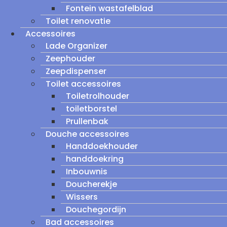
Fontein wastafelblad
Toilet renovatie
Accessoires
Lade Organizer
Zeephouder
Zeepdispenser
Toilet accessoires
Toiletrolhouder
toiletborstel
Prullenbak
Douche accessoires
Handdoekhouder
handdoekring
Inbouwnis
Doucherekje
Wissers
Douchegordijn
Bad accessoires