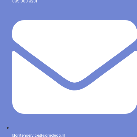
085 060 9201
klantenservice@sanideco.nl