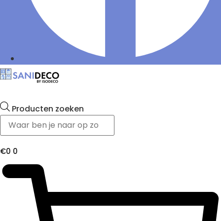
Producten zoeken
€
0
0