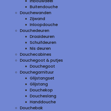
inbouwdeel
Buitendouche
Douchewanden
Zijwand
Inloopdouche
Douchedeuren
Draaideuren
Schuifdeuren
Nis deuren
Douchecabines
Douchegoot & putjes
Douchegoot
Douchegarnituur
Glijstangset
Glijstang
Douchekop
Doucheslang
Handdouche
Douchebak