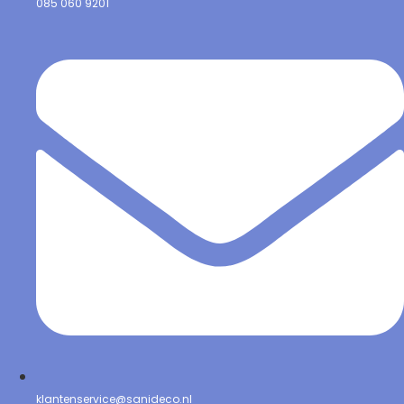
085 060 9201
klantenservice@sanideco.nl