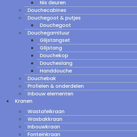
Nis deuren
Douchecabines
Douchegoot & putjes
Douchegoot
Douchegarnituur
Glijstangset
Glijstang
Douchekop
Doucheslang
Handdouche
Douchebak
Profielen & onderdelen
Inbouw elementen
Kranen
Wastafelkraan
Wasbakkraan
Inbouwkraan
Fonteinkraan