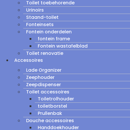
Toilet toebehorende
Urinoirs
Staand-toilet
Fonteinsets
Fontein onderdelen
fontein frame
Fontein wastafelblad
Toilet renovatie
Accessoires
Lade Organizer
Zeephouder
Zeepdispenser
Toilet accessoires
Toiletrolhouder
toiletborstel
Prullenbak
Douche accessoires
Handdoekhouder