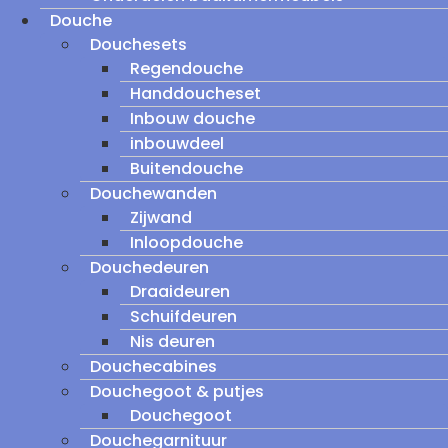
Douche
Douchesets
Regendouche
Handdoucheset
Inbouw douche
inbouwdeel
Buitendouche
Douchewanden
Zijwand
Inloopdouche
Douchedeuren
Draaideuren
Schuifdeuren
Nis deuren
Douchecabines
Douchegoot & putjes
Douchegoot
Douchegarnituur