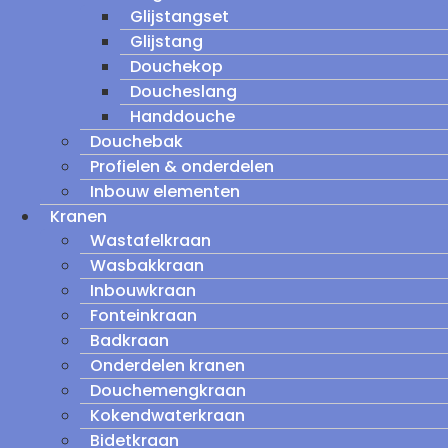
Glijstangset
Glijstang
Douchekop
Doucheslang
Handdouche
Douchebak
Profielen & onderdelen
Inbouw elementen
Kranen
Wastafelkraan
Wasbakkraan
Inbouwkraan
Fonteinkraan
Badkraan
Onderdelen kranen
Douchemengkraan
Kokendwaterkraan
Bidetkraan