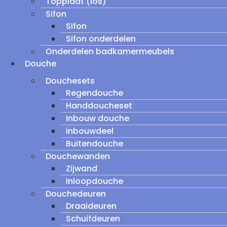
Topplaat (los)
Sifon
Sifon
Sifon onderdelen
Onderdelen badkamermeubels
Douche
Douchesets
Regendouche
Handdoucheset
Inbouw douche
inbouwdeel
Buitendouche
Douchewanden
Zijwand
Inloopdouche
Douchedeuren
Draaideuren
Schuifdeuren