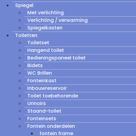
Spiegel
Met verlichting
Verlichting / verwarming
Spiegelkasten
Toiletten
Toiletset
Hangend toilet
Bedieningspaneel toilet
Bidets
WC Brillen
Fonteinkast
Inbouwreservoir
Toilet toebehorende
Urinoirs
Staand-toilet
Fonteinsets
Fontein onderdelen
fontein frame