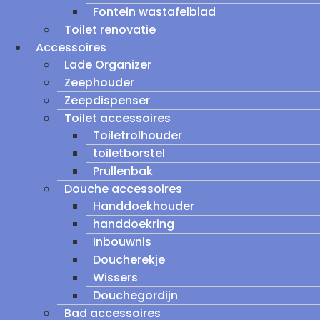
Fontein wastafelblad
Toilet renovatie
Accessoires
Lade Organizer
Zeephouder
Zeepdispenser
Toilet accessoires
Toiletrolhouder
toiletborstel
Prullenbak
Douche accessoires
Handdoekhouder
handdoekring
Inbouwnis
Doucherekje
Wissers
Douchegordijn
Bad accessoires