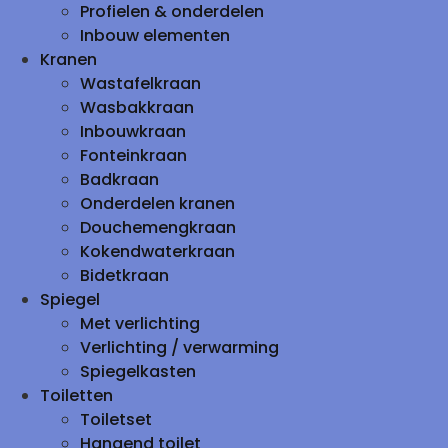
Profielen & onderdelen
Inbouw elementen
Kranen
Wastafelkraan
Wasbakkraan
Inbouwkraan
Fonteinkraan
Badkraan
Onderdelen kranen
Douchemengkraan
Kokendwaterkraan
Bidetkraan
Spiegel
Met verlichting
Verlichting / verwarming
Spiegelkasten
Toiletten
Toiletset
Hangend toilet