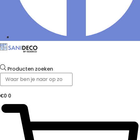
Producten zoeken
€
0
0