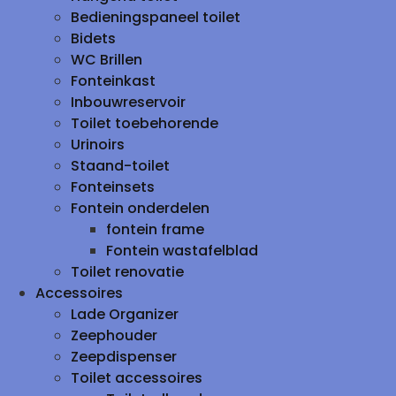
Bedieningspaneel toilet
Bidets
WC Brillen
Fonteinkast
Inbouwreservoir
Toilet toebehorende
Urinoirs
Staand-toilet
Fonteinsets
Fontein onderdelen
fontein frame
Fontein wastafelblad
Toilet renovatie
Accessoires
Lade Organizer
Zeephouder
Zeepdispenser
Toilet accessoires