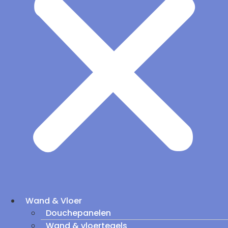
Wand & Vloer
Douchepanelen
Wand & vloertegels