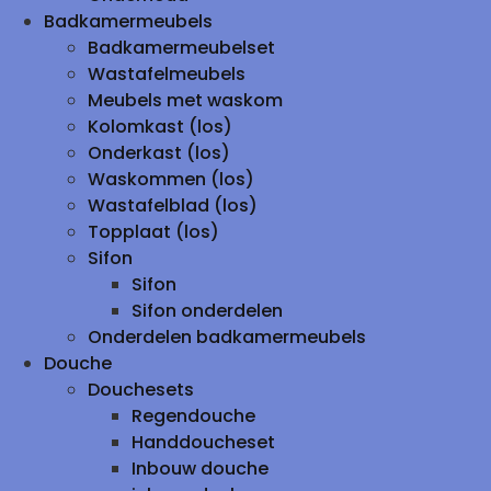
Badkamermeubels
Badkamermeubelset
Wastafelmeubels
Meubels met waskom
Kolomkast (los)
Onderkast (los)
Waskommen (los)
Wastafelblad (los)
Topplaat (los)
Sifon
Sifon
Sifon onderdelen
Onderdelen badkamermeubels
Douche
Douchesets
Regendouche
Handdoucheset
Inbouw douche