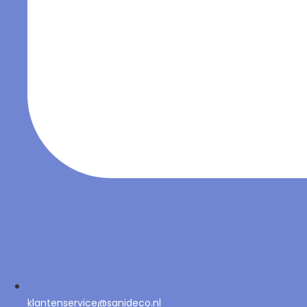
klantenservice@sanideco.nl